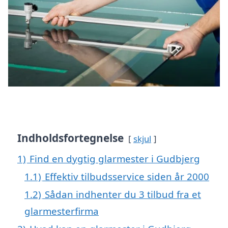
Indholdsfortegnelse
skjul
1)
Find en dygtig glarmester i Gudbjerg
1.1)
Effektiv tilbudsservice siden år 2000
1.2)
Sådan indhenter du 3 tilbud fra et
glarmesterfirma