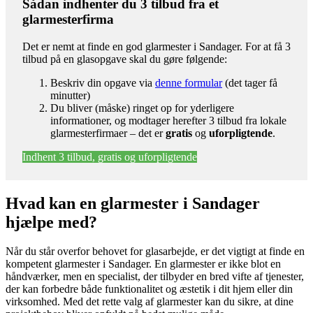
Sådan indhenter du 3 tilbud fra et
glarmesterfirma
Det er nemt at finde en god glarmester i Sandager. For at få 3
tilbud på en glasopgave skal du gøre følgende:
Beskriv din opgave via
denne formular
(det tager få
minutter)
Du bliver (måske) ringet op for yderligere
informationer, og modtager herefter 3 tilbud fra lokale
glarmesterfirmaer – det er
gratis
og
uforpligtende
.
Indhent 3 tilbud, gratis og uforpligtende
Hvad kan en glarmester i Sandager
hjælpe med?
Når du står overfor behovet for glasarbejde, er det vigtigt at finde en
kompetent glarmester i Sandager. En glarmester er ikke blot en
håndværker, men en specialist, der tilbyder en bred vifte af tjenester,
der kan forbedre både funktionalitet og æstetik i dit hjem eller din
virksomhed. Med det rette valg af glarmester kan du sikre, at dine