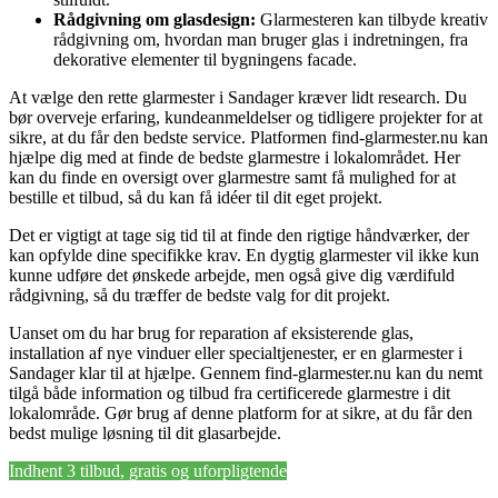
Rådgivning om glasdesign:
Glarmesteren kan tilbyde kreativ
rådgivning om, hvordan man bruger glas i indretningen, fra
dekorative elementer til bygningens facade.
At vælge den rette glarmester i Sandager kræver lidt research. Du
bør overveje erfaring, kundeanmeldelser og tidligere projekter for at
sikre, at du får den bedste service. Platformen find-glarmester.nu kan
hjælpe dig med at finde de bedste glarmestre i lokalområdet. Her
kan du finde en oversigt over glarmestre samt få mulighed for at
bestille et tilbud, så du kan få idéer til dit eget projekt.
Det er vigtigt at tage sig tid til at finde den rigtige håndværker, der
kan opfylde dine specifikke krav. En dygtig glarmester vil ikke kun
kunne udføre det ønskede arbejde, men også give dig værdifuld
rådgivning, så du træffer de bedste valg for dit projekt.
Uanset om du har brug for reparation af eksisterende glas,
installation af nye vinduer eller specialtjenester, er en glarmester i
Sandager klar til at hjælpe. Gennem find-glarmester.nu kan du nemt
tilgå både information og tilbud fra certificerede glarmestre i dit
lokalområde. Gør brug af denne platform for at sikre, at du får den
bedst mulige løsning til dit glasarbejde.
Indhent 3 tilbud, gratis og uforpligtende