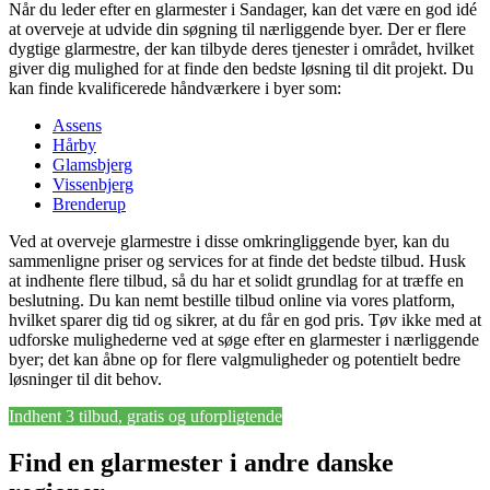
Når du leder efter en glarmester i Sandager, kan det være en god idé
at overveje at udvide din søgning til nærliggende byer. Der er flere
dygtige glarmestre, der kan tilbyde deres tjenester i området, hvilket
giver dig mulighed for at finde den bedste løsning til dit projekt. Du
kan finde kvalificerede håndværkere i byer som:
Assens
Hårby
Glamsbjerg
Vissenbjerg
Brenderup
Ved at overveje glarmestre i disse omkringliggende byer, kan du
sammenligne priser og services for at finde det bedste tilbud. Husk
at indhente flere tilbud, så du har et solidt grundlag for at træffe en
beslutning. Du kan nemt bestille tilbud online via vores platform,
hvilket sparer dig tid og sikrer, at du får en god pris. Tøv ikke med at
udforske mulighederne ved at søge efter en glarmester i nærliggende
byer; det kan åbne op for flere valgmuligheder og potentielt bedre
løsninger til dit behov.
Indhent 3 tilbud, gratis og uforpligtende
Find en glarmester i andre danske