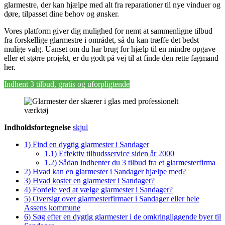
glarmestre, der kan hjælpe med alt fra reparationer til nye vinduer og
døre, tilpasset dine behov og ønsker.
Vores platform giver dig mulighed for nemt at sammenligne tilbud
fra forskellige glarmestre i området, så du kan træffe det bedst
mulige valg. Uanset om du har brug for hjælp til en mindre opgave
eller et større projekt, er du godt på vej til at finde den rette fagmand
her.
Indhent 3 tilbud, gratis og uforpligtende
Indholdsfortegnelse
skjul
1)
Find en dygtig glarmester i Sandager
1.1)
Effektiv tilbudsservice siden år 2000
1.2)
Sådan indhenter du 3 tilbud fra et glarmesterfirma
2)
Hvad kan en glarmester i Sandager hjælpe med?
3)
Hvad koster en glarmester i Sandager?
4)
Fordele ved at vælge glarmester i Sandager?
5)
Oversigt over glarmesterfirmaer i Sandager eller hele
Assens kommune
6)
Søg efter en dygtig glarmester i de omkringliggende byer til