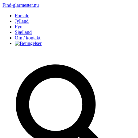
Find-glarmester.nu
Forside
Jylland
Fyn
Sjælland
Om / kontakt