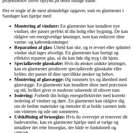
projektbehov bliver opfyldt på bedst mulige måde.
Her er nogle af de mest almindelige opgaver, som en glarmester i
Sandager kan hjælpe med:
Montering af vinduer:
En glarmester kan installere nye
vinduer, der passer perfekt til din bolig eller bygning. De kan
rådgive om energivenlige løsninger, som kan reducere dine
varme- og køleomkostninger.
Reparation af glas:
Uheld kan ske, og et revnet eller splintret
vindue skal tages alvorligt. En glarmester kan hurtigt og
effektivt reparere glas, så du kan føle dig tryg i dit hjem.
Speciallavede glasskabe:
Hvis du ønsker unikke løsninger,
kan en glarmester producere speciallavede glasskabe eller
hylder, der passer til dine specifikke ønsker og behov.
Montering af glasvægge:
Øg rummets lys og åbenhed med
glasvægge. En glarmester kan installere disse med præcision
og stil, hvilket giver et moderne udseende til ethvert rum.
Isolering:
Forbedr din boligs energieffektivitet med korrekt
isolering af vinduer og døre. En glarmester kan rådgive dig
om de bedste materialer og metoder til at holde varmen inde
om vinteren og ude om sommeren.
Udskiftning af bruseglas:
Hvis du overvejer at renovere dit
badeværelse, kan en glarmester hjælpe med at vælge og
installere det rette bruseglas, der både er funktionelt og
stilfuldt.