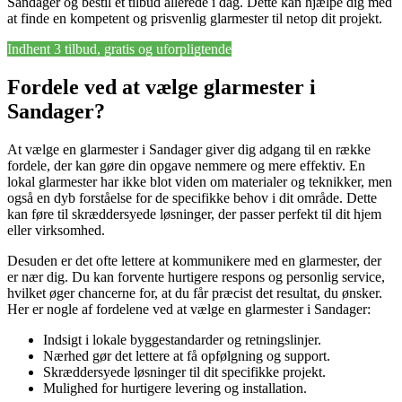
Sandager og bestil et tilbud allerede i dag. Dette kan hjælpe dig med
at finde en kompetent og prisvenlig glarmester til netop dit projekt.
Indhent 3 tilbud, gratis og uforpligtende
Fordele ved at vælge glarmester i
Sandager?
At vælge en glarmester i Sandager giver dig adgang til en række
fordele, der kan gøre din opgave nemmere og mere effektiv. En
lokal glarmester har ikke blot viden om materialer og teknikker, men
også en dyb forståelse for de specifikke behov i dit område. Dette
kan føre til skræddersyede løsninger, der passer perfekt til dit hjem
eller virksomhed.
Desuden er det ofte lettere at kommunikere med en glarmester, der
er nær dig. Du kan forvente hurtigere respons og personlig service,
hvilket øger chancerne for, at du får præcist det resultat, du ønsker.
Her er nogle af fordelene ved at vælge en glarmester i Sandager:
Indsigt i lokale byggestandarder og retningslinjer.
Nærhed gør det lettere at få opfølgning og support.
Skræddersyede løsninger til dit specifikke projekt.
Mulighed for hurtigere levering og installation.