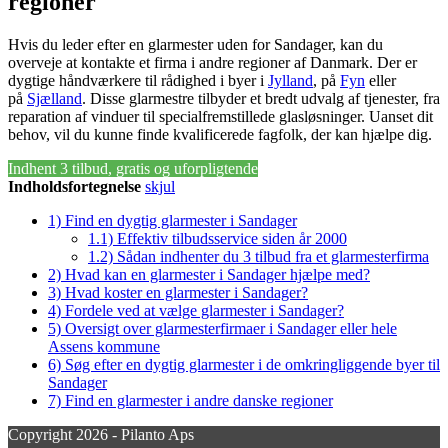
regioner
Hvis du leder efter en glarmester uden for Sandager, kan du
overveje at kontakte et firma i andre regioner af Danmark. Der er
dygtige håndværkere til rådighed i byer i
Jylland
, på
Fyn
eller
på
Sjælland
. Disse glarmestre tilbyder et bredt udvalg af tjenester, fra
reparation af vinduer til specialfremstillede glasløsninger. Uanset dit
behov, vil du kunne finde kvalificerede fagfolk, der kan hjælpe dig.
Indhent 3 tilbud, gratis og uforpligtende
Indholdsfortegnelse
skjul
1)
Find en dygtig glarmester i Sandager
1.1)
Effektiv tilbudsservice siden år 2000
1.2)
Sådan indhenter du 3 tilbud fra et glarmesterfirma
2)
Hvad kan en glarmester i Sandager hjælpe med?
3)
Hvad koster en glarmester i Sandager?
4)
Fordele ved at vælge glarmester i Sandager?
5)
Oversigt over glarmesterfirmaer i Sandager eller hele
Assens kommune
6)
Søg efter en dygtig glarmester i de omkringliggende byer til
Sandager
7)
Find en glarmester i andre danske regioner
Copyright 2026 - Pilanto Aps