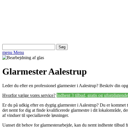
Søg
efter:
menu
Menu
Glarmester Aalestrup
Leder du efter en professionel glarmester i Aalestrup? Beskriv din opga
Hvorfor vælge vores service?
Indhent 3 tilbud, gratis og uforpligtende
Er du på udkig efter en dygtig glarmester i Aalestrup? Du er kommet ti
det nemt for dig at finde kvalificerede glarmestre i dit lokalområde, d
af vinduer til speciallavede løsninger.
Uanset dit behov for glarmesterarbejde, kan du nemt indhente tilbud fra