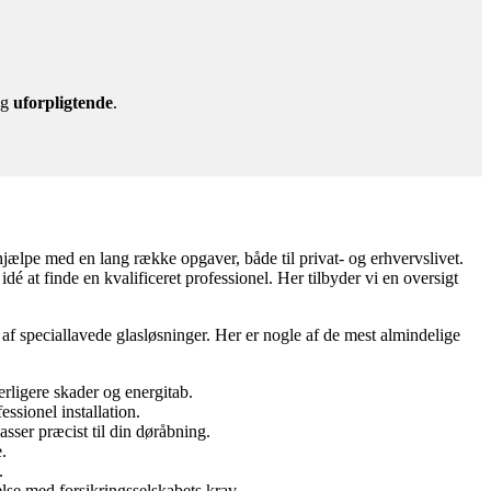
g
uforpligtende
.
 hjælpe med en lang række opgaver, både til privat- og erhvervslivet.
dé at finde en kvalificeret professionel. Her tilbyder vi en oversigt
n af speciallavede glasløsninger. Her er nogle af de mest almindelige
erligere skader og energitab.
ssionel installation.
sser præcist til din døråbning.
.
.
se med forsikringsselskabets krav.