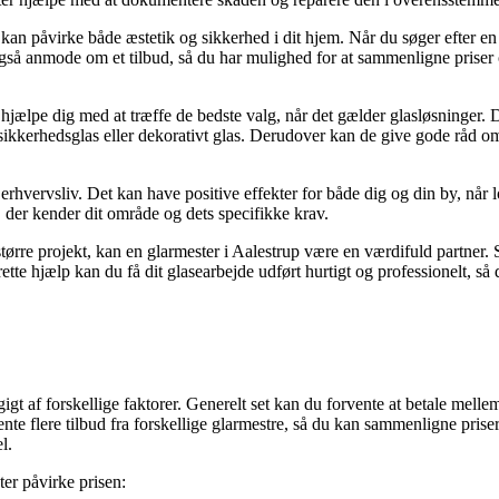
t kan påvirke både æstetik og sikkerhed i dit hjem. Når du søger efter en
 anmode om et tilbud, så du har mulighed for at sammenligne priser og 
hjælpe dig med at træffe de bedste valg, når det gælder glasløsninger. 
 sikkerhedsglas eller dekorativt glas. Derudover kan de give gode råd o
e erhvervsliv. Det kan have positive effekter for både dig og din by, nå
n, der kender dit område og dets specifikke krav.
større projekt, kan en glarmester i Aalestrup være en værdifuld partner.
tte hjælp kan du få dit glasearbejde udført hurtigt og professionelt, så
gigt af forskellige faktorer. Generelt set kan du forvente at betale mel
hente flere tilbud fra forskellige glarmestre, så du kan sammenligne pris
l.
er påvirke prisen: