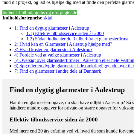
mod dit projekt, og lad os hjælpe dig med at finde den perfekte glarme
Indhent 3 tilbud, gratis og uforpligtende
Indholdsfortegnelse
skjul
1)
Find en dygtig glarmester i Aalestrup
1.1)
Effektiv tilbudsservice siden år 2000
1.2)
Sådan indhenter du 3 tilbud fra et glarmesterfirma
2)
Hvad kan en Glarmester i Aalestrup hjælpe med?
3)
Hvad koster en glarmester i Aalestrup?
4)
Fordele ved at vælge glarmester i Aalestrup
5)
Oversigt over glarmesterfirmaer i Aalestrup eller hele Ves
6)
Søg efter en dygtig glarmester i de omkringliggende byer til
7)
Find en glarmester i andre dele af Danmark
Find en dygtig glarmester i Aalestrup
Har du en glarmesteropgave, du skal have udført i Aalestrup? Så st
håndtere mindre opgaver for private og større opgaver for virkso
Effektiv tilbudsservice siden år 2000
Med mere end 20 års erfaring ved vi, hvad du som kunde forventer 