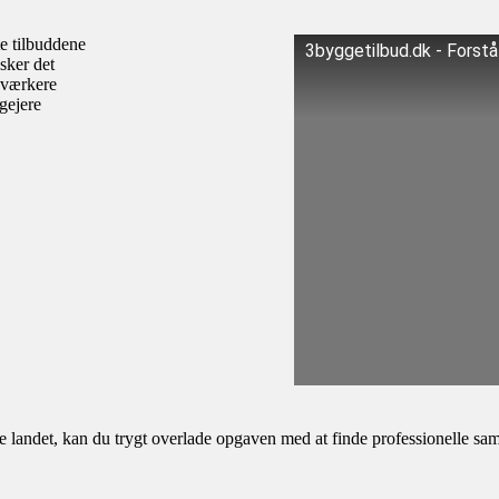
te tilbuddene
3byggetilbud.dk - Forst
sker det
dværkere
igejere
andet, kan du trygt overlade opgaven med at finde professionelle samar