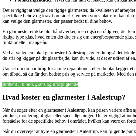
Det er vigtigt at vælge den rigtige glarmester, da kvaliteten af arbejde
specifikke behov og krav i området. Gennem vores platform kan du også
kan vælge den glarmester, der passer bedst til dine behov.
En glarmester er ikke blot håndværker, men også en rådgiver, der kan 
rigtige type glas, hvad enten det drejer sig om energibesparende glas,
funktionelle i mange år.
Ved at vælge en lokal glarmester i Aalestrup støtter du også det lokal
du står og kigger på dit glasarbejde, kan du vide, at det er udført af e
Uanset om du har brug for akutte reparationer, eller du planlægger et 
om tilbud, så du får den bedste pris og service på markedet. Med den re
Indhent 3 tilbud, gratis og uforpligtende
Hvad koster en glarmester i Aalestrup?
Når du søger efter en glarmester i Aalestrup, kan prisen variere afhæn
vinduer, montering af glas eller specialløsninger. Det er vigtigt at ind
forståelse for de specifikke behov i området, hvilket kan være en forde
Når du overvejer at hyre en glarmester i Aalestrup, kan følgende punkt