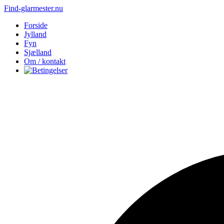
Find-glarmester.nu
Forside
Jylland
Fyn
Sjælland
Om / kontakt