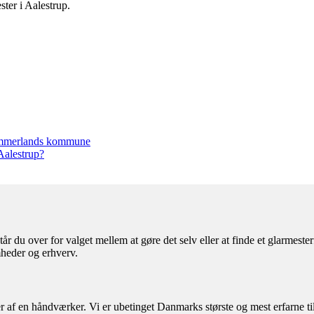
ster i Aalestrup.
thimmerlands kommune
 Aalestrup?
år du over for valget mellem at gøre det selv eller at finde et glarmest
mheder og erhverv.
af en håndværker. Vi er ubetinget Danmarks største og mest erfarne til