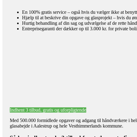
En 100% gratis service – også hvis du vælger ikke at benyt
Hjælp til at beskrive din opgave og glasprojekt – hvis du øn
Hurtig behandling af din sag og udvælgelse af de rette hån
Entreprisegaranti der dækker op til 3.000 kr. for private bol
Indhent 3 tilbud, gratis og uforpligtende
Med 500.000 formidlede opgaver og adgang til håndværkere i hele l
glasabejde i Aalestrup og hele Vesthimmerlands kommune.