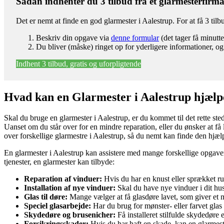
Sådan indhenter du 3 tilbud fra et glarmesterfirm
Det er nemt at finde en god glarmester i Aalestrup. For at få 3 ti
Beskriv din opgave via
denne formular
(det tager få minutte
Du bliver (måske) ringet op for yderligere informationer, og
Indhent 3 tilbud, gratis og uforpligtende
Hvad kan en Glarmester i Aalestrup hjæl
Skal du bruge en glarmester i Aalestrup, er du kommet til det rette ste
Uanset om du står over for en mindre reparation, eller du ønsker at få l
over forskellige glarmestre i Aalestrup, så du nemt kan finde den hjælp
En glarmester i Aalestrup kan assistere med mange forskellige opgaver. 
tjenester, en glarmester kan tilbyde:
Reparation af vinduer:
Hvis du har en knust eller sprækket rud
Installation af nye vinduer:
Skal du have nye vinduer i dit hus
Glas til døre:
Mange vælger at få glasdøre lavet, som giver et m
Speciel glasarbejde:
Har du brug for mønster- eller farvet glas
Skydedøre og brusenicher:
Få installeret stilfulde skydedøre e
Forsikringsskader:
Hvis du har haft en skade, kan en glarmes