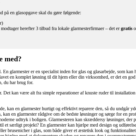
a
lbud på en glasopgave skal du gøre følgende:
r)
 modtager herefter 3 tilbud fra lokale glarmesterfirmaer – det er
gratis
o
pe med?
d. En glarmester er en specialist inden for glas og glasarbejde, som kan
avet en komplet løsning til dit hjem eller din virksomhed, er det en god i
, du har brug for.
Det kan være alt fra simple reparationer af knuste ruder til installatio
e, kan en glarmester hurtigt og effektivt reparere den, så du undgår yd
, kan en glarmester rådgive om de bedste løsninger og sørge for en profe
oderne udtryk i boligen. Glarmesteren kan skræddersy løsninger, der pa
 til et særligt projekt? En glarmester kan hjælpe med design og udførelse
ller brusenicher i glas, som både giver et æstetisk look og funktionalitet
ter hjælpe med at dokumentere skaden og reparere den i overensstemmel