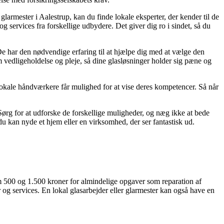
 glarmester i Aalestrup, kan du finde lokale eksperter, der kender til de
services fra forskellige udbydere. Det giver dig ro i sindet, så du
De har den nødvendige erfaring til at hjælpe dig med at vælge den
m vedligeholdelse og pleje, så dine glasløsninger holder sig pæne og
r lokale håndværkere får mulighed for at vise deres kompetencer. Så når
 Sørg for at udforske de forskellige muligheder, og næg ikke at bede
 du kan nyde et hjem eller en virksomhed, der ser fantastisk ud.
lem 500 og 1.500 kroner for almindelige opgaver som reparation af
er og services. En lokal glasarbejder eller glarmester kan også have en