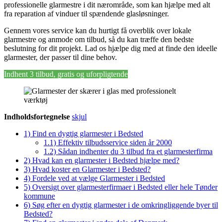
professionelle glarmestre i dit nærområde, som kan hjælpe med alt
fra reparation af vinduer til spændende glasløsninger.
Gennem vores service kan du hurtigt få overblik over lokale
glarmestre og anmode om tilbud, så du kan træffe den bedste
beslutning for dit projekt. Lad os hjælpe dig med at finde den ideelle
glarmester, der passer til dine behov.
Indhent 3 tilbud, gratis og uforpligtende
Indholdsfortegnelse
skjul
1)
Find en dygtig glarmester i Bedsted
1.1)
Effektiv tilbudsservice siden år 2000
1.2)
Sådan indhenter du 3 tilbud fra et glarmesterfirma
2)
Hvad kan en glarmester i Bedsted hjælpe med?
3)
Hvad koster en Glarmester i Bedsted?
4)
Fordele ved at vælge Glarmester i Bedsted
5)
Oversigt over glarmesterfirmaer i Bedsted eller hele Tønder
kommune
6)
Søg efter en dygtig glarmester i de omkringliggende byer til
Bedsted?