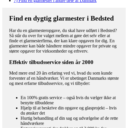
7)
Find en glarmester i andre dele af Danmark
Find en dygtig glarmester i Bedsted
Har du en glarmesteropgave, du skal have udført i Bedsted?
Så står du over for valget mellem at gøre det selv eller at
finde et glarmesterfirma, der kan klare opgaven for dig. En
glarmester kan både håndtere mindre opgaver for private og
større opgaver for virksomheder og erhverv.
Effektiv tilbudsservice siden år 2000
Med mere end 20 års erfaring ved vi, hvad du som kunde
forventer af en håndværker. Vi er ubetinget Danmarks største
og mest erfarne tilbudsservice, og vi tilbyder:
En 100% gratis service – også hvis du vælger ikke at
benytte tilbuddene
Hjælp til at beskrive din opgave og glasprojekt – hvis
du ønsker det
Hurtig behandling af din sag og udvælgelse af de rette
håndværkere