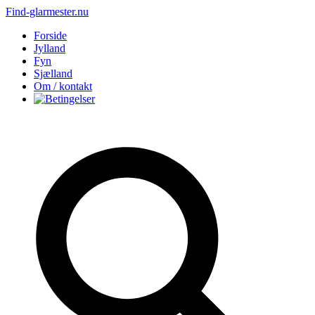
Find-glarmester.nu
Forside
Jylland
Fyn
Sjælland
Om / kontakt