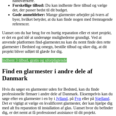
håndværkere.
Forskellige tilbud:
Du kan indhente flere tilbud og vælge
det, der passer bedst til dit budget.
Gode anmeldelser:
Mange glarmestre arbejder på tværs af
byer, hvilket betyder, at du kan finde nogen med fremragende
referencer.
Uanset om du har brug for en hurtig reparation eller et stort projekt,
er det en god idé at undersøge mulighederne grundigt. Ved at
anvende platformen find-glarmester.nu kan du nemt finde den rette
glarmester i Bedsted og omegn, bestille tilbud og sikre dig, at dit
projekt bliver udført til glæde for dig.
Indhent 3 tilbud, gratis og uforpligtende
Find en glarmester i andre dele af
Danmark
Hvis du søger en glarmester uden for Bedsted, kan du finde
professionelle firmaer i andre dele af Danmark. Eksempelvis kan du
søge efter en glarmester i en by i
Jylland
, på
Fyn
eller på
Sjælland
.
Det er vigtigt at vælge en kvalificeret glarmester, der kan hjælpe dig
med alt fra reparation til installation af glas. Uanset hvor du befinder
dig, er det nemt at få professionel assistance til dit projekt.