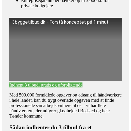
Entreprisegaranti der dækker op til 3.000 kr. for
private boligejere
3byggetilbud.dk - Forstå konceptet på 1 minut
Indhent 3 tilbud, gratis og uforpligtende
Med 500.000 formidlede opgaver og adgang til håndværkere
i hele landet, kan du trygt overlade opgaven med at finde
professionelle samarbejdspartnere til os – vi har flere
håndværkere, der udfører glasabejde i Bedsted og hele
Tønder kommune.
Sådan indhenter du 3 tilbud fra et