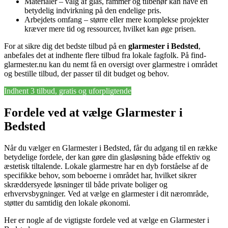
Materialer – valg af glas, rammer og tilbehør kan have en
betydelig indvirkning på den endelige pris.
Arbejdets omfang – større eller mere komplekse projekter
kræver mere tid og ressourcer, hvilket kan øge prisen.
For at sikre dig det bedste tilbud på en
glarmester i Bedsted
,
anbefales det at indhente flere tilbud fra lokale fagfolk. På find-
glarmester.nu kan du nemt få en oversigt over glarmestre i området
og bestille tilbud, der passer til dit budget og behov.
Indhent 3 tilbud, gratis og uforpligtende
Fordele ved at vælge Glarmester i
Bedsted
Når du vælger en Glarmester i Bedsted, får du adgang til en række
betydelige fordele, der kan gøre din glasløsning både effektiv og
æstetisk tiltalende. Lokale glarmestre har en dyb forståelse af de
specifikke behov, som beboerne i området har, hvilket sikrer
skræddersyede løsninger til både private boliger og
erhvervsbygninger. Ved at vælge en glarmester i dit nærområde,
støtter du samtidig den lokale økonomi.
Her er nogle af de vigtigste fordele ved at vælge en Glarmester i