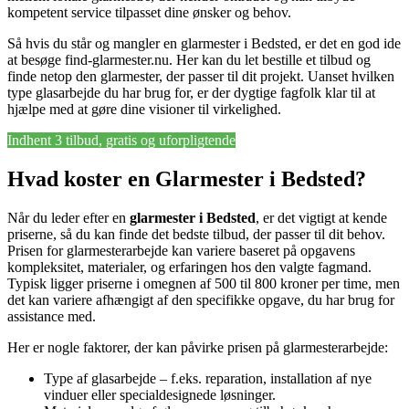
kompetent service tilpasset dine ønsker og behov.
Så hvis du står og mangler en glarmester i Bedsted, er det en god ide
at besøge find-glarmester.nu. Her kan du let bestille et tilbud og
finde netop den glarmester, der passer til dit projekt. Uanset hvilken
type glasarbejde du har brug for, er der dygtige fagfolk klar til at
hjælpe med at gøre dine visioner til virkelighed.
Indhent 3 tilbud, gratis og uforpligtende
Hvad koster en Glarmester i Bedsted?
Når du leder efter en
glarmester i Bedsted
, er det vigtigt at kende
priserne, så du kan finde det bedste tilbud, der passer til dit behov.
Prisen for glarmesterarbejde kan variere baseret på opgavens
kompleksitet, materialer, og erfaringen hos den valgte fagmand.
Typisk ligger priserne i omegnen af 500 til 800 kroner per time, men
det kan variere afhængigt af den specifikke opgave, du har brug for
assistance med.
Her er nogle faktorer, der kan påvirke prisen på glarmesterarbejde:
Type af glasarbejde – f.eks. reparation, installation af nye
vinduer eller specialdesignede løsninger.