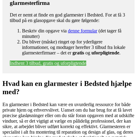
glarmesterfirma
Det er nemt at finde en god glarmester i Bedsted. For at få 3
tilbud på en glasopgave skal du gøre følgende:
Beskriv din opgave via
denne formular
(det tager få
minutter)
Du bliver (måske) ringet op for yderligere
informationer, og modtager herefter 3 tilbud fra lokale
glarmesterfirmaer – det er
gratis
og
uforpligtende
.
Indhent 3 tilbud, gratis og uforpligtende
Hvad kan en glarmester i Bedsted hjælpe
med?
En glarmester i Bedsted kan være en uvurderlig ressource for både
private hjem og erhvervslivet. Uanset om du har brug for at få lavet
præcise glasløsninger eller om du står foran opgaven med at udskifte
vinduer, så er det vigtigt at vælge en pålidelig professionel, der kan
sikre, at arbejdet bliver udført korrekt og effektivt. Glarmesteren er
specialist i alt fra montering til reparation og design af glas, og deres