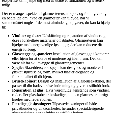
ekspertise kan hjælpe dig med at skabe et funktionelt og æstetisk
miljø.
Der er mange aspekter af glarmesterens arbejde, og for at give dig
en bedre idé om, hvad en glarmester kan tilbyde, har vi
sammenfattet nogle af de mest almindelige opgaver, du kan få hjælp
til:
Vinduer og døre:
Udskiftning og reparation af vinduer og
døre i forskellige materialer og stilarter. Glarmesteren kan
hjælpe med energivenlige løsninger, der kan reducere dit
energi-forbrug.
Glasvægge og -paneler:
Installation af glasvægge i kontorer
eller hjem for at skabe et moderne og åbent rum. Det kan
være alt fra skillevægge til glasarrangementer.
Spejle:
Skræddersyede spejle kan designes og monteres i
ønsket størrelse og form, hvilket tilføjer elegance og
funktionalitet til dit hjem.
Brusekabiner:
Design og installation af glasbrusekabiner, der
passer til din badeværelsesindretning og giver et stilfuldt look.
Reparation af glas:
Hvis værdifulde genstande som vinduer,
ruder eller glasskabe er beskadiget, kan en glarmester hurtigt
hjælpe med reparationen.
Færdige glasløsninger:
Tilpassede løsninger til både
privatkunder og virksomheder, herunder specialdesignede
glasprodukter, der opfylder specifikke behov.