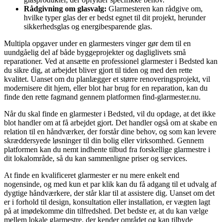
Rådgivning om glasvalg:
Glarmesteren kan rådgive om,
hvilke typer glas der er bedst egnet til dit projekt, herunder
sikkerhedsglas og energibesparende glas.
Multipla opgaver under en glarmesters vinger gør dem til en
uundgåelig del af både byggeprojekter og dagliglivets små
reparationer. Ved at ansætte en professionel glarmester i Bedsted kan
du sikre dig, at arbejdet bliver gjort til tiden og med den rette
kvalitet. Uanset om du planlægger et større renoveringsprojekt, vil
modernisere dit hjem, eller blot har brug for en reparation, kan du
finde den rette fagmand gennem platformen find-glarmester.nu.
Når du skal finde en glarmester i Bedsted, vil du opdage, at det ikke
blot handler om at få arbejdet gjort. Det handler også om at skabe en
relation til en håndværker, der forstår dine behov, og som kan levere
skræddersyede løsninger til din bolig eller virksomhed. Gennem
platformen kan du nemt indhente tilbud fra forskellige glarmestre i
dit lokalområde, så du kan sammenligne priser og services.
At finde en kvalificeret glarmester er nu mere enkelt end
nogensinde, og med kun et par klik kan du få adgang til et udvalg af
dygtige håndværkere, der står klar til at assistere dig. Uanset om det
er i forhold til design, konsultation eller installation, er vægten lagt
på at imødekomme din tilfredshed. Det bedste er, at du kan vælge
mellem lokale glarmestre, der kender området og kan tilbyde