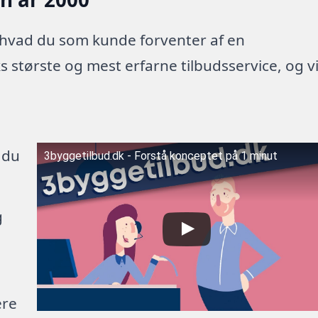
 hvad du som kunde forventer af en
 største og mest erfarne tilbudsservice, og v
 du
3byggetilbud.dk - Forstå konceptet på 1 minut
g
ere