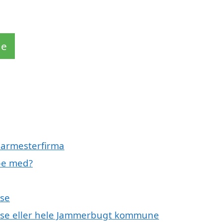
de
glarmesterfirma
lpe med?
lse
kelse eller hele Jammerbugt kommune