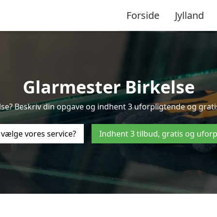
Forside
Jylland
Glarmester Birkelse
lse? Beskriv din opgave og indhent 3 uforpligtende og gratis 
 vælge vores service?
Indhent 3 tilbud, gratis og ufor