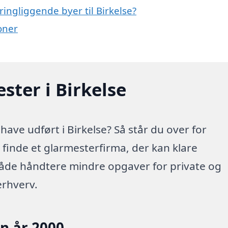
ingliggende byer til Birkelse?
oner
ster i Birkelse
ave udført i Birkelse? Så står du over for
t finde et glarmesterfirma, der kan klare
både håndtere mindre opgaver for private og
erhverv.
en år 2000