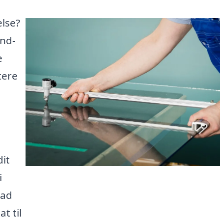
else?
ind-
e
tere
dit
i
lad
t til