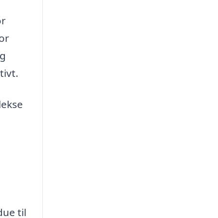
or
or
og
tivt.
lekse
ue til