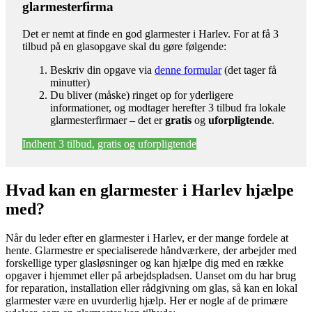
glarmesterfirma
Det er nemt at finde en god glarmester i Harlev. For at få 3
tilbud på en glasopgave skal du gøre følgende:
Beskriv din opgave via
denne formular
(det tager få
minutter)
Du bliver (måske) ringet op for yderligere
informationer, og modtager herefter 3 tilbud fra lokale
glarmesterfirmaer – det er
gratis
og
uforpligtende
.
Indhent 3 tilbud, gratis og uforpligtende
Hvad kan en glarmester i Harlev hjælpe
med?
Når du leder efter en glarmester i Harlev, er der mange fordele at
hente. Glarmestre er specialiserede håndværkere, der arbejder med
forskellige typer glasløsninger og kan hjælpe dig med en række
opgaver i hjemmet eller på arbejdspladsen. Uanset om du har brug
for reparation, installation eller rådgivning om glas, så kan en lokal
glarmester være en uvurderlig hjælp. Her er nogle af de primære