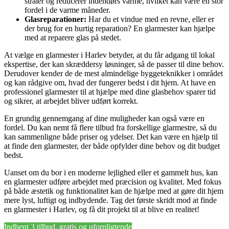
stråler og reducerer indendørs varme, hvilket kan være en stor
fordel i de varme måneder.
Glasreparationer:
Har du et vindue med en revne, eller er
der brug for en hurtig reparation? En glarmester kan hjælpe
med at reparere glas på stedet.
At vælge en glarmester i Harlev betyder, at du får adgang til lokal
ekspertise, der kan skræddersy løsninger, så de passer til dine behov.
Derudover kender de de mest almindelige byggeteknikker i området
og kan rådgive om, hvad der fungerer bedst i dit hjem. At have en
professionel glarmester til at hjælpe med dine glasbehov sparer tid
og sikrer, at arbejdet bliver udført korrekt.
En grundig gennemgang af dine muligheder kan også være en
fordel. Du kan nemt få flere tilbud fra forskellige glarmestre, så du
kan sammenligne både priser og ydelser. Det kan være en hjælp til
at finde den glarmester, der både opfylder dine behov og dit budget
bedst.
Uanset om du bor i en moderne lejlighed eller et gammelt hus, kan
en glarmester udføre arbejdet med præcision og kvalitet. Med fokus
på både æstetik og funktionalitet kan de hjælpe med at gøre dit hjem
mere lyst, luftigt og indbydende. Tag det første skridt mod at finde
en glarmester i Harlev, og få dit projekt til at blive en realitet!
Indhent 3 tilbud, gratis og uforpligtende