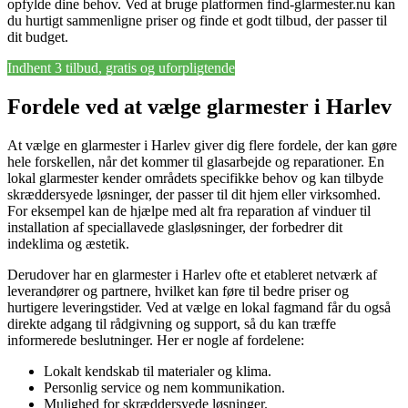
opfylde dine behov. Ved at bruge platformen find-glarmester.nu kan
du hurtigt sammenligne priser og finde et godt tilbud, der passer til
dit budget.
Indhent 3 tilbud, gratis og uforpligtende
Fordele ved at vælge glarmester i Harlev
At vælge en glarmester i Harlev giver dig flere fordele, der kan gøre
hele forskellen, når det kommer til glasarbejde og reparationer. En
lokal glarmester kender områdets specifikke behov og kan tilbyde
skræddersyede løsninger, der passer til dit hjem eller virksomhed.
For eksempel kan de hjælpe med alt fra reparation af vinduer til
installation af speciallavede glasløsninger, der forbedrer dit
indeklima og æstetik.
Derudover har en glarmester i Harlev ofte et etableret netværk af
leverandører og partnere, hvilket kan føre til bedre priser og
hurtigere leveringstider. Ved at vælge en lokal fagmand får du også
direkte adgang til rådgivning og support, så du kan træffe
informerede beslutninger. Her er nogle af fordelene:
Lokalt kendskab til materialer og klima.
Personlig service og nem kommunikation.
Mulighed for skræddersyede løsninger.