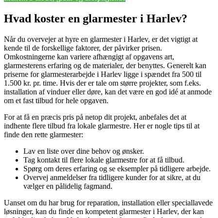
Hvad koster en glarmester i Harlev?
Når du overvejer at hyre en glarmester i Harlev, er det vigtigt at
kende til de forskellige faktorer, der påvirker prisen.
Omkostningerne kan variere afhængigt af opgavens art,
glarmesterens erfaring og de materialer, der benyttes. Generelt kan
priserne for glarmesterarbejde i Harlev ligge i spændet fra 500 til
1.500 kr. pr. time. Hvis der er tale om større projekter, som f.eks.
installation af vinduer eller døre, kan det være en god idé at anmode
om et fast tilbud for hele opgaven.
For at få en præcis pris på netop dit projekt, anbefales det at
indhente flere tilbud fra lokale glarmestre. Her er nogle tips til at
finde den rette glarmester:
Lav en liste over dine behov og ønsker.
Tag kontakt til flere lokale glarmestre for at få tilbud.
Spørg om deres erfaring og se eksempler på tidligere arbejde.
Overvej anmeldelser fra tidligere kunder for at sikre, at du
vælger en pålidelig fagmand.
Uanset om du har brug for reparation, installation eller speciallavede
løsninger, kan du finde en kompetent glarmester i Harlev, der kan