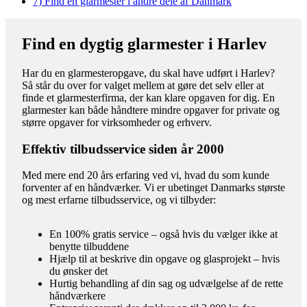
7)
Find en glarmester i andre dele af Danmark
Find en dygtig glarmester i Harlev
Har du en glarmesteropgave, du skal have udført i Harlev?
Så står du over for valget mellem at gøre det selv eller at
finde et glarmesterfirma, der kan klare opgaven for dig. En
glarmester kan både håndtere mindre opgaver for private og
større opgaver for virksomheder og erhverv.
Effektiv tilbudsservice siden år 2000
Med mere end 20 års erfaring ved vi, hvad du som kunde
forventer af en håndværker. Vi er ubetinget Danmarks største
og mest erfarne tilbudsservice, og vi tilbyder:
En 100% gratis service – også hvis du vælger ikke at
benytte tilbuddene
Hjælp til at beskrive din opgave og glasprojekt – hvis
du ønsker det
Hurtig behandling af din sag og udvælgelse af de rette
håndværkere