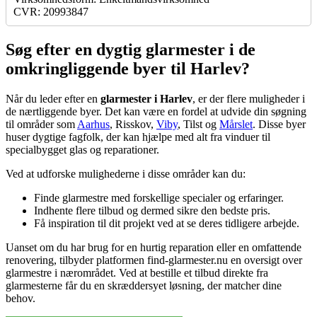
CVR: 20993847
Søg efter en dygtig glarmester i de
omkringliggende byer til Harlev?
Når du leder efter en
glarmester i Harlev
, er der flere muligheder i
de nærtliggende byer. Det kan være en fordel at udvide din søgning
til områder som
Aarhus
, Risskov,
Viby
, Tilst og
Mårslet
. Disse byer
huser dygtige fagfolk, der kan hjælpe med alt fra vinduer til
specialbygget glas og reparationer.
Ved at udforske mulighederne i disse områder kan du:
Finde glarmestre med forskellige specialer og erfaringer.
Indhente flere tilbud og dermed sikre den bedste pris.
Få inspiration til dit projekt ved at se deres tidligere arbejde.
Uanset om du har brug for en hurtig reparation eller en omfattende
renovering, tilbyder platformen find-glarmester.nu en oversigt over
glarmestre i nærområdet. Ved at bestille et tilbud direkte fra
glarmesterne får du en skræddersyet løsning, der matcher dine
behov.