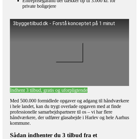
Entreprisegaranti der dækker op til 3.000 kr. for
private boligejere
3byggetilbud.dk - Forstå konceptet på 1 minut
Indhent 3 tilbud, gratis og uforpligtende
Med 500.000 formidlede opgaver og adgang til håndværkere
i hele landet, kan du trygt overlade opgaven med at finde
professionelle samarbejdspartnere til os – vi har flere
håndværkere, der udfører glasabejde i Harlev og hele Aarhus
kommune.
Sådan indhenter du 3 tilbud fra et