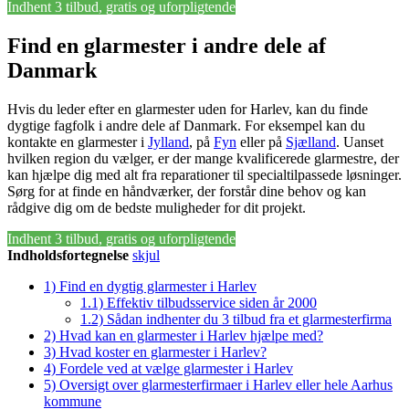
Indhent 3 tilbud, gratis og uforpligtende
Find en glarmester i andre dele af
Danmark
Hvis du leder efter en glarmester uden for Harlev, kan du finde
dygtige fagfolk i andre dele af Danmark. For eksempel kan du
kontakte en glarmester i
Jylland
, på
Fyn
eller på
Sjælland
. Uanset
hvilken region du vælger, er der mange kvalificerede glarmestre, der
kan hjælpe dig med alt fra reparationer til specialtilpassede løsninger.
Sørg for at finde en håndværker, der forstår dine behov og kan
rådgive dig om de bedste muligheder for dit projekt.
Indhent 3 tilbud, gratis og uforpligtende
Indholdsfortegnelse
skjul
1)
Find en dygtig glarmester i Harlev
1.1)
Effektiv tilbudsservice siden år 2000
1.2)
Sådan indhenter du 3 tilbud fra et glarmesterfirma
2)
Hvad kan en glarmester i Harlev hjælpe med?
3)
Hvad koster en glarmester i Harlev?
4)
Fordele ved at vælge glarmester i Harlev
5)
Oversigt over glarmesterfirmaer i Harlev eller hele Aarhus
kommune