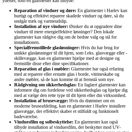
ydelser, som en glarmester kan tilbyde:
Reparation af vinduer og døre:
En glarmester i Harlev kan
hurtigt og effektivt reparere skadede vinduer og døre, så du
undgår træk og varmeudslip.
Installation af nye vinduer:
Ønsker du at opgradere dine
vinduer til mere energieffektive løsninger? Den lokale
glarmester kan rådgive dig om de bedste valg og stå for
installationen.
Specialfremstillede glasløsninger:
Hvis du har brug for
unikke glasløsninger til dit hjem, som f.eks. glasvægge eller -
skillevægge, kan en glarmester hjælpe med at designe og
fremstille disse efter dine specifikationer.
Reparation af glas i møbler:
Glarmestre har også erfaring
med at reparere eller erstatte glas i borde, vitrineskabe og
andre møbler, så de kan komme til at fremstå som nye.
Rådgivning om sikkerhedsglas:
En faglært glarmester kan
informere dig om fordelene ved sikkerhedsglas og hjælpe dig
med at vælge den rette type til dit hjem eller din virksomhed.
Installation af brusevægge:
Hvis du drømmer om en
moderne bruseafdeling, kan en glarmester i Harlev installere
glasvægge, der effektivt skaber et stilfuldt og funktionelt
badeværelse.
Vinduesfilm og solbeskyttelse:
En glarmester kan også
tilbyde installation af vinduesfilm, der beskytter mod UV-