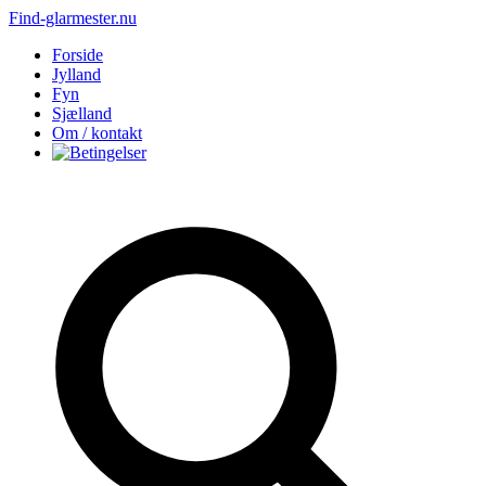
Find-glarmester.nu
Forside
Jylland
Fyn
Sjælland
Om / kontakt