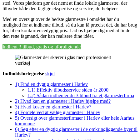
sted. Vores platform gør det nemt at finde lokale glarmestre, der
tilbyder både den faglige ekspertise og service, du behøver.
Med en oversigt over de bedste glarmestre i området har du
mulighed for at indhente tilbud, så du kan få præcist det, du har brug
for, til en konkurrencedygtig pris. Lad os hjælpe dig med at finde
den rette fagmand, der kan realisere dine idéer.
Indhent 3 tilbud, gratis og uforpligtende
Indholdsfortegnelse
skjul
1)
Find en dygtig glarmester i Harlev
1.1)
Effektiv tilbudsservice siden år 2000
1.2)
Sådan indhenter du 3 tilbud fra et glarmesterfirma
2)
Hvad kan en glarmester i Harlev hjælpe med?
3)
Hvad koster en glarmester i Harlev?
4)
Fordele ved at vælge glarmester i Harlev
5)
Oversigt over glarmesterfirmaer i Harlev eller hele Aarhus
kommune
6)
Søg efter en dygtig glarmester i de omkringliggende byer til
Harlev?