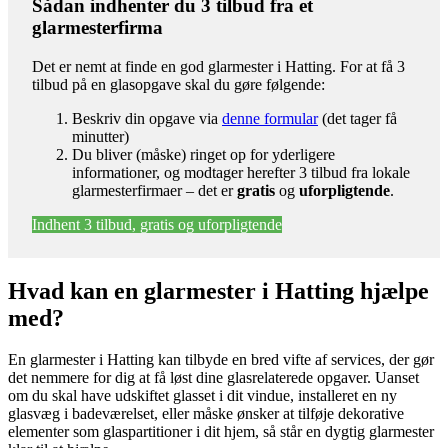
Sådan indhenter du 3 tilbud fra et
glarmesterfirma
Det er nemt at finde en god glarmester i Hatting. For at få 3
tilbud på en glasopgave skal du gøre følgende:
Beskriv din opgave via
denne formular
(det tager få
minutter)
Du bliver (måske) ringet op for yderligere
informationer, og modtager herefter 3 tilbud fra lokale
glarmesterfirmaer – det er
gratis
og
uforpligtende
.
Indhent 3 tilbud, gratis og uforpligtende
Hvad kan en glarmester i Hatting hjælpe
med?
En glarmester i Hatting kan tilbyde en bred vifte af services, der gør
det nemmere for dig at få løst dine glasrelaterede opgaver. Uanset
om du skal have udskiftet glasset i dit vindue, installeret en ny
glasvæg i badeværelset, eller måske ønsker at tilføje dekorative
elementer som glaspartitioner i dit hjem, så står en dygtig glarmester