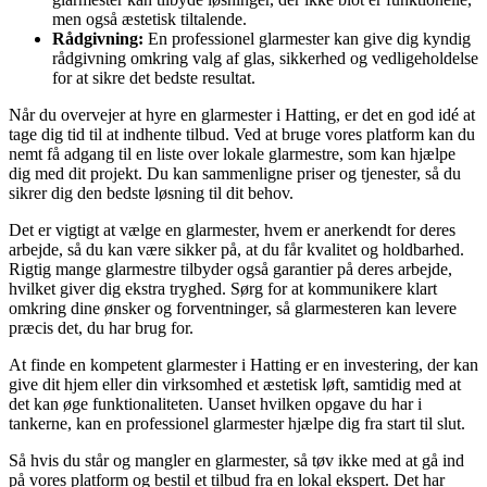
men også æstetisk tiltalende.
Rådgivning:
En professionel glarmester kan give dig kyndig
rådgivning omkring valg af glas, sikkerhed og vedligeholdelse
for at sikre det bedste resultat.
Når du overvejer at hyre en glarmester i Hatting, er det en god idé at
tage dig tid til at indhente tilbud. Ved at bruge vores platform kan du
nemt få adgang til en liste over lokale glarmestre, som kan hjælpe
dig med dit projekt. Du kan sammenligne priser og tjenester, så du
sikrer dig den bedste løsning til dit behov.
Det er vigtigt at vælge en glarmester, hvem er anerkendt for deres
arbejde, så du kan være sikker på, at du får kvalitet og holdbarhed.
Rigtig mange glarmestre tilbyder også garantier på deres arbejde,
hvilket giver dig ekstra tryghed. Sørg for at kommunikere klart
omkring dine ønsker og forventninger, så glarmesteren kan levere
præcis det, du har brug for.
At finde en kompetent glarmester i Hatting er en investering, der kan
give dit hjem eller din virksomhed et æstetisk løft, samtidig med at
det kan øge funktionaliteten. Uanset hvilken opgave du har i
tankerne, kan en professionel glarmester hjælpe dig fra start til slut.
Så hvis du står og mangler en glarmester, så tøv ikke med at gå ind
på vores platform og bestil et tilbud fra en lokal ekspert. Det har