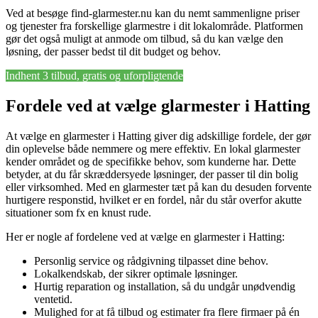
Ved at besøge find-glarmester.nu kan du nemt sammenligne priser
og tjenester fra forskellige glarmestre i dit lokalområde. Platformen
gør det også muligt at anmode om tilbud, så du kan vælge den
løsning, der passer bedst til dit budget og behov.
Indhent 3 tilbud, gratis og uforpligtende
Fordele ved at vælge glarmester i Hatting
At vælge en glarmester i Hatting giver dig adskillige fordele, der gør
din oplevelse både nemmere og mere effektiv. En lokal glarmester
kender området og de specifikke behov, som kunderne har. Dette
betyder, at du får skræddersyede løsninger, der passer til din bolig
eller virksomhed. Med en glarmester tæt på kan du desuden forvente
hurtigere responstid, hvilket er en fordel, når du står overfor akutte
situationer som fx en knust rude.
Her er nogle af fordelene ved at vælge en glarmester i Hatting:
Personlig service og rådgivning tilpasset dine behov.
Lokalkendskab, der sikrer optimale løsninger.
Hurtig reparation og installation, så du undgår unødvendig
ventetid.
Mulighed for at få tilbud og estimater fra flere firmaer på én