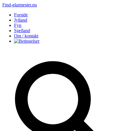
Find-glarmester.nu
Forside
Jylland
Fyn
Sjælland
Om / kontakt