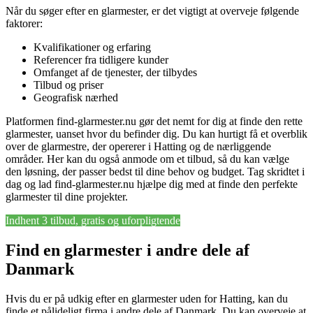
Når du søger efter en glarmester, er det vigtigt at overveje følgende
faktorer:
Kvalifikationer og erfaring
Referencer fra tidligere kunder
Omfanget af de tjenester, der tilbydes
Tilbud og priser
Geografisk nærhed
Platformen find-glarmester.nu gør det nemt for dig at finde den rette
glarmester, uanset hvor du befinder dig. Du kan hurtigt få et overblik
over de glarmestre, der opererer i Hatting og de nærliggende
områder. Her kan du også anmode om et tilbud, så du kan vælge
den løsning, der passer bedst til dine behov og budget. Tag skridtet i
dag og lad find-glarmester.nu hjælpe dig med at finde den perfekte
glarmester til dine projekter.
Indhent 3 tilbud, gratis og uforpligtende
Find en glarmester i andre dele af
Danmark
Hvis du er på udkig efter en glarmester uden for Hatting, kan du
finde et pålideligt firma i andre dele af Danmark. Du kan overveje at