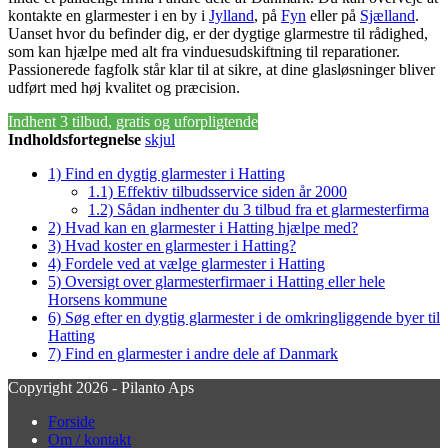
kontakte en glarmester i en by i
Jylland
, på
Fyn
eller på
Sjælland
.
Uanset hvor du befinder dig, er der dygtige glarmestre til rådighed,
som kan hjælpe med alt fra vinduesudskiftning til reparationer.
Passionerede fagfolk står klar til at sikre, at dine glasløsninger bliver
udført med høj kvalitet og præcision.
Indhent 3 tilbud, gratis og uforpligtende
Indholdsfortegnelse
skjul
1)
Find en dygtig glarmester i Hatting
1.1)
Effektiv tilbudsservice siden år 2000
1.2)
Sådan indhenter du 3 tilbud fra et glarmesterfirma
2)
Hvad kan en glarmester i Hatting hjælpe med?
3)
Hvad koster en glarmester i Hatting?
4)
Fordele ved at vælge glarmester i Hatting
5)
Oversigt over glarmesterfirmaer i Hatting eller hele
Horsens kommune
6)
Søg efter en dygtig glarmester i de omkringliggende byer til
Hatting
7)
Find en glarmester i andre dele af Danmark
Copyright 2026 - Pilanto Aps
Forside
Om / kontakt