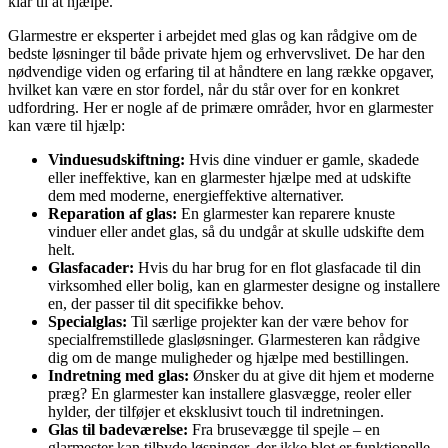
klar til at hjælpe.
Glarmestre er eksperter i arbejdet med glas og kan rådgive om de
bedste løsninger til både private hjem og erhvervslivet. De har den
nødvendige viden og erfaring til at håndtere en lang række opgaver,
hvilket kan være en stor fordel, når du står over for en konkret
udfordring. Her er nogle af de primære områder, hvor en glarmester
kan være til hjælp:
Vinduesudskiftning:
Hvis dine vinduer er gamle, skadede
eller ineffektive, kan en glarmester hjælpe med at udskifte
dem med moderne, energieffektive alternativer.
Reparation af glas:
En glarmester kan reparere knuste
vinduer eller andet glas, så du undgår at skulle udskifte dem
helt.
Glasfacader:
Hvis du har brug for en flot glasfacade til din
virksomhed eller bolig, kan en glarmester designe og installere
en, der passer til dit specifikke behov.
Specialglas:
Til særlige projekter kan der være behov for
specialfremstillede glasløsninger. Glarmesteren kan rådgive
dig om de mange muligheder og hjælpe med bestillingen.
Indretning med glas:
Ønsker du at give dit hjem et moderne
præg? En glarmester kan installere glasvægge, reoler eller
hylder, der tilføjer et eksklusivt touch til indretningen.
Glas til badeværelse:
Fra brusevægge til spejle – en
glarmester kan tilbyde løsninger, der ikke blot er funktionelle,