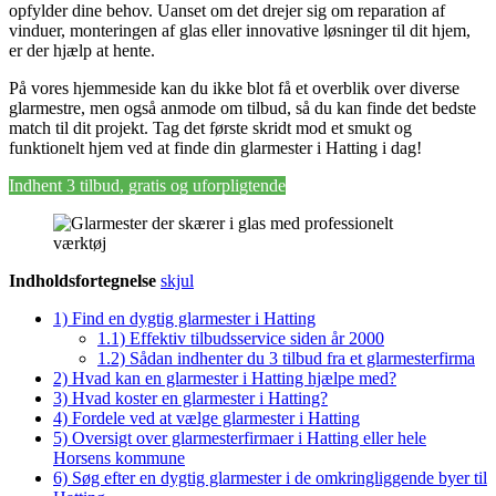
opfylder dine behov. Uanset om det drejer sig om reparation af
vinduer, monteringen af glas eller innovative løsninger til dit hjem,
er der hjælp at hente.
På vores hjemmeside kan du ikke blot få et overblik over diverse
glarmestre, men også anmode om tilbud, så du kan finde det bedste
match til dit projekt. Tag det første skridt mod et smukt og
funktionelt hjem ved at finde din glarmester i Hatting i dag!
Indhent 3 tilbud, gratis og uforpligtende
Indholdsfortegnelse
skjul
1)
Find en dygtig glarmester i Hatting
1.1)
Effektiv tilbudsservice siden år 2000
1.2)
Sådan indhenter du 3 tilbud fra et glarmesterfirma
2)
Hvad kan en glarmester i Hatting hjælpe med?
3)
Hvad koster en glarmester i Hatting?
4)
Fordele ved at vælge glarmester i Hatting
5)
Oversigt over glarmesterfirmaer i Hatting eller hele
Horsens kommune
6)
Søg efter en dygtig glarmester i de omkringliggende byer til