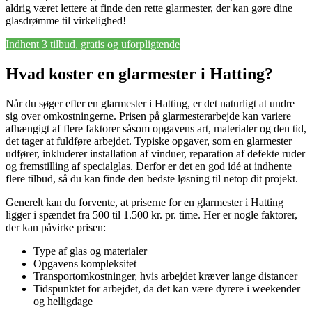
aldrig været lettere at finde den rette glarmester, der kan gøre dine
glasdrømme til virkelighed!
Indhent 3 tilbud, gratis og uforpligtende
Hvad koster en glarmester i Hatting?
Når du søger efter en glarmester i Hatting, er det naturligt at undre
sig over omkostningerne. Prisen på glarmesterarbejde kan variere
afhængigt af flere faktorer såsom opgavens art, materialer og den tid,
det tager at fuldføre arbejdet. Typiske opgaver, som en glarmester
udfører, inkluderer installation af vinduer, reparation af defekte ruder
og fremstilling af specialglas. Derfor er det en god idé at indhente
flere tilbud, så du kan finde den bedste løsning til netop dit projekt.
Generelt kan du forvente, at priserne for en glarmester i Hatting
ligger i spændet fra 500 til 1.500 kr. pr. time. Her er nogle faktorer,
der kan påvirke prisen:
Type af glas og materialer
Opgavens kompleksitet
Transportomkostninger, hvis arbejdet kræver lange distancer
Tidspunktet for arbejdet, da det kan være dyrere i weekender
og helligdage