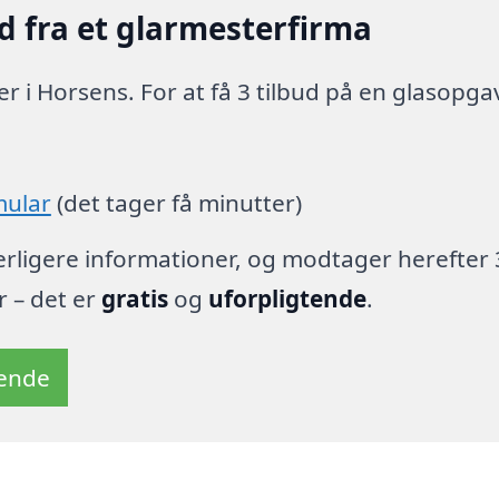
d fra et glarmesterfirma
r i Horsens. For at få 3 tilbud på en glasopga
mular
(det tager få minutter)
derligere informationer, og modtager herefter 
r – det er
gratis
og
uforpligtende
.
tende