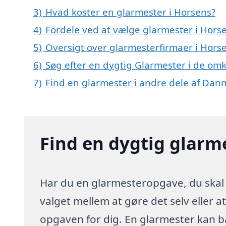
3)
Hvad koster en glarmester i Horsens?
4)
Fordele ved at vælge glarmester i Hors
5)
Oversigt over glarmesterfirmaer i Hor
6)
Søg efter en dygtig Glarmester i de omk
7)
Find en glarmester i andre dele af Dan
Find en dygtig glarm
Har du en glarmesteropgave, du skal 
valget mellem at gøre det selv eller a
opgaven for dig. En glarmester kan 