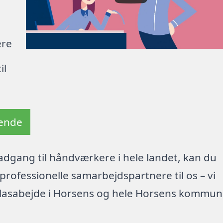
ere
il
tende
dgang til håndværkere i hele landet, kan du
rofessionelle samarbejdspartnere til os – vi
glasabejde i Horsens og hele Horsens kommun