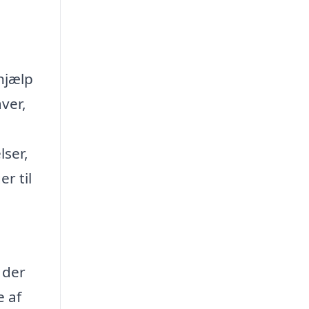
hjælp
ver,
lser,
r til
 der
e af