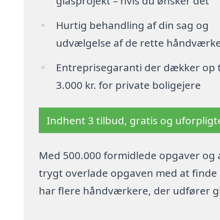
glasprojekt – hvis du ønsker det
Hurtig behandling af din sag og
udvælgelse af de rette håndværk
Entreprisegaranti der dækker op t
3.000 kr. for private boligejere
Indhent 3 tilbud, gratis og uforplig
Med 500.000 formidlede opgaver og a
trygt overlade opgaven med at finde p
har flere håndværkere, der udfører 