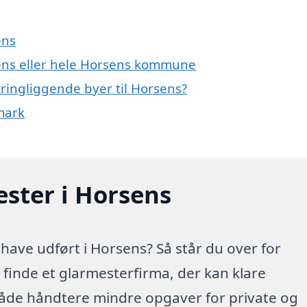
ens
sens eller hele Horsens kommune
ringliggende byer til Horsens?
mark
ester i Horsens
have udført i Horsens? Så står du over for
t finde et glarmesterfirma, der kan klare
både håndtere mindre opgaver for private og