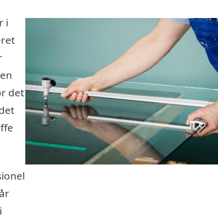
 i
ret
r
den
r det
det
ffe
sionel
år
i