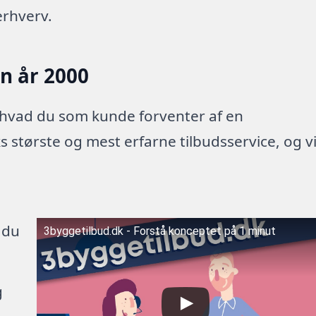
erhverv.
en år 2000
 hvad du som kunde forventer af en
 største og mest erfarne tilbudsservice, og v
 du
3byggetilbud.dk - Forstå konceptet på 1 minut
g