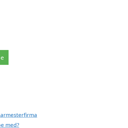
e
de
glarmesterfirma
pe med?