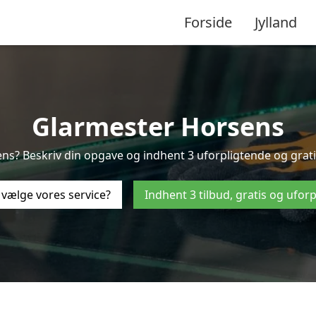
Forside
Jylland
Glarmester Horsens
ns? Beskriv din opgave og indhent 3 uforpligtende og gratis 
 vælge vores service?
Indhent 3 tilbud, gratis og ufor