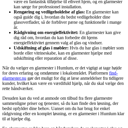
være en fantastisk tilføjelse til ethvert hjem, og en glarmester
kan sørge for professionel installation.
Rengøring og vedligeholdelse af glas:
En glarmester kan
også guide dig i, hvordan du bedst vedligeholder dine
glasoverflader, så de forbliver pæne og funktionelle i mange
år.
Rådgivning om energieffektivitet:
En glarmester kan give
dig råd om, hvordan du kan forbedre dit hjems
energieffektivitet gennem valg af glas og vinduer.
Udskiftning af glas i møbler:
Hvis du har glas i møbler som
borde eller vitrineskabe, kan en glarmester hjælpe med
udskiftning eller reparation af disse.
Når du vælger en glarmester i Humlum, er det vigtigt at tage højde
for deres erfaring og omdømme i lokalområdet. Platformen
find-
glarmester.nu
gør det muligt for dig at læse anmeldelser fra tidligere
kunder, hvilket kan være en værdifuld hjælp, når du skal vælge den
rette håndværker.
Desuden kan du ved at anmode om tilbud fra flere glarmestre
sammenligne priser og tjenester, så du kan finde den løsning, der
bedst opfylder dine behov. Uanset om du har brug for enkel
rådgivning eller en komplet løsning, er en glarmester i Humlum klar
til at hjælpe dig.