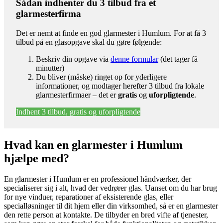
Sådan indhenter du 3 tilbud fra et
glarmesterfirma
Det er nemt at finde en god glarmester i Humlum. For at få 3
tilbud på en glasopgave skal du gøre følgende:
Beskriv din opgave via
denne formular
(det tager få
minutter)
Du bliver (måske) ringet op for yderligere
informationer, og modtager herefter 3 tilbud fra lokale
glarmesterfirmaer – det er
gratis
og
uforpligtende
.
Indhent 3 tilbud, gratis og uforpligtende
Hvad kan en glarmester i Humlum
hjælpe med?
En glarmester i Humlum er en professionel håndværker, der
specialiserer sig i alt, hvad der vedrører glas. Uanset om du har brug
for nye vinduer, reparationer af eksisterende glas, eller
specialløsninger til dit hjem eller din virksomhed, så er en glarmester
den rette person at kontakte. De tilbyder en bred vifte af tjenester,