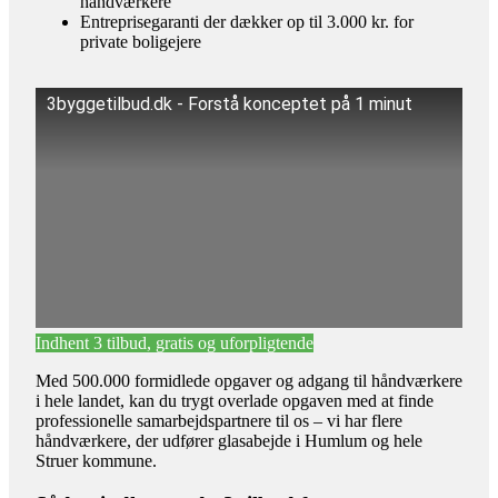
håndværkere
Entreprisegaranti der dækker op til 3.000 kr. for
private boligejere
3byggetilbud.dk - Forstå konceptet på 1 minut
Indhent 3 tilbud, gratis og uforpligtende
Med 500.000 formidlede opgaver og adgang til håndværkere
i hele landet, kan du trygt overlade opgaven med at finde
professionelle samarbejdspartnere til os – vi har flere
håndværkere, der udfører glasabejde i Humlum og hele
Struer kommune.