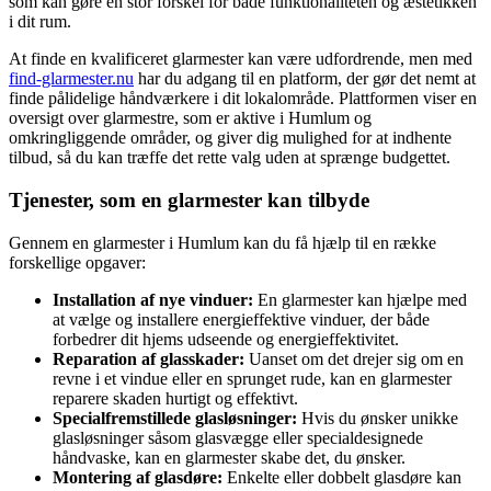
som kan gøre en stor forskel for både funktionaliteten og æstetikken
i dit rum.
At finde en kvalificeret glarmester kan være udfordrende, men med
find-glarmester.nu
har du adgang til en platform, der gør det nemt at
finde pålidelige håndværkere i dit lokalområde. Plattformen viser en
oversigt over glarmestre, som er aktive i Humlum og
omkringliggende områder, og giver dig mulighed for at indhente
tilbud, så du kan træffe det rette valg uden at sprænge budgettet.
Tjenester, som en glarmester kan tilbyde
Gennem en glarmester i Humlum kan du få hjælp til en række
forskellige opgaver:
Installation af nye vinduer:
En glarmester kan hjælpe med
at vælge og installere energieffektive vinduer, der både
forbedrer dit hjems udseende og energieffektivitet.
Reparation af glasskader:
Uanset om det drejer sig om en
revne i et vindue eller en sprunget rude, kan en glarmester
reparere skaden hurtigt og effektivt.
Specialfremstillede glasløsninger:
Hvis du ønsker unikke
glasløsninger såsom glasvægge eller specialdesignede
håndvaske, kan en glarmester skabe det, du ønsker.
Montering af glasdøre:
Enkelte eller dobbelt glasdøre kan