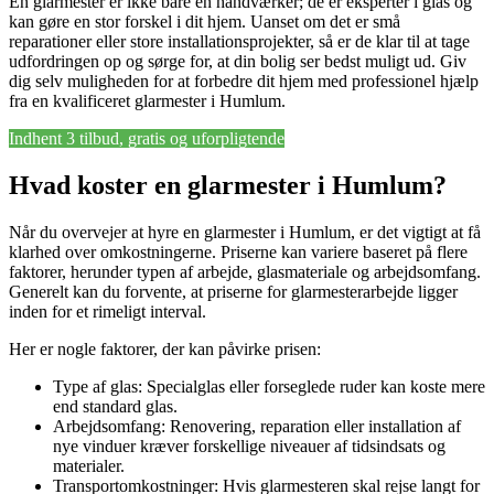
En glarmester er ikke bare en håndværker; de er eksperter i glas og
kan gøre en stor forskel i dit hjem. Uanset om det er små
reparationer eller store installationsprojekter, så er de klar til at tage
udfordringen op og sørge for, at din bolig ser bedst muligt ud. Giv
dig selv muligheden for at forbedre dit hjem med professionel hjælp
fra en kvalificeret glarmester i Humlum.
Indhent 3 tilbud, gratis og uforpligtende
Hvad koster en glarmester i Humlum?
Når du overvejer at hyre en glarmester i Humlum, er det vigtigt at få
klarhed over omkostningerne. Priserne kan variere baseret på flere
faktorer, herunder typen af arbejde, glasmateriale og arbejdsomfang.
Generelt kan du forvente, at priserne for glarmesterarbejde ligger
inden for et rimeligt interval.
Her er nogle faktorer, der kan påvirke prisen:
Type af glas: Specialglas eller forseglede ruder kan koste mere
end standard glas.
Arbejdsomfang: Renovering, reparation eller installation af
nye vinduer kræver forskellige niveauer af tidsindsats og
materialer.
Transportomkostninger: Hvis glarmesteren skal rejse langt for