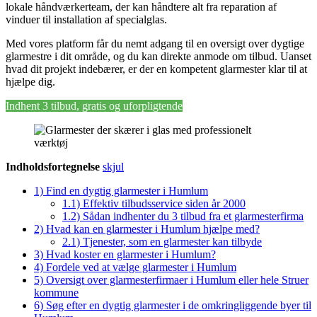
lokale håndværkerteam, der kan håndtere alt fra reparation af
vinduer til installation af specialglas.
Med vores platform får du nemt adgang til en oversigt over dygtige
glarmestre i dit område, og du kan direkte anmode om tilbud. Uanset
hvad dit projekt indebærer, er der en kompetent glarmester klar til at
hjælpe dig.
Indhent 3 tilbud, gratis og uforpligtende
Indholdsfortegnelse
skjul
1)
Find en dygtig glarmester i Humlum
1.1)
Effektiv tilbudsservice siden år 2000
1.2)
Sådan indhenter du 3 tilbud fra et glarmesterfirma
2)
Hvad kan en glarmester i Humlum hjælpe med?
2.1)
Tjenester, som en glarmester kan tilbyde
3)
Hvad koster en glarmester i Humlum?
4)
Fordele ved at vælge glarmester i Humlum
5)
Oversigt over glarmesterfirmaer i Humlum eller hele Struer
kommune
6)
Søg efter en dygtig glarmester i de omkringliggende byer til