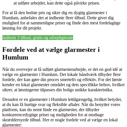
at udføre arbejdet, kan dette også påvirke prisen.
For at få den bedste pris og sikre dig en dygtig glarmester i
Humlum, anbefales det at indhente flere tilbud. Dette giver dig
mulighed for at sammenligne priser og finde den mest fordelagtige
løsning for dit projekt.
Indhent 3 tilbud, gratis og uforpligtende
Fordele ved at vælge glarmester i
Humlum
Når du overvejer at få udført glarmesterarbejde, er det en god idé at
vælge en glarmester i Humlum. Det lokale håndværk tilbyder flere
fordele, der kan gøre din proces smertefri og effektiv. For det første
kender en lokal glarmester området og dets specifikke behov, hvilket
sikrer, at løsningerne tilpasses din boligs unikke karakteristika.
Desuden er en glarmester i Humlum lettilgængelig, hvilket betyder,
at du kan få hurtige svar og fleksible aftaler. Når du benytter vores
platform, kan du nemt finde en glarmester, der tilbyder
konkurrencedygtige priser og muligheden for at modtage
skræddersyede tilbud. Her er nogle fordele ved at vælge en lokal
glarmester: