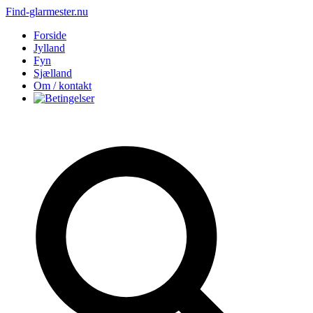
Find-glarmester.nu
Forside
Jylland
Fyn
Sjælland
Om / kontakt