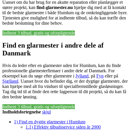
Uanset om du har brug for en akutte reparation eller planlægger et
større projekt, kan
find-glarmester.nu
hjælpe dig med at få kontakt
til de bedste glarmestre i både Humlum og de omkringliggende byer.
Tjenesten give mulighed for at indhente tilbud, så du kan træffe den
bedste beslutning for dine behov.
Indhent 3 tilbud, gratis og uforpligtende
Find en glarmester i andre dele af
Danmark
Hvis du leder efter en glarmester uden for Humlum, kan du finde
professionelle glarmesterfirmaer i andre dele af Danmark. For
eksempel kan du søge efter glarmestre i
Jylland
, på
Fyn
eller på
Sjælland
. Uanset hvor du befinder dig, er der dygtige glarmestre, der
kan hjælpe med alt fra vinduer til specialfremstillede glasløsninger.
Tag dig tid til at finde den rette fagperson til dit projekt, så du kan få
den bedste løsning.
Indhent 3 tilbud, gratis og uforpligtende
Indholdsfortegnelse
skjul
1)
Find en dygtig glarmester i Humlum
1.1)
Effektiv tilbudsservice siden år 2000