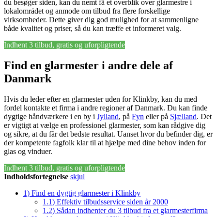
du besøger siden, kan du nemt få et overblik over glarmestre i
lokalområdet og anmode om tilbud fra flere forskellige
virksomheder. Dette giver dig god mulighed for at sammenligne
både kvalitet og priser, så du kan træffe et informeret valg.
Indhent 3 tilbud, gratis og uforpligtende
Find en glarmester i andre dele af
Danmark
Hvis du leder efter en glarmester uden for Klinkby, kan du med
fordel kontakte et firma i andre regioner af Danmark. Du kan finde
dygtige håndværkere i en by i
Jylland
, på
Fyn
eller på
Sjælland
. Det
er vigtigt at vælge en professionel glarmester, som kan rådgive dig
og sikre, at du får det bedste resultat. Uanset hvor du befinder dig, er
der kompetente fagfolk klar til at hjælpe med dine behov inden for
glas og vinduer.
Indhent 3 tilbud, gratis og uforpligtende
Indholdsfortegnelse
skjul
1)
Find en dygtig glarmester i Klinkby
1.1)
Effektiv tilbudsservice siden år 2000
1.2)
Sådan indhenter du 3 tilbud fra et glarmesterfirma