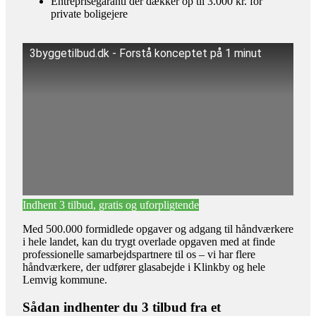
Entreprisegaranti der dækker op til 3.000 kr. for
private boligejere
3byggetilbud.dk - Forstå konceptet på 1 minut
Indhent 3 tilbud, gratis og uforpligtende
Med 500.000 formidlede opgaver og adgang til håndværkere
i hele landet, kan du trygt overlade opgaven med at finde
professionelle samarbejdspartnere til os – vi har flere
håndværkere, der udfører glasabejde i Klinkby og hele
Lemvig kommune.
Sådan indhenter du 3 tilbud fra et