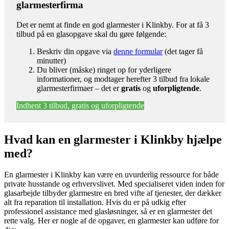
glarmesterfirma
Det er nemt at finde en god glarmester i Klinkby. For at få 3
tilbud på en glasopgave skal du gøre følgende:
Beskriv din opgave via
denne formular
(det tager få
minutter)
Du bliver (måske) ringet op for yderligere
informationer, og modtager herefter 3 tilbud fra lokale
glarmesterfirmaer – det er
gratis
og
uforpligtende
.
Indhent 3 tilbud, gratis og uforpligtende
Hvad kan en glarmester i Klinkby hjælpe
med?
En glarmester i Klinkby kan være en uvurderlig ressource for både
private husstande og erhvervslivet. Med specialiseret viden inden for
glasarbejde tilbyder glarmestre en bred vifte af tjenester, der dækker
alt fra reparation til installation. Hvis du er på udkig efter
professionel assistance med glasløsninger, så er en glarmester det
rette valg. Her er nogle af de opgaver, en glarmester kan udføre for