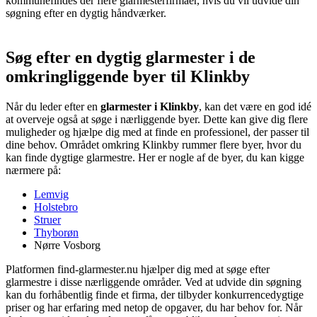
kommunefindes der flere glarmesterfirmaer, hvis du vil udvide din
søgning efter en dygtig håndværker.
Søg efter en dygtig glarmester i de
omkringliggende byer til Klinkby
Når du leder efter en
glarmester i Klinkby
, kan det være en god idé
at overveje også at søge i nærliggende byer. Dette kan give dig flere
muligheder og hjælpe dig med at finde en professionel, der passer til
dine behov. Området omkring Klinkby rummer flere byer, hvor du
kan finde dygtige glarmestre. Her er nogle af de byer, du kan kigge
nærmere på:
Lemvig
Holstebro
Struer
Thyborøn
Nørre Vosborg
Platformen find-glarmester.nu hjælper dig med at søge efter
glarmestre i disse nærliggende områder. Ved at udvide din søgning
kan du forhåbentlig finde et firma, der tilbyder konkurrencedygtige
priser og har erfaring med netop de opgaver, du har behov for. Når