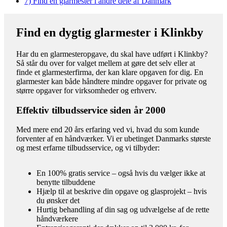
7)
Find en glarmester i andre dele af Danmark
Find en dygtig glarmester i Klinkby
Har du en glarmesteropgave, du skal have udført i Klinkby?
Så står du over for valget mellem at gøre det selv eller at
finde et glarmesterfirma, der kan klare opgaven for dig. En
glarmester kan både håndtere mindre opgaver for private og
større opgaver for virksomheder og erhverv.
Effektiv tilbudsservice siden år 2000
Med mere end 20 års erfaring ved vi, hvad du som kunde
forventer af en håndværker. Vi er ubetinget Danmarks største
og mest erfarne tilbudsservice, og vi tilbyder:
En 100% gratis service – også hvis du vælger ikke at
benytte tilbuddene
Hjælp til at beskrive din opgave og glasprojekt – hvis
du ønsker det
Hurtig behandling af din sag og udvælgelse af de rette
håndværkere