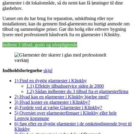
glarmestre i dit lokalområde, så du nemt kan få løsninger til dine
glasbehov.
Uanset om du har brug for reparation, udskiftning eller nye
installationer, kan du gennem find-glarmester.nu hurtigt anmode om
tilbud og sammenligne priser. Gør din bolig eller erhverv bygning
lysere med professionelt håndværk fra en glarmester i Klinkby.
Indhent 3 tilbud, gratis og uforpligtende
Indholdsfortegnelse
skjul
1)
Find en dygtig glarmester i Klinkby
1.1)
Effektiv tilbudsservice siden år 2000
1.2)
Sådan indhenter du 3 tilbud fra et glarmesterfirma
2)
Hvad kan en glarmester i Klinkby hjælpe med?
3)
Hvad koster en glarmester i Klinkby?
4)
Fordele ved at vælge Glarmester i Klinkby?
5)
Oversigt over glarmesterfirmaer i Klinkby eller hele
Lemvig kommune
6)
Søg efter en dygtig glarmester i de omkringliggende byer til
Klinkby