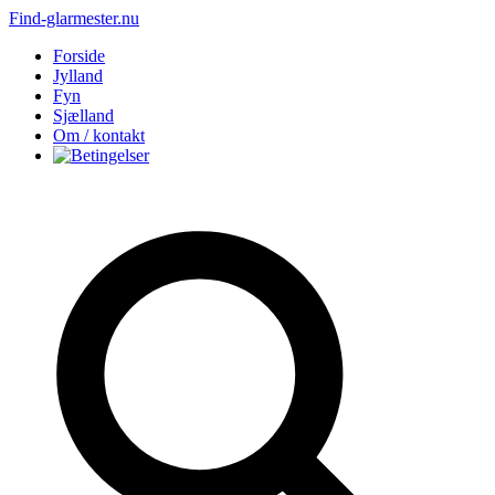
Find-glarmester.nu
Forside
Jylland
Fyn
Sjælland
Om / kontakt