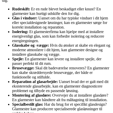
dig:
Rudeskift:
Er en rude blevet beskadiget eller knust? En
glarmester kan hurtigt udskifte den for dig.
Glas i vinduer:
Uanset om du har typiske vinduer i dit hjem
eller specialdesignede løsninger, kan en glarmester sørge for
korrekt installation og reparation.
Isolering:
Et glarmesterfirma kan hjælpe med at installere
energivenligt glas, som kan forbedre isolering og reducere
energiregningen.
Glasskabe og -vægge:
Hvis du ønsker at skabe en elegant og
moderne atmosfære i dit hjem, kan glarmestre designe og
installere glasskabe og vægge.
Spejle:
En glarmester kan levere og installere spejle, der
passer perfekt til dit rum.
Brusevægge:
Skal dit badeværelse renoveres? En glarmester
kan skabe skræddersyede brusevægge, der både er
funktionelle og stilfulde.
Reparation af glasarbejde:
Uanset hvad der er galt med dit
eksisterende glasarbejde, kan en glarmester diagnosticere
problemet og tilbyde en passende løsning.
Montering af glasdøre:
Overvejer du at installere glasdøre?
En glarmester kan håndtere alt fra måltagning til installation.
Specialbestilt glas:
Har du brug for et specifikt glasdesign?
Glarmestre kan producere specialiserede glasløsninger til