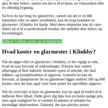
glas til dine behov, uanset om det er til et hjem, en virksomhed eller
en offentlig bygning.
Så hvis du har brug for glasservice, uanset om det er en lille
reparation eller en større installation, kan du trygt kontakte en
glarmester i Klinkby for hjælp. Med deres ekspertise kan du være
sikker på at få et professionelt resultat, der opfylder dine behov og
forventninger.
Indhent 3 tilbud, gratis og uforpligtende
Hvad koster en glarmester i Klinkby?
Når du søger efter en glarmester i Klinkby, er det vigtigt at vide,
hvad du kan forvente af omkostninger. Priserne kan variere
afhængigt af flere faktorer, herunder typen af arbejde, der skal
udføres, og kompleksiteten af opgaven. Generelt set kan du
forvente, at timepriserne for en glarmester ligger mellem 500 og 800
kroner, men der kan også være faste priser for specifikke opgaver.
Når du overvejer at hyre en glarmester, kan du også få fordel af at
indhente flere tilbud. Dette giver dig ikke kun en bedst mulige pris,
men også mulighed for at vurdere kvaliteten af arbejdet fra
forskellige håndværkere. Faktorer, der kan påvirke prisen,