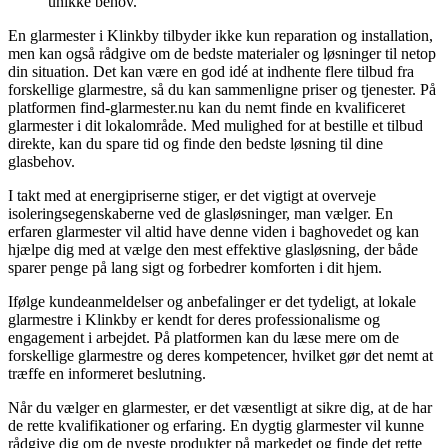
unikke behov.
En glarmester i Klinkby tilbyder ikke kun reparation og installation,
men kan også rådgive om de bedste materialer og løsninger til netop
din situation. Det kan være en god idé at indhente flere tilbud fra
forskellige glarmestre, så du kan sammenligne priser og tjenester. På
platformen find-glarmester.nu kan du nemt finde en kvalificeret
glarmester i dit lokalområde. Med mulighed for at bestille et tilbud
direkte, kan du spare tid og finde den bedste løsning til dine
glasbehov.
I takt med at energipriserne stiger, er det vigtigt at overveje
isoleringsegenskaberne ved de glasløsninger, man vælger. En
erfaren glarmester vil altid have denne viden i baghovedet og kan
hjælpe dig med at vælge den mest effektive glasløsning, der både
sparer penge på lang sigt og forbedrer komforten i dit hjem.
Ifølge kundeanmeldelser og anbefalinger er det tydeligt, at lokale
glarmestre i Klinkby er kendt for deres professionalisme og
engagement i arbejdet. På platformen kan du læse mere om de
forskellige glarmestre og deres kompetencer, hvilket gør det nemt at
træffe en informeret beslutning.
Når du vælger en glarmester, er det væsentligt at sikre dig, at de har
de rette kvalifikationer og erfaring. En dygtig glarmester vil kunne
rådgive dig om de nyeste produkter på markedet og finde det rette