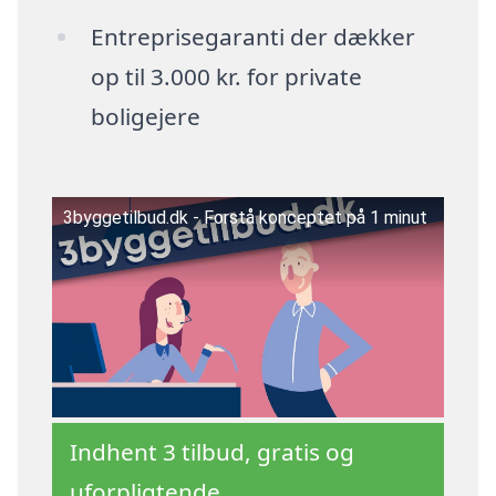
Entreprisegaranti der dækker
op til 3.000 kr. for private
boligejere
3byggetilbud.dk - Forstå konceptet på 1 minut
Indhent 3 tilbud, gratis og
uforpligtende