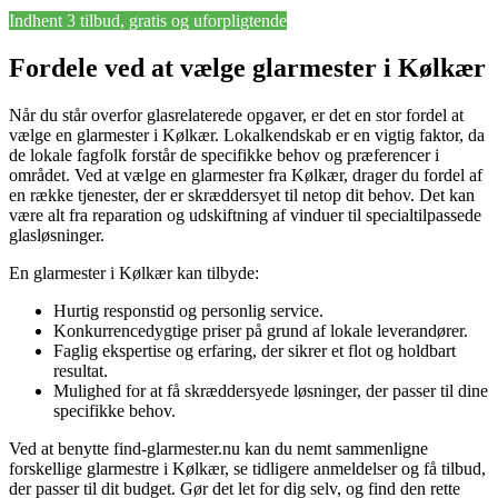
Indhent 3 tilbud, gratis og uforpligtende
Fordele ved at vælge glarmester i Kølkær
Når du står overfor glasrelaterede opgaver, er det en stor fordel at
vælge en glarmester i Kølkær. Lokalkendskab er en vigtig faktor, da
de lokale fagfolk forstår de specifikke behov og præferencer i
området. Ved at vælge en glarmester fra Kølkær, drager du fordel af
en række tjenester, der er skræddersyet til netop dit behov. Det kan
være alt fra reparation og udskiftning af vinduer til specialtilpassede
glasløsninger.
En glarmester i Kølkær kan tilbyde:
Hurtig responstid og personlig service.
Konkurrencedygtige priser på grund af lokale leverandører.
Faglig ekspertise og erfaring, der sikrer et flot og holdbart
resultat.
Mulighed for at få skræddersyede løsninger, der passer til dine
specifikke behov.
Ved at benytte find-glarmester.nu kan du nemt sammenligne
forskellige glarmestre i Kølkær, se tidligere anmeldelser og få tilbud,
der passer til dit budget. Gør det let for dig selv, og find den rette