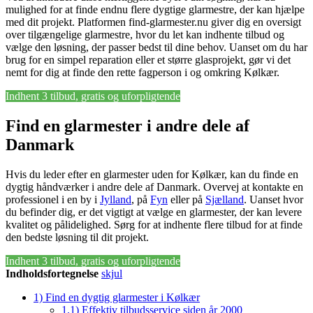
mulighed for at finde endnu flere dygtige glarmestre, der kan hjælpe
med dit projekt. Platformen find-glarmester.nu giver dig en oversigt
over tilgængelige glarmestre, hvor du let kan indhente tilbud og
vælge den løsning, der passer bedst til dine behov. Uanset om du har
brug for en simpel reparation eller et større glasprojekt, gør vi det
nemt for dig at finde den rette fagperson i og omkring Kølkær.
Indhent 3 tilbud, gratis og uforpligtende
Find en glarmester i andre dele af
Danmark
Hvis du leder efter en glarmester uden for Kølkær, kan du finde en
dygtig håndværker i andre dele af Danmark. Overvej at kontakte en
professionel i en by i
Jylland
, på
Fyn
eller på
Sjælland
. Uanset hvor
du befinder dig, er det vigtigt at vælge en glarmester, der kan levere
kvalitet og pålidelighed. Sørg for at indhente flere tilbud for at finde
den bedste løsning til dit projekt.
Indhent 3 tilbud, gratis og uforpligtende
Indholdsfortegnelse
skjul
1)
Find en dygtig glarmester i Kølkær
1.1)
Effektiv tilbudsservice siden år 2000