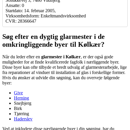
Solsikkevej 3, 7480 Vildbjerg
Ansatte: 0
Startdato: 14. februar 2005,
Virksomhedsform: Enkeltmandsvirksomhed
CVR: 28366647
Søg efter en dygtig glarmester i de
omkringliggende byer til Kølkær?
Når du leder efter en
glarmester i Kølkær
, er der også gode
muligheder for at finde kvalificerede fagfolk i nærliggende byer.
Disse byer kan ofte tilbyde et bredt udvalg af glarmesterarbejde, lige
fra reparationer af vinduer til installation af glas i forskellige former.
Hvis du ønsker at udvide din søgning, kan du overveje følgende
byer:
Give
Herning
Snejbjerg
Birk
Tjørring
Haderslev
Ved at inkludere disse nærliggende byer i din søgning, har du