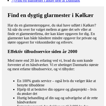
7)
Find en glarmester i andre dele af Danmark
Find en dygtig glarmester i Kølkær
Har du en glarmesteropgave, du skal have udført i Kølkær?
Så står du over for valget mellem at gøre det selv eller at
finde et glarmesterfirma, der kan klare opgaven for dig. En
glarmester kan både håndtere mindre opgaver for private og
større opgaver for virksomheder og erhverv.
Effektiv tilbudsservice siden år 2000
Med mere end 20 års erfaring ved vi, hvad du som kunde
forventer af en håndværker. Vi er ubetinget Danmarks største
og mest erfarne tilbudsservice, og vi tilbyder:
En 100% gratis service – også hvis du vælger ikke at
benytte tilbuddene
Hjælp til at beskrive din opgave og glasprojekt – hvis
du ønsker det
Hurtig behandling af din sag og udvælgelse af de rette
håndværkere