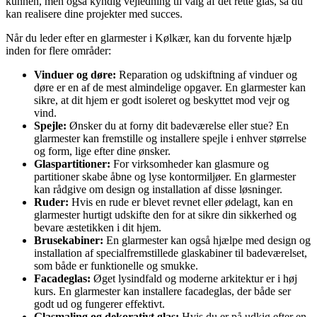
kunnen, men også kyndig vejledning til valg af det rette glas, så du
kan realisere dine projekter med succes.
Når du leder efter en glarmester i Kølkær, kan du forvente hjælp
inden for flere områder:
Vinduer og døre:
Reparation og udskiftning af vinduer og
døre er en af de mest almindelige opgaver. En glarmester kan
sikre, at dit hjem er godt isoleret og beskyttet mod vejr og
vind.
Spejle:
Ønsker du at forny dit badeværelse eller stue? En
glarmester kan fremstille og installere spejle i enhver størrelse
og form, lige efter dine ønsker.
Glaspartitioner:
For virksomheder kan glasmure og
partitioner skabe åbne og lyse kontormiljøer. En glarmester
kan rådgive om design og installation af disse løsninger.
Ruder:
Hvis en rude er blevet revnet eller ødelagt, kan en
glarmester hurtigt udskifte den for at sikre din sikkerhed og
bevare æstetikken i dit hjem.
Brusekabiner:
En glarmester kan også hjælpe med design og
installation af specialfremstillede glaskabiner til badeværelset,
som både er funktionelle og smukke.
Facadeglas:
Øget lysindfald og moderne arkitektur er i høj
kurs. En glarmester kan installere facadeglas, der både ser
godt ud og fungerer effektivt.
Glasmaling og dekorativt glas:
Hvis du er på udkig efter en