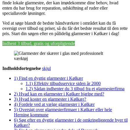
finde lokale glarmestre, der kan imødekomme dine behov, hvad
enten du har brug for reparation, udskiftning af ruder eller
speciallavede løsninger.
Ved at søge blandt de bedste håndværkere i området kan du få
oversigt over tilbud og priser, så du får det bedste resultat til den rette
pris. Start din søgen efter en pålidelig glarmester i Kølkær i dag!
Indhent 3 tilbud, gratis og uforpligtende
Indholdsfortegnelse
skjul
1)
Find en dygtig glarmester i Kølkær
1.1)
Effektiv tilbudsservice siden år 2000
1.2)
Sådan indhenter du 3 tilbud fra et glarmesterfirma
2)
Hvad kan en glarmester i Kølkær hjælpe med?
3)
Hvad koster en glarmester i Kølkær?
4)
Fordele ved at vælge glarmester i Kølkær
5)
Oversigt over glarmesterfirmaer i Kølkær eller hele
Herning kommune
6)
Søg efter en dygtig glarmester i de omkringliggende byer til
Kølkær?