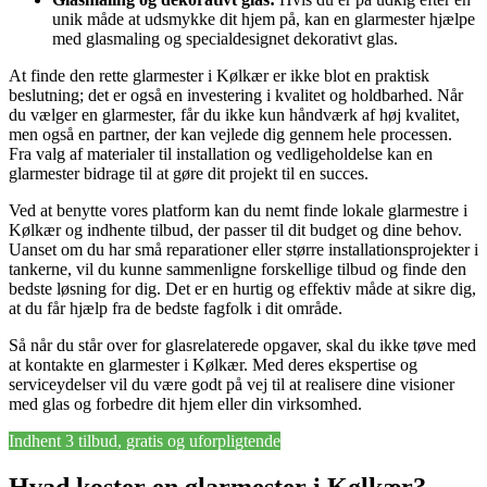
unik måde at udsmykke dit hjem på, kan en glarmester hjælpe
med glasmaling og specialdesignet dekorativt glas.
At finde den rette glarmester i Kølkær er ikke blot en praktisk
beslutning; det er også en investering i kvalitet og holdbarhed. Når
du vælger en glarmester, får du ikke kun håndværk af høj kvalitet,
men også en partner, der kan vejlede dig gennem hele processen.
Fra valg af materialer til installation og vedligeholdelse kan en
glarmester bidrage til at gøre dit projekt til en succes.
Ved at benytte vores platform kan du nemt finde lokale glarmestre i
Kølkær og indhente tilbud, der passer til dit budget og dine behov.
Uanset om du har små reparationer eller større installationsprojekter i
tankerne, vil du kunne sammenligne forskellige tilbud og finde den
bedste løsning for dig. Det er en hurtig og effektiv måde at sikre dig,
at du får hjælp fra de bedste fagfolk i dit område.
Så når du står over for glasrelaterede opgaver, skal du ikke tøve med
at kontakte en glarmester i Kølkær. Med deres ekspertise og
serviceydelser vil du være godt på vej til at realisere dine visioner
med glas og forbedre dit hjem eller din virksomhed.
Indhent 3 tilbud, gratis og uforpligtende