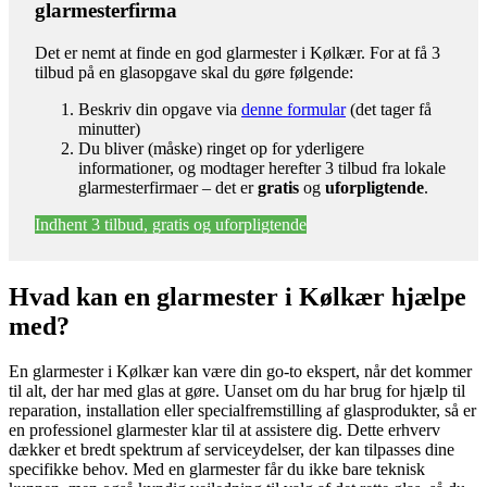
glarmesterfirma
Det er nemt at finde en god glarmester i Kølkær. For at få 3
tilbud på en glasopgave skal du gøre følgende:
Beskriv din opgave via
denne formular
(det tager få
minutter)
Du bliver (måske) ringet op for yderligere
informationer, og modtager herefter 3 tilbud fra lokale
glarmesterfirmaer – det er
gratis
og
uforpligtende
.
Indhent 3 tilbud, gratis og uforpligtende
Hvad kan en glarmester i Kølkær hjælpe
med?
En glarmester i Kølkær kan være din go-to ekspert, når det kommer
til alt, der har med glas at gøre. Uanset om du har brug for hjælp til
reparation, installation eller specialfremstilling af glasprodukter, så er
en professionel glarmester klar til at assistere dig. Dette erhverv
dækker et bredt spektrum af serviceydelser, der kan tilpasses dine
specifikke behov. Med en glarmester får du ikke bare teknisk