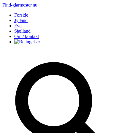
Find-glarmester.nu
Forside
Jylland
Fyn
Sjælland
Om / kontakt