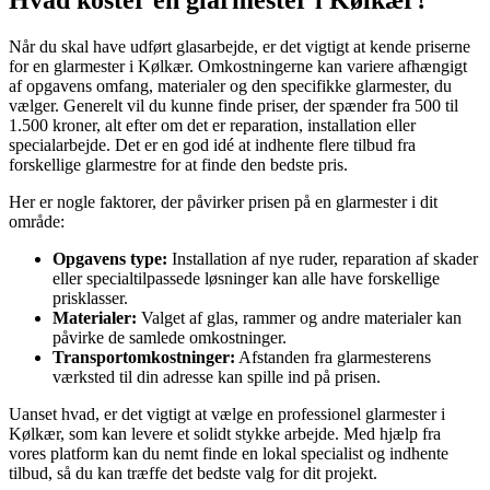
Hvad koster en glarmester i Kølkær?
Når du skal have udført glasarbejde, er det vigtigt at kende priserne
for en glarmester i Kølkær. Omkostningerne kan variere afhængigt
af opgavens omfang, materialer og den specifikke glarmester, du
vælger. Generelt vil du kunne finde priser, der spænder fra 500 til
1.500 kroner, alt efter om det er reparation, installation eller
specialarbejde. Det er en god idé at indhente flere tilbud fra
forskellige glarmestre for at finde den bedste pris.
Her er nogle faktorer, der påvirker prisen på en glarmester i dit
område:
Opgavens type:
Installation af nye ruder, reparation af skader
eller specialtilpassede løsninger kan alle have forskellige
prisklasser.
Materialer:
Valget af glas, rammer og andre materialer kan
påvirke de samlede omkostninger.
Transportomkostninger:
Afstanden fra glarmesterens
værksted til din adresse kan spille ind på prisen.
Uanset hvad, er det vigtigt at vælge en professionel glarmester i
Kølkær, som kan levere et solidt stykke arbejde. Med hjælp fra
vores platform kan du nemt finde en lokal specialist og indhente
tilbud, så du kan træffe det bedste valg for dit projekt.