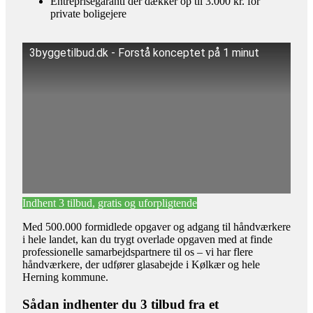
Entreprisegaranti der dækker op til 3.000 kr. for
private boligejere
3byggetilbud.dk - Forstå konceptet på 1 minut
Indhent 3 tilbud, gratis og uforpligtende
Med 500.000 formidlede opgaver og adgang til håndværkere
i hele landet, kan du trygt overlade opgaven med at finde
professionelle samarbejdspartnere til os – vi har flere
håndværkere, der udfører glasabejde i Kølkær og hele
Herning kommune.
Sådan indhenter du 3 tilbud fra et