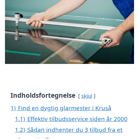
Indholdsfortegnelse
skjul
1)
Find en dygtig glarmester i Kruså
1.1)
Effektiv tilbudsservice siden år 2000
1.2)
Sådan indhenter du 3 tilbud fra et