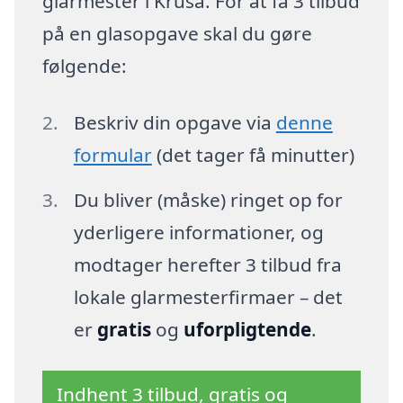
glarmester i Kruså. For at få 3 tilbud
på en glasopgave skal du gøre
følgende:
Beskriv din opgave via
denne
formular
(det tager få minutter)
Du bliver (måske) ringet op for
yderligere informationer, og
modtager herefter 3 tilbud fra
lokale glarmesterfirmaer – det
er
gratis
og
uforpligtende
.
Indhent 3 tilbud, gratis og