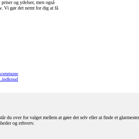
i priser og ydelser, men også
. Vi gør det nemt for dig at få
n kommune
l Lindknud
r du over for valget mellem at gøre det selv eller at finde et glarmest
mheder og erhverv.