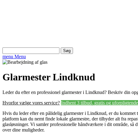
Søg
efter:
menu
Menu
Glarmester Lindknud
Leder du efter en professionel glarmester i Lindknud? Beskriv din opga
Hvorfor vælge vores service?
Indhent 3 tilbud, gratis og uforpligtende
Hvis du leder efter en pålidelig glarmester i Lindknud, er du kommet ti
platform kan du nemt finde lokale glarmestre, der tilbyder alt fra repa
glasløsninger. Vi samler professionelle håndværkere i dit område, så d
over dine muligheder.