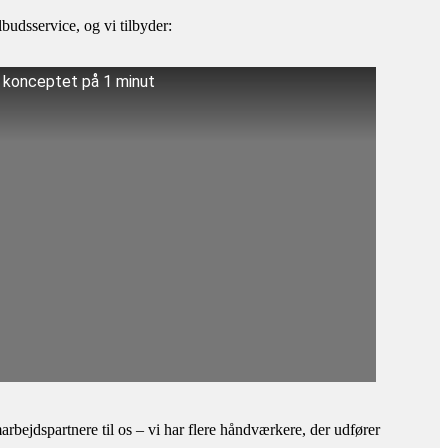
budsservice, og vi tilbyder:
å konceptet på 1 minut
bejdspartnere til os – vi har flere håndværkere, der udfører