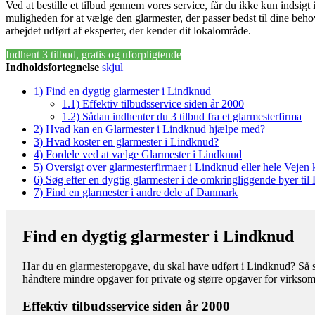
Ved at bestille et tilbud gennem vores service, får du ikke kun indsigt 
muligheden for at vælge den glarmester, der passer bedst til dine behov
arbejdet udført af eksperter, der kender dit lokalområde.
Indhent 3 tilbud, gratis og uforpligtende
Indholdsfortegnelse
skjul
1)
Find en dygtig glarmester i Lindknud
1.1)
Effektiv tilbudsservice siden år 2000
1.2)
Sådan indhenter du 3 tilbud fra et glarmesterfirma
2)
Hvad kan en Glarmester i Lindknud hjælpe med?
3)
Hvad koster en glarmester i Lindknud?
4)
Fordele ved at vælge Glarmester i Lindknud
5)
Oversigt over glarmesterfirmaer i Lindknud eller hele Veje
6)
Søg efter en dygtig glarmester i de omkringliggende byer ti
7)
Find en glarmester i andre dele af Danmark
Find en dygtig glarmester i Lindknud
Har du en glarmesteropgave, du skal have udført i Lindknud? Så stå
håndtere mindre opgaver for private og større opgaver for virkso
Effektiv tilbudsservice siden år 2000