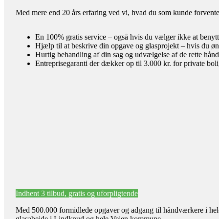
Med mere end 20 års erfaring ved vi, hvad du som kunde forventer 
En 100% gratis service – også hvis du vælger ikke at benyt
Hjælp til at beskrive din opgave og glasprojekt – hvis du øn
Hurtig behandling af din sag og udvælgelse af de rette hån
Entreprisegaranti der dækker op til 3.000 kr. for private bol
Indhent 3 tilbud, gratis og uforpligtende
Med 500.000 formidlede opgaver og adgang til håndværkere i hele l
glasabejde i Lindknud og hele Vejen kommune.