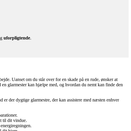
g
uforpligtende
.
arbejde. Uanset om du står over for en skade på en rude, ønsker at
 hvad en glarmester kan hjælpe med, og hvordan du nemt kan finde den
knud er der dygtige glarmestre, der kan assistere med næsten enhver
arationer.
til dit vindue.
 energiregningen.
l dit hjem.