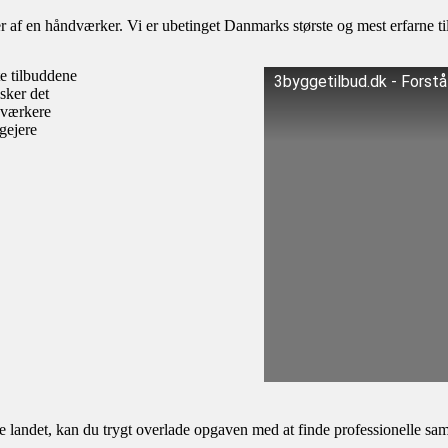
af en håndværker. Vi er ubetinget Danmarks største og mest erfarne til
te tilbuddene
3byggetilbud.dk - Forst
sker det
dværkere
igejere
andet, kan du trygt overlade opgaven med at finde professionelle samar