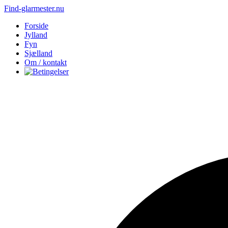
Find-glarmester.nu
Forside
Jylland
Fyn
Sjælland
Om / kontakt