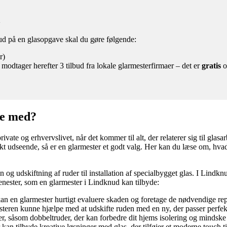
a
bud på en glasopgave skal du gøre følgende:
r)
 modtager herefter 3 tilbud fra lokale glarmesterfirmaer – det er
gratis
o
pe med?
ate og erhvervslivet, når det kommer til alt, der relaterer sig til glas
t friskt udseende, så er en glarmester et godt valg. Her kan du læse om,
on og udskiftning af ruder til installation af specialbygget glas. I Lind
enester, som en glarmester i Lindknud kan tilbyde:
 kan en glarmester hurtigt evaluere skaden og foretage de nødvendige rep
esteren kunne hjælpe med at udskifte ruden med en ny, der passer perfekt 
r, såsom dobbeltruder, der kan forbedre dit hjems isolering og mindske
kan tilbyde kreative løsninger med glas, der tilføjer et moderne touch ti