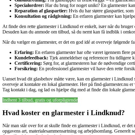
Specialordrer:
Har du brug for noget unikt? En glarmester kan of
Reparation af glaspartier:
Hvis du har større glaspartier, som
Konsultation og rådgivning:
En erfaren glarmester kan hjælpe 
At finde den rette glarmester i Lindknud er enkelt, især når du bruger
Desuden kan du anmode om tilbud, så du nemt kan få indblik i omkostni
Når du vælger en glarmester, er det en god idé at overveje følgende fa
Erfaring:
En erfaren glarmester har ofte været igennem flere pr
Kundefeedback:
Tjek anmeldelser og referencer fra tidligere k
Certificering:
Sørg for, at glarmesteren har de nødvendige certif
Forsikring:
En professionel glarmester vil have den rette forsi
Uanset hvad dit glasbehov måtte være, kan en glarmester i Lindknud sik
overveje at kontakte en lokal glarmester. Her på find-glarmester.nu er v
Tag kontakt i dag, og lad os hjælpe dig med at finde din lokale glarm
Indhent 3 tilbud, gratis og uforpligtende
Hvad koster en glarmester i Lindknud?
Når man står over for at skulle finde en glarmester i Lindknud, er det
opgavens art, materialesammensætning og arbejdsomfang. Generelt set 