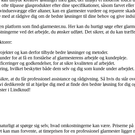
te tilpasse glasprodukter efter dine specifikationer, såsom farvet eller
 vinduesvægge eller altaner, kan en glarmester vurdere og reparere skade
med at rådgive dig om de bedste løsninger til dine behov og give indsi
 en platform som find-glarmester.nu. Her kan du hurtigt søge efter glarm
ngerne ved det arbejde, du ønsker udført. Det sikrer, at du kan træffe e
ktorer:
ojekter og kan derfor tilbyde bedre løsninger og metoder.
under for at få en forståelse af glarmesterens arbejde og kundepleje.
iceringer og godkendelser, for at sikre kvaliteten af arbejdet.
kring, hvilket beskytter både dem selv og dig som kunde under arbejdet.
re, at du får professionel assistance og rådgivning. Så hvis du står over
i dedikerede til at hjælpe dig med at finde den bedste løsning for dig og
ester i Lindknud!
 naturligt at spørge sig selv, hvad omkostningerne kan være. Priserne på 
kan man forvente, at timeprisen for en professionel glarmester ligger 