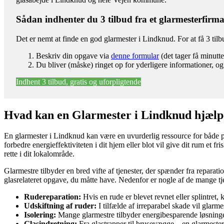
Sådan indhenter du 3 tilbud fra et glarmesterfirm
Det er nemt at finde en god glarmester i Lindknud. For at få 3 til
Beskriv din opgave via
denne formular
(det tager få minutte
Du bliver (måske) ringet op for yderligere informationer, og
Indhent 3 tilbud, gratis og uforpligtende
Hvad kan en Glarmester i Lindknud hjæl
En glarmester i Lindknud kan være en uvurderlig ressource for både priv
forbedre energieffektiviteten i dit hjem eller blot vil give dit rum e
rette i dit lokalområde.
Glarmestre tilbyder en bred vifte af tjenester, der spænder fra reparati
glasrelateret opgave, du måtte have. Nedenfor er nogle af de mange tj
Rudereparation:
Hvis en rude er blevet revnet eller splintret,
Udskiftning af ruder:
I tilfælde af irreparabel skade vil glarm
Isolering:
Mange glarmestre tilbyder energibesparende løsninge
Glasindretning:
Fra glastrapper til brusevægge – en glarmester 