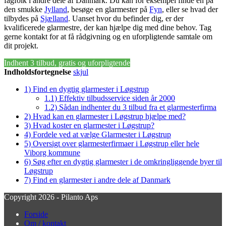
fagfolk i andre dele af Danmark. Du kan for eksempel finde en på
den smukke
Jylland
, besøge en glarmester på
Fyn
, eller se hvad der
tilbydes på
Sjælland
. Uanset hvor du befinder dig, er der
kvalificerede glarmestre, der kan hjælpe dig med dine behov. Tag
gerne kontakt for at få rådgivning og en uforpligtende samtale om
dit projekt.
Indhent 3 tilbud, gratis og uforpligtende
Indholdsfortegnelse
skjul
1)
Find en dygtig glarmester i Løgstrup
1.1)
Effektiv tilbudsservice siden år 2000
1.2)
Sådan indhenter du 3 tilbud fra et glarmesterfirma
2)
Hvad kan en glarmester i Løgstrup hjælpe med?
3)
Hvad koster en glarmester i Løgstrup?
4)
Fordele ved at vælge Glarmester i Løgstrup
5)
Oversigt over glarmesterfirmaer i Løgstrup eller hele
Viborg kommune
6)
Søg efter en dygtig glarmester i de omkringliggende byer til
Løgstrup
7)
Find en glarmester i andre dele af Danmark
Copyright 2026 - Pilanto Aps
Forside
Om / kontakt