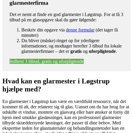
glarmesterfirma
Det er nemt at finde en god glarmester i Løgstrup. For at få 3
tilbud på en glasopgave skal du gøre følgende:
Beskriv din opgave via
denne formular
(det tager få
minutter)
Du bliver (måske) ringet op for yderligere
informationer, og modtager herefter 3 tilbud fra lokale
glarmesterfirmaer – det er
gratis
og
uforpligtende
.
Indhent 3 tilbud, gratis og uforpligtende
Hvad kan en glarmester i Løgstrup
hjælpe med?
En glarmester i Løgstrup kan være en værdifuld ressource, når det
kommer til alt, der relaterer sig til glas. Uanset om du har brug for at
udskifte et vindue, montere en glasvæg eller bare ønsker at forny dit
hjem med smukke glasløsninger, kan en professionel glarmester
tilbyde skræddersyede løsninger, der passer til dine behov. Med
ekspertise inden for glasmaterialer og behandlingsmetoder kan en