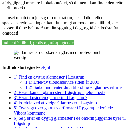
af dygtige glarmestre i lokalområdet, så du nemt kan finde den rette
til dit projekt.
Uanset om det drejer sig om reparation, installation eller
specialiserede løsninger, kan du hurtigt anmode om et tilbud, der
passer til dine behov. Start din søgning i dag, og få det bedste fra
området!
Indhent 3 tilbud, gratis og uforpligtende
Indholdsfortegnelse
skjul
1)
Find en dygtig glarmester i Løgstrup
1.1)
Effektiv tilbudsservice siden år 2000
1.2)
Sådan indhenter du 3 tilbud fra et glarmesterfirma
2)
Hvad kan en glarmester i Løgstrup hjælpe med?
3)
Hvad koster en glarmester i Løgstrup?
4)
Fordele ved at vælge Glarmester i Løgstrup
5)
Oversigt over glarmesterfirmaer i Løgstrup eller hele
Viborg kommune
6)
Søg efter en dygtig glarmester i de omkringliggende byer til
Løgstrup