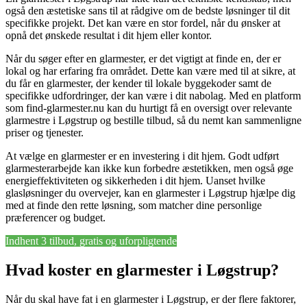
også den æstetiske sans til at rådgive om de bedste løsninger til dit
specifikke projekt. Det kan være en stor fordel, når du ønsker at
opnå det ønskede resultat i dit hjem eller kontor.
Når du søger efter en glarmester, er det vigtigt at finde en, der er
lokal og har erfaring fra området. Dette kan være med til at sikre, at
du får en glarmester, der kender til lokale byggekoder samt de
specifikke udfordringer, der kan være i dit nabolag. Med en platform
som find-glarmester.nu kan du hurtigt få en oversigt over relevante
glarmestre i Løgstrup og bestille tilbud, så du nemt kan sammenligne
priser og tjenester.
At vælge en glarmester er en investering i dit hjem. Godt udført
glarmesterarbejde kan ikke kun forbedre æstetikken, men også øge
energieffektiviteten og sikkerheden i dit hjem. Uanset hvilke
glasløsninger du overvejer, kan en glarmester i Løgstrup hjælpe dig
med at finde den rette løsning, som matcher dine personlige
præferencer og budget.
Indhent 3 tilbud, gratis og uforpligtende
Hvad koster en glarmester i Løgstrup?
Når du skal have fat i en glarmester i Løgstrup, er der flere faktorer,