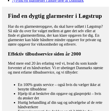
7)
Find en glarmester i andre dele af Danmark
Find en dygtig glarmester i Løgstrup
Har du en glarmesteropgave, du skal have udført i Løgstrup?
Så står du over for valget mellem at gøre det selv eller at
finde et glarmesterfirma, der kan klare opgaven for dig. En
glarmester kan både håndtere mindre opgaver for private og
større opgaver for virksomheder og erhverv.
Effektiv tilbudsservice siden år 2000
Med mere end 20 års erfaring ved vi, hvad du som kunde
forventer af en håndværker. Vi er ubetinget Danmarks største
og mest erfarne tilbudsservice, og vi tilbyder:
En 100% gratis service – også hvis du vælger ikke at
benytte tilbuddene
Hjælp til at beskrive din opgave og glasprojekt – hvis
du ønsker det
Hurtig behandling af din sag og udvælgelse af de rette
håndværkere