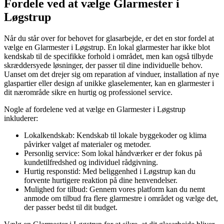
Fordele ved at vælge Glarmester i
Løgstrup
Når du står over for behovet for glasarbejde, er det en stor fordel at
vælge en Glarmester i Løgstrup. En lokal glarmester har ikke blot
kendskab til de specifikke forhold i området, men kan også tilbyde
skræddersyede løsninger, der passer til dine individuelle behov.
Uanset om det drejer sig om reparation af vinduer, installation af nye
glaspartier eller design af unikke glaselementer, kan en glarmester i
dit nærområde sikre en hurtig og professionel service.
Nogle af fordelene ved at vælge en Glarmester i Løgstrup
inkluderer:
Lokalkendskab: Kendskab til lokale byggekoder og klima
påvirker valget af materialer og metoder.
Personlig service: Som lokal håndværker er der fokus på
kundetilfredshed og individuel rådgivning.
Hurtig responstid: Med beliggenhed i Løgstrup kan du
forvente hurtigere reaktion på dine henvendelser.
Mulighed for tilbud: Gennem vores platform kan du nemt
anmode om tilbud fra flere glarmestre i området og vælge det,
der passer bedst til dit budget.