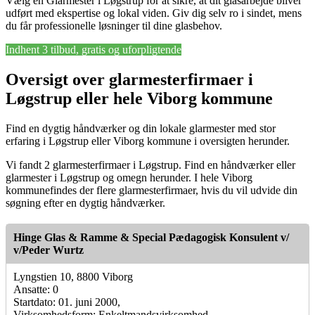
Vælg en Glarmester i Løgstrup for at sikre, at dit glasarbejde bliver
udført med ekspertise og lokal viden. Giv dig selv ro i sindet, mens
du får professionelle løsninger til dine glasbehov.
Indhent 3 tilbud, gratis og uforpligtende
Oversigt over glarmesterfirmaer i
Løgstrup eller hele Viborg kommune
Find en dygtig håndværker og din lokale glarmester med stor
erfaring i Løgstrup eller Viborg kommune i oversigten herunder.
Vi fandt 2 glarmesterfirmaer i Løgstrup. Find en håndværker eller
glarmester i Løgstrup og omegn herunder. I hele Viborg
kommunefindes der flere glarmesterfirmaer, hvis du vil udvide din
søgning efter en dygtig håndværker.
Hinge Glas & Ramme & Special Pædagogisk Konsulent v/
v/Peder Wurtz
Lyngstien 10, 8800 Viborg
Ansatte: 0
Startdato: 01. juni 2000,
Virksomhedsform: Enkeltmandsvirksomhed