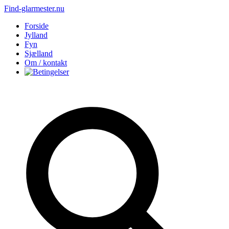
Find-glarmester.nu
Forside
Jylland
Fyn
Sjælland
Om / kontakt