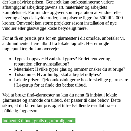
der kan påvirke prisen. Generelt kan omkostningerne variere
afhængigt af arbejdsopgavens art, materialer og arbejdets
kompleksitet. For mindre opgaver som reparation af vinduer eller
levering af specialsydde ruder, kan priserne ligge fra 500 til 2.000
kroner. Omvendt kan større projekter såsom installation af nye
vinduer eller glasvægge koste betydeligt mere.
For at få en præcis pris for en glarmester i dit område, anbefaler vi,
at du indhenter flere tilbud fra lokale fagfolk. Her er nogle
nøglepunkter, du kan overveje:
Type af opgave: Hvad skal gøres? Er det renovering,
reparation eller nyinstallation?
Materialer: Hvilke typer glas og rammer ønsker du at bruge?
Tidsramme: Hvor hurtigt skal arbejdet udføres?
Lokale priser: Tjek omkostningerne hos forskellige glarmestre
i Løgstrup for at finde det bedste tilbud.
Ved at bruge find-glarmester.nu kan du nemt få indsigt i lokale
glarmestre og anmode om tilbud, der passer til dine behov. Dette
sikrer, at du får en fair pris og et tilfredsstillende resultat fra en
pålidelig fagperson.
Indhent 3 tilbud, gratis og uforpligtende