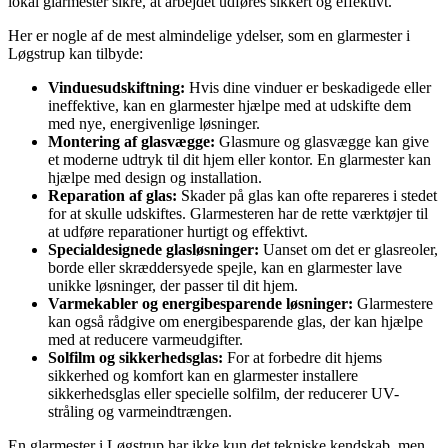
lokal glarmester sikre, at arbejdet udføres sikkert og effektivt.
Her er nogle af de mest almindelige ydelser, som en glarmester i
Løgstrup kan tilbyde:
Vinduesudskiftning:
Hvis dine vinduer er beskadigede eller
ineffektive, kan en glarmester hjælpe med at udskifte dem
med nye, energivenlige løsninger.
Montering af glasvægge:
Glasmure og glasvægge kan give
et moderne udtryk til dit hjem eller kontor. En glarmester kan
hjælpe med design og installation.
Reparation af glas:
Skader på glas kan ofte repareres i stedet
for at skulle udskiftes. Glarmesteren har de rette værktøjer til
at udføre reparationer hurtigt og effektivt.
Specialdesignede glasløsninger:
Uanset om det er glasreoler,
borde eller skræddersyede spejle, kan en glarmester lave
unikke løsninger, der passer til dit hjem.
Varmekabler og energibesparende løsninger:
Glarmestere
kan også rådgive om energibesparende glas, der kan hjælpe
med at reducere varmeudgifter.
Solfilm og sikkerhedsglas:
For at forbedre dit hjems
sikkerhed og komfort kan en glarmester installere
sikkerhedsglas eller specielle solfilm, der reducerer UV-
stråling og varmeindtrængen.
En glarmester i Løgstrup har ikke kun det tekniske kendskab, men