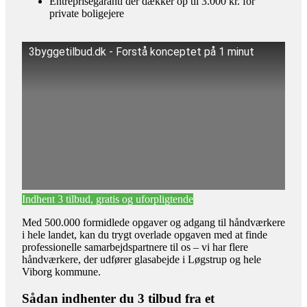
Entreprisegaranti der dækker op til 3.000 kr. for
private boligejere
3byggetilbud.dk - Forstå konceptet på 1 minut
Indhent 3 tilbud, gratis og uforpligtende
Med 500.000 formidlede opgaver og adgang til håndværkere
i hele landet, kan du trygt overlade opgaven med at finde
professionelle samarbejdspartnere til os – vi har flere
håndværkere, der udfører glasabejde i Løgstrup og hele
Viborg kommune.
Sådan indhenter du 3 tilbud fra et