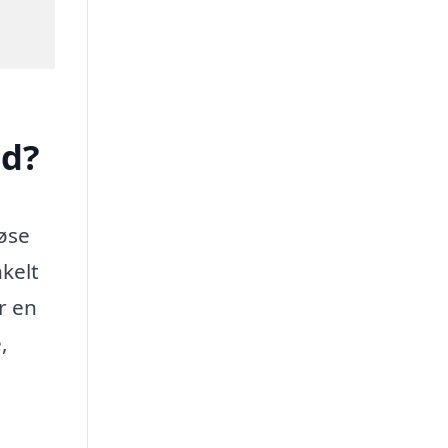
ed?
øse
nkelt
r en
,