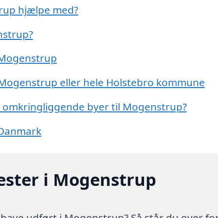
trup hjælpe med?
nstrup?
i Mogenstrup
i Mogenstrup eller hele Holstebro kommune
de omkringliggende byer til Mogenstrup?
f Danmark
ester i Mogenstrup
have udført i Mogenstrup? Så står du over fo