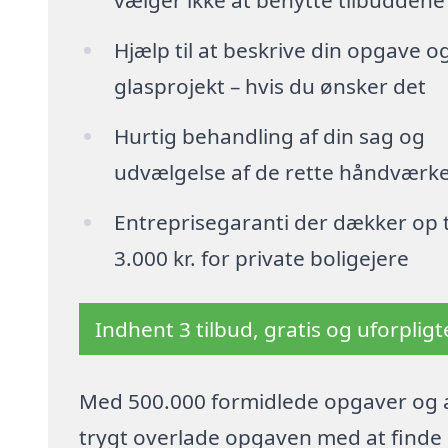
vælger ikke at benytte tilbuddene
Hjælp til at beskrive din opgave o
glasprojekt – hvis du ønsker det
Hurtig behandling af din sag og
udvælgelse af de rette håndværk
Entreprisegaranti der dækker op t
3.000 kr. for private boligejere
Indhent 3 tilbud, gratis og uforplig
Med 500.000 formidlede opgaver og a
trygt overlade opgaven med at finde p