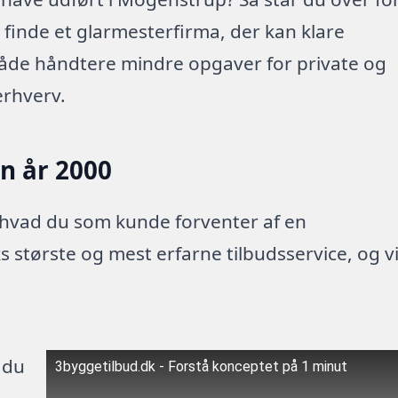
t finde et glarmesterfirma, der kan klare
både håndtere mindre opgaver for private og
erhverv.
en år 2000
 hvad du som kunde forventer af en
 største og mest erfarne tilbudsservice, og v
 du
3byggetilbud.dk - Forstå konceptet på 1 minut