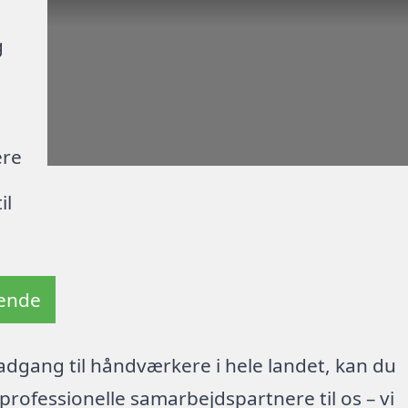
g
ere
il
tende
dgang til håndværkere i hele landet, kan du
rofessionelle samarbejdspartnere til os – vi