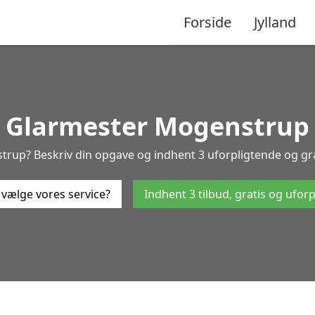
Forside
Jylland
Glarmester Mogenstrup
rup? Beskriv din opgave og indhent 3 uforpligtende og grati
 vælge vores service?
Indhent 3 tilbud, gratis og ufor