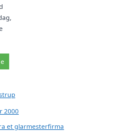
nd
dag,
e
de
strup
år 2000
ra et glarmesterfirma