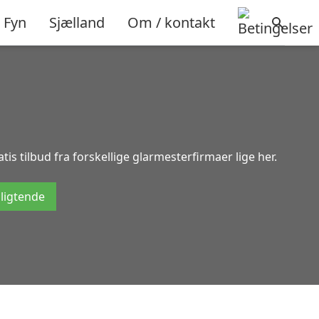
Fyn
Sjælland
Om / kontakt
s tilbud fra forskellige glarmesterfirmaer lige her.
pligtende