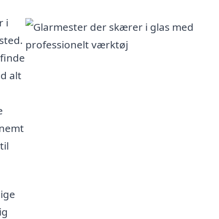
 i
sted.
 finde
d alt
e
u nemt
il
lige
ig