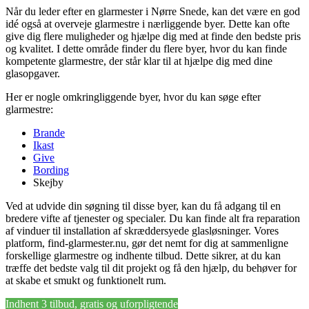
Når du leder efter en glarmester i Nørre Snede, kan det være en god
idé også at overveje glarmestre i nærliggende byer. Dette kan ofte
give dig flere muligheder og hjælpe dig med at finde den bedste pris
og kvalitet. I dette område finder du flere byer, hvor du kan finde
kompetente glarmestre, der står klar til at hjælpe dig med dine
glasopgaver.
Her er nogle omkringliggende byer, hvor du kan søge efter
glarmestre:
Brande
Ikast
Give
Bording
Skejby
Ved at udvide din søgning til disse byer, kan du få adgang til en
bredere vifte af tjenester og specialer. Du kan finde alt fra reparation
af vinduer til installation af skræddersyede glasløsninger. Vores
platform, find-glarmester.nu, gør det nemt for dig at sammenligne
forskellige glarmestre og indhente tilbud. Dette sikrer, at du kan
træffe det bedste valg til dit projekt og få den hjælp, du behøver for
at skabe et smukt og funktionelt rum.
Indhent 3 tilbud, gratis og uforpligtende