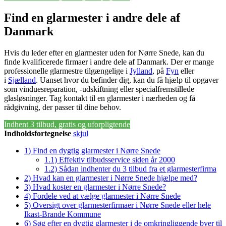
Find en glarmester i andre dele af
Danmark
Hvis du leder efter en glarmester uden for Nørre Snede, kan du
finde kvalificerede firmaer i andre dele af Danmark. Der er mange
professionelle glarmestre tilgængelige i
Jylland
, på
Fyn
eller
i
Sjælland
. Uanset hvor du befinder dig, kan du få hjælp til opgaver
som vinduesreparation, -udskiftning eller specialfremstillede
glasløsninger. Tag kontakt til en glarmester i nærheden og få
rådgivning, der passer til dine behov.
Indhent 3 tilbud, gratis og uforpligtende
Indholdsfortegnelse
skjul
1)
Find en dygtig glarmester i Nørre Snede
1.1)
Effektiv tilbudsservice siden år 2000
1.2)
Sådan indhenter du 3 tilbud fra et glarmesterfirma
2)
Hvad kan en glarmester i Nørre Snede hjælpe med?
3)
Hvad koster en glarmester i Nørre Snede?
4)
Fordele ved at vælge glarmester i Nørre Snede
5)
Oversigt over glarmesterfirmaer i Nørre Snede eller hele
Ikast-Brande Kommune
6)
Søg efter en dygtig glarmester i de omkringliggende byer til