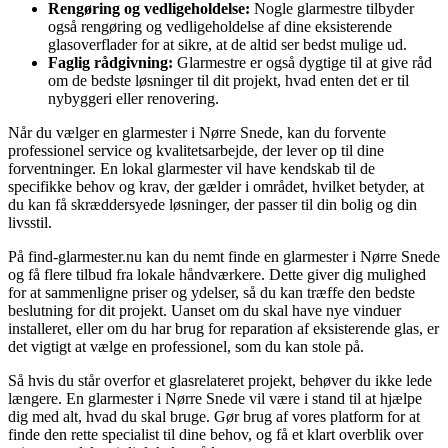
Rengøring og vedligeholdelse:
Nogle glarmestre tilbyder
også rengøring og vedligeholdelse af dine eksisterende
glasoverflader for at sikre, at de altid ser bedst mulige ud.
Faglig rådgivning:
Glarmestre er også dygtige til at give råd
om de bedste løsninger til dit projekt, hvad enten det er til
nybyggeri eller renovering.
Når du vælger en glarmester i Nørre Snede, kan du forvente
professionel service og kvalitetsarbejde, der lever op til dine
forventninger. En lokal glarmester vil have kendskab til de
specifikke behov og krav, der gælder i området, hvilket betyder, at
du kan få skræddersyede løsninger, der passer til din bolig og din
livsstil.
På find-glarmester.nu kan du nemt finde en glarmester i Nørre Snede
og få flere tilbud fra lokale håndværkere. Dette giver dig mulighed
for at sammenligne priser og ydelser, så du kan træffe den bedste
beslutning for dit projekt. Uanset om du skal have nye vinduer
installeret, eller om du har brug for reparation af eksisterende glas, er
det vigtigt at vælge en professionel, som du kan stole på.
Så hvis du står overfor et glasrelateret projekt, behøver du ikke lede
længere. En glarmester i Nørre Snede vil være i stand til at hjælpe
dig med alt, hvad du skal bruge. Gør brug af vores platform for at
finde den rette specialist til dine behov, og få et klart overblik over