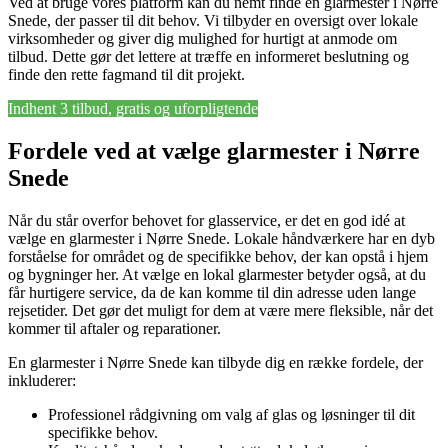
Ved at bruge vores platform kan du nemt finde en glarmester i Nørre
Snede, der passer til dit behov. Vi tilbyder en oversigt over lokale
virksomheder og giver dig mulighed for hurtigt at anmode om
tilbud. Dette gør det lettere at træffe en informeret beslutning og
finde den rette fagmand til dit projekt.
Indhent 3 tilbud, gratis og uforpligtende
Fordele ved at vælge glarmester i Nørre
Snede
Når du står overfor behovet for glasservice, er det en god idé at
vælge en glarmester i Nørre Snede. Lokale håndværkere har en dyb
forståelse for området og de specifikke behov, der kan opstå i hjem
og bygninger her. At vælge en lokal glarmester betyder også, at du
får hurtigere service, da de kan komme til din adresse uden lange
rejsetider. Det gør det muligt for dem at være mere fleksible, når det
kommer til aftaler og reparationer.
En glarmester i Nørre Snede kan tilbyde dig en række fordele, der
inkluderer:
Professionel rådgivning om valg af glas og løsninger til dit
specifikke behov.