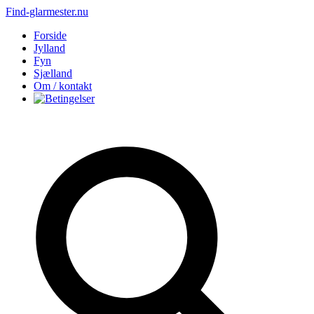
Find-glarmester.nu
Forside
Jylland
Fyn
Sjælland
Om / kontakt