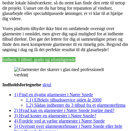
bedste lokale håndværkere, så du nemt kan finde den rette til netop
dit projekt. Uanset om du har brug for reparation af vinduer,
glasarbejde eller specialtilpassede løsninger, er vi klar til at hjælpe
dig videre.
Vores platform tilbyder ikke blot en omfattende oversigt over
glarmestre i området, men giver dig også mulighed for at indhente
tilbud direkte. Det gør det lettere for dig at sammenligne priser og
finde den mest kompetente glarmester til en rimelig pris. Begynd din
søgning i dag og få det perfekte resultat til dit glasarbejde!
Indhent 3 tilbud, gratis og uforpligtende
Indholdsfortegnelse
skjul
1)
Find en dygtig glarmester i Nørre Snede
1.1)
Effektiv tilbudsservice siden år 2000
1.2)
Sådan indhenter du 3 tilbud fra et glarmesterfirma
2)
Hvad kan en glarmester i Nørre Snede hjælpe med?
3)
Hvad koster en glarmester i Nørre Snede?
4)
Fordele ved at vælge glarmester i Nørre Snede
5)
Oversigt over glarmesterfirmaer i Nørre Snede eller hele