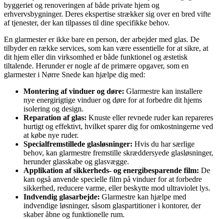
byggeriet og renoveringen af både private hjem og
erhvervsbygninger. Deres ekspertise strækker sig over en bred vifte
af tjenester, der kan tilpasses til dine specifikke behov.
En glarmester er ikke bare en person, der arbejder med glas. De
tilbyder en række services, som kan være essentielle for at sikre, at
dit hjem eller din virksomhed er både funktionel og æstetisk
tiltalende. Herunder er nogle af de primære opgaver, som en
glarmester i Nørre Snede kan hjælpe dig med:
Montering af vinduer og døre:
Glarmestre kan installere
nye energirigtige vinduer og døre for at forbedre dit hjems
isolering og design.
Reparation af glas:
Knuste eller revnede ruder kan repareres
hurtigt og effektivt, hvilket sparer dig for omkostningerne ved
at købe nye ruder.
Specialfremstillede glasløsninger:
Hvis du har særlige
behov, kan glarmestre fremstille skræddersyede glasløsninger,
herunder glasskabe og glasvægge.
Applikation af sikkerheds- og energibesparende film:
De
kan også anvende specielle film på vinduer for at forbedre
sikkerhed, reducere varme, eller beskytte mod ultraviolet lys.
Indvendig glasarbejde:
Glarmestre kan hjælpe med
indvendige løsninger, såsom glaspartitioner i kontorer, der
skaber åbne og funktionelle rum.