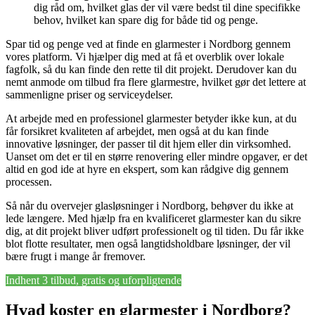
dig råd om, hvilket glas der vil være bedst til dine specifikke
behov, hvilket kan spare dig for både tid og penge.
Spar tid og penge ved at finde en glarmester i Nordborg gennem
vores platform. Vi hjælper dig med at få et overblik over lokale
fagfolk, så du kan finde den rette til dit projekt. Derudover kan du
nemt anmode om tilbud fra flere glarmestre, hvilket gør det lettere at
sammenligne priser og serviceydelser.
At arbejde med en professionel glarmester betyder ikke kun, at du
får forsikret kvaliteten af arbejdet, men også at du kan finde
innovative løsninger, der passer til dit hjem eller din virksomhed.
Uanset om det er til en større renovering eller mindre opgaver, er det
altid en god ide at hyre en ekspert, som kan rådgive dig gennem
processen.
Så når du overvejer glasløsninger i Nordborg, behøver du ikke at
lede længere. Med hjælp fra en kvalificeret glarmester kan du sikre
dig, at dit projekt bliver udført professionelt og til tiden. Du får ikke
blot flotte resultater, men også langtidsholdbare løsninger, der vil
bære frugt i mange år fremover.
Indhent 3 tilbud, gratis og uforpligtende
Hvad koster en glarmester i Nordborg?