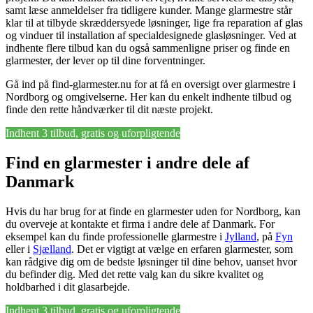
samt læse anmeldelser fra tidligere kunder. Mange glarmestre står
klar til at tilbyde skræddersyede løsninger, lige fra reparation af glas
og vinduer til installation af specialdesignede glasløsninger. Ved at
indhente flere tilbud kan du også sammenligne priser og finde en
glarmester, der lever op til dine forventninger.
Gå ind på find-glarmester.nu for at få en oversigt over glarmestre i
Nordborg og omgivelserne. Her kan du enkelt indhente tilbud og
finde den rette håndværker til dit næste projekt.
Indhent 3 tilbud, gratis og uforpligtende
Find en glarmester i andre dele af
Danmark
Hvis du har brug for at finde en glarmester uden for Nordborg, kan
du overveje at kontakte et firma i andre dele af Danmark. For
eksempel kan du finde professionelle glarmestre i
Jylland
, på
Fyn
eller i
Sjælland
. Det er vigtigt at vælge en erfaren glarmester, som
kan rådgive dig om de bedste løsninger til dine behov, uanset hvor
du befinder dig. Med det rette valg kan du sikre kvalitet og
holdbarhed i dit glasarbejde.
Indhent 3 tilbud, gratis og uforpligtende