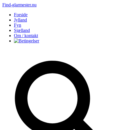
Find-glarmester.nu
Forside
Jylland
Fyn
Sjælland
Om / kontakt