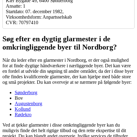
Kær Bygade 49, 6400 Sønderborg
Ansatte: 1
Startdato: 07. december 1982,
Virksomhedsform: Anpartsselskab
CVR: 70797410
Søg efter en dygtig glarmester i de
omkringliggende byer til Nordborg?
Når du leder efter en glarmester i Nordborg, er der også mulighed
for at finde dygtige håndværkere i nærliggende byer. Det kan være
en fordel at udvide din søgning til andre områder, da der i disse byer
ofte findes kvalificerede glarmestre, der kan hjælpe med både store
og små projekter. Du kan overveje at se nærmere på følgende byer:
Sønderborg
Bov
Augustenborg
Kollund
Rødekro
Ved at tjekke glarmestre i disse omkringliggende byer kan du
muligvis finde det helt rigtige tilbud og den rette ekspertise til dit
projekt. Du kan blandt andet overveje, hvilke services de tilbyder,