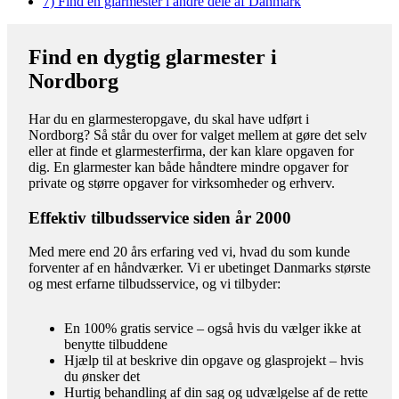
7)
Find en glarmester i andre dele af Danmark
Find en dygtig glarmester i
Nordborg
Har du en glarmesteropgave, du skal have udført i
Nordborg? Så står du over for valget mellem at gøre det selv
eller at finde et glarmesterfirma, der kan klare opgaven for
dig. En glarmester kan både håndtere mindre opgaver for
private og større opgaver for virksomheder og erhverv.
Effektiv tilbudsservice siden år 2000
Med mere end 20 års erfaring ved vi, hvad du som kunde
forventer af en håndværker. Vi er ubetinget Danmarks største
og mest erfarne tilbudsservice, og vi tilbyder:
En 100% gratis service – også hvis du vælger ikke at
benytte tilbuddene
Hjælp til at beskrive din opgave og glasprojekt – hvis
du ønsker det
Hurtig behandling af din sag og udvælgelse af de rette