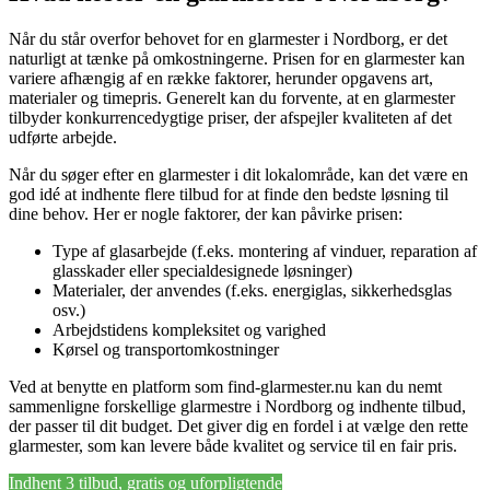
Når du står overfor behovet for en glarmester i Nordborg, er det
naturligt at tænke på omkostningerne. Prisen for en glarmester kan
variere afhængig af en række faktorer, herunder opgavens art,
materialer og timepris. Generelt kan du forvente, at en glarmester
tilbyder konkurrencedygtige priser, der afspejler kvaliteten af det
udførte arbejde.
Når du søger efter en glarmester i dit lokalområde, kan det være en
god idé at indhente flere tilbud for at finde den bedste løsning til
dine behov. Her er nogle faktorer, der kan påvirke prisen:
Type af glasarbejde (f.eks. montering af vinduer, reparation af
glasskader eller specialdesignede løsninger)
Materialer, der anvendes (f.eks. energiglas, sikkerhedsglas
osv.)
Arbejdstidens kompleksitet og varighed
Kørsel og transportomkostninger
Ved at benytte en platform som find-glarmester.nu kan du nemt
sammenligne forskellige glarmestre i Nordborg og indhente tilbud,
der passer til dit budget. Det giver dig en fordel i at vælge den rette
glarmester, som kan levere både kvalitet og service til en fair pris.
Indhent 3 tilbud, gratis og uforpligtende