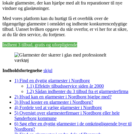
lokale glarmestre, der kan hjælpe med alt fra reparationer til nye
vinduer og glasløsninger.
Med vores platform kan du hurtigt få et overblik over de
tilgængelige glarmestre i området og indhente konkurrencedygtige
tilbud. Uanset hvilken opgave du står overfor, er vi her for at sikre,
at du får den service, du fortjener.
Indhent 3 tilbud, gratis og uforpligtende
Indholdsfortegnelse
skjul
1)
Find en dygtig glarmester i Nordborg
1.1)
Effektiv tilbudsservice siden år 2000
1.2)
Sådan indhenter du 3 tilbud fra et glarmesterfirma
2)
Hvad kan en glarmester i Nordborg hjælpe med?
3)
Hvad koster en glarmester i Nordborg?
4)
Fordele ved at vælge glarmester i Nordborg
5)
Oversigt over glarmesterfirmaer i Nordborg eller hele
Sønderborg kommune
6)
Søg efter en dygtig glarmester i de omkringliggende byer til
Nordborg?