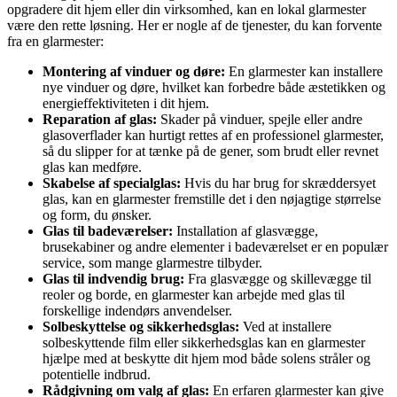
opgradere dit hjem eller din virksomhed, kan en lokal glarmester
være den rette løsning. Her er nogle af de tjenester, du kan forvente
fra en glarmester:
Montering af vinduer og døre:
En glarmester kan installere
nye vinduer og døre, hvilket kan forbedre både æstetikken og
energieffektiviteten i dit hjem.
Reparation af glas:
Skader på vinduer, spejle eller andre
glasoverflader kan hurtigt rettes af en professionel glarmester,
så du slipper for at tænke på de gener, som brudt eller revnet
glas kan medføre.
Skabelse af specialglas:
Hvis du har brug for skræddersyet
glas, kan en glarmester fremstille det i den nøjagtige størrelse
og form, du ønsker.
Glas til badeværelser:
Installation af glasvægge,
brusekabiner og andre elementer i badeværelset er en populær
service, som mange glarmestre tilbyder.
Glas til indvendig brug:
Fra glasvægge og skillevægge til
reoler og borde, en glarmester kan arbejde med glas til
forskellige indendørs anvendelser.
Solbeskyttelse og sikkerhedsglas:
Ved at installere
solbeskyttende film eller sikkerhedsglas kan en glarmester
hjælpe med at beskytte dit hjem mod både solens stråler og
potentielle indbrud.
Rådgivning om valg af glas:
En erfaren glarmester kan give