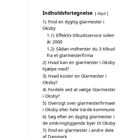
Indholdsfortegnelse
skjul
1)
Find en dygtig glarmester i
Oksby
1.1)
Effektiv tilbudsservice siden
år 2000
1.2)
Sådan indhenter du 3 tilbud
fra et glarmesterfirma
2)
Hvad kan en glarmester i Oksby
hjælpe med?
3)
Hvad koster en Glarmester i
Oksby?
4)
Fordele ved at vælge Glarmester
i Oksby?
5)
Oversigt over glarmesterfirmaer
i Oksby eller hele Varde kommune
6)
Søg efter en dygtig glarmester i
de omkringliggende byer til Oksby
7)
Find en glarmester i andre dele
af Danmark