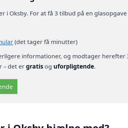
r i Oksby. For at få 3 tilbud på en glasopgave
mular
(det tager få minutter)
derligere informationer, og modtager herefter 
r – det er
gratis
og
uforpligtende
.
tende
r i Oksby hjælpe med?