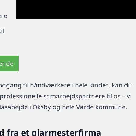
ere
il
tende
dgang til håndværkere i hele landet, kan du
rofessionelle samarbejdspartnere til os – vi
glasabejde i Oksby og hele Varde kommune.
d fra et glarmesterfirma