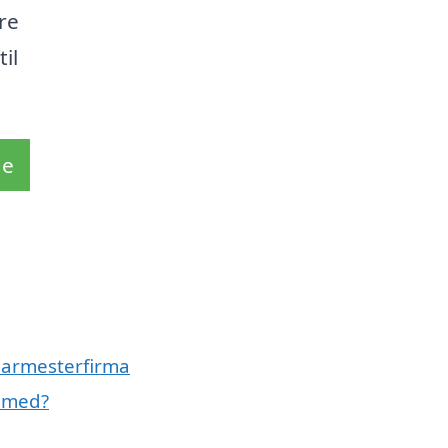
re
til
de
glarmesterfirma
e med?