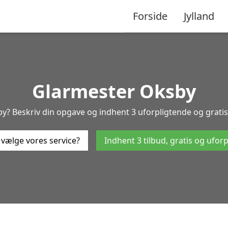
Forside
Jylland
Glarmester Oksby
y? Beskriv din opgave og indhent 3 uforpligtende og gratis t
 vælge vores service?
Indhent 3 tilbud, gratis og ufor