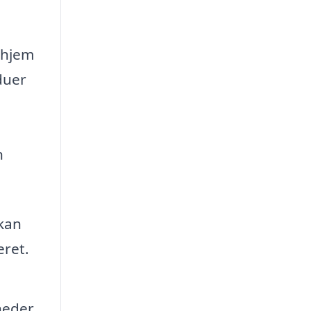
 hjem
duer
n
 kan
eret.
heder