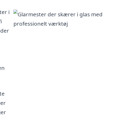
er i
i
 der
en
te
ser
jer