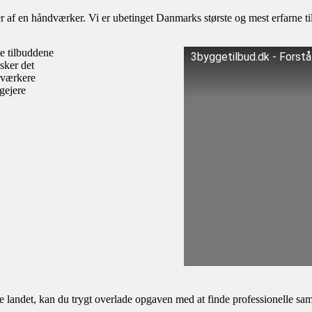
af en håndværker. Vi er ubetinget Danmarks største og mest erfarne til
te tilbuddene
3byggetilbud.dk - Forst
sker det
dværkere
igejere
andet, kan du trygt overlade opgaven med at finde professionelle samar