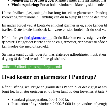
Montering af brusevægge:
Mange vælger at få installeret glas
Vinduespolering:
For at holde vinduerne klare og skinnende ti
Uanset hvilken glasløsning du har brug for, vil en glarmester i Pandrup 
korrekt og professionelt. Samtidig kan du få hjælp til at finde den rette 
En anden fordel ved at kontakte en lokal glarmester er, at de kender ti
træffer. Dette lokale kendskab kan være en stor fordel, når du skal væl
Når du bruger
find-glarmester.nu
, får du ikke kun en oversigt over d
tjenester. Det gør det lettere at finde en glarmester, der passer til båd
kan hjælpe dig med dit projekt.
Så næste gang du står over for glasrelaterede udfordringer, husk at en g
dag, og få det bedste ud af dine glasbehov!
Indhent 3 tilbud, gratis og uforpligtende
Hvad koster en glarmester i Pandrup?
Når du står og skal bruge en glarmester i Pandrup, er det vigtigt at h
brug for, hvor stor opgaven er, og hvor lang tid den forventes at tage
Standard glasreparation: 500-1.500 kr.
Installation af nye vinduer: 2.000-5.000 kr. pr. vindue, afhængig