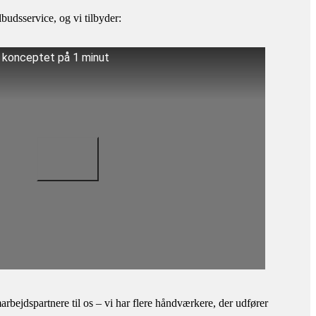
budsservice, og vi tilbyder:
å konceptet på 1 minut
bejdspartnere til os – vi har flere håndværkere, der udfører