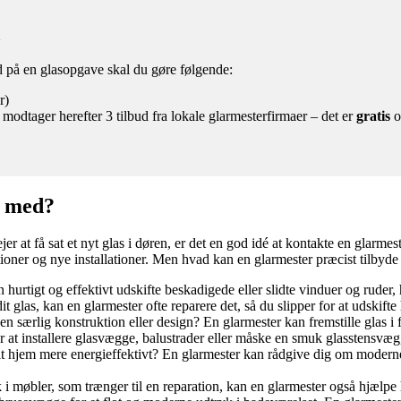
a
ud på en glasopgave skal du gøre følgende:
r)
 modtager herefter 3 tilbud fra lokale glarmesterfirmaer – det er
gratis
o
e med?
ejer at få sat et nyt glas i døren, er det en god idé at kontakte en glar
oner og nye installationer. Men hvad kan en glarmester præcist tilbyde 
urtigt og effektivt udskifte beskadigede eller slidte vinduer og ruder, hv
t glas, kan en glarmester ofte reparere det, så du slipper for at udskifte
n særlig konstruktion eller design? En glarmester kan fremstille glas i fo
at installere glasvægge, balustrader eller måske en smuk glasstensvæg,
t hjem mere energieffektivt? En glarmester kan rådgive dig om moderne
 møbler, som trænger til en reparation, kan en glarmester også hjælpe 