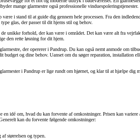
brusevægge for et flot og moderne udtryk i badeværelset. En glarmester k
lbyder mange glarmestre også professionelle vinduespoleringstjenester.
være i stand til at guide dig gennem hele processen. Fra den indledende r
type glas, der passer til dit hjems stil og behov.
l de unikke forhold, der kan være i området. Det kan være alt fra vejrfa
ge den rette løsning for dit hjem.
e glarmestre, der opererer i Pandrup. Du kan også nemt anmode om tilbud
e dit budget og dine behov. Uanset om du søger reparation, installation ell
larmester i Pandrup er lige rundt om hjørnet, og klar til at hjælpe dig med
ave en idé om, hvad du kan forvente af omkostninger. Prisen kan variere 
. Generelt kan du forvente følgende omkostninger:
 af størrelsen og typen.