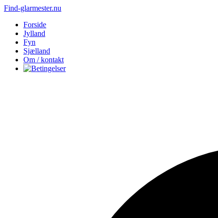
Find-glarmester.nu
Forside
Jylland
Fyn
Sjælland
Om / kontakt