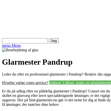
Søg
efter:
menu
Menu
Glarmester Pandrup
Leder du efter en professionel glarmester i Pandrup? Beskriv din opgave
Hvorfor vælge vores service?
Indhent 3 tilbud, gratis og uforpligtende
Er du på udkig efter en pålidelig glarmester i Pandrup? Uanset om du 
skiftet en glasvæg eller lavet specialdesignede løsninger, er det vigtigt
opgaven. Her på find-glarmester.nu gør vi det nemt for dig at finde dy
få løsninger, der matcher dine behov.