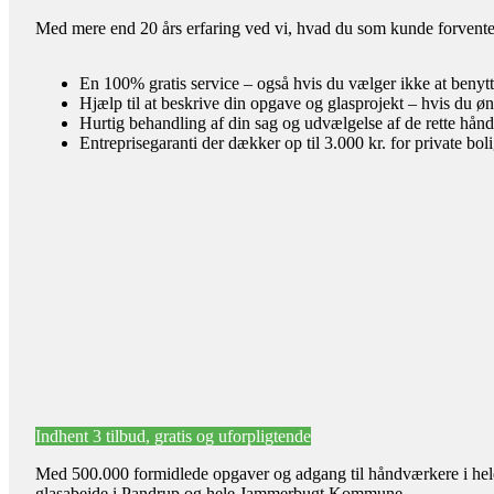
Med mere end 20 års erfaring ved vi, hvad du som kunde forventer 
En 100% gratis service – også hvis du vælger ikke at benyt
Hjælp til at beskrive din opgave og glasprojekt – hvis du øn
Hurtig behandling af din sag og udvælgelse af de rette hån
Entreprisegaranti der dækker op til 3.000 kr. for private bol
Indhent 3 tilbud, gratis og uforpligtende
Med 500.000 formidlede opgaver og adgang til håndværkere i hele l
glasabejde i Pandrup og hele Jammerbugt Kommune.