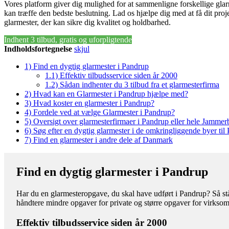
Vores platform giver dig mulighed for at sammenligne forskellige glar
kan træffe den bedste beslutning. Lad os hjælpe dig med at få dit proj
glarmester, der kan sikre dig kvalitet og holdbarhed.
Indhent 3 tilbud, gratis og uforpligtende
Indholdsfortegnelse
skjul
1)
Find en dygtig glarmester i Pandrup
1.1)
Effektiv tilbudsservice siden år 2000
1.2)
Sådan indhenter du 3 tilbud fra et glarmesterfirma
2)
Hvad kan en Glarmester i Pandrup hjælpe med?
3)
Hvad koster en glarmester i Pandrup?
4)
Fordele ved at vælge Glarmester i Pandrup?
5)
Oversigt over glarmesterfirmaer i Pandrup eller hele Jam
6)
Søg efter en dygtig glarmester i de omkringliggende byer til
7)
Find en glarmester i andre dele af Danmark
Find en dygtig glarmester i Pandrup
Har du en glarmesteropgave, du skal have udført i Pandrup? Så står
håndtere mindre opgaver for private og større opgaver for virkso
Effektiv tilbudsservice siden år 2000