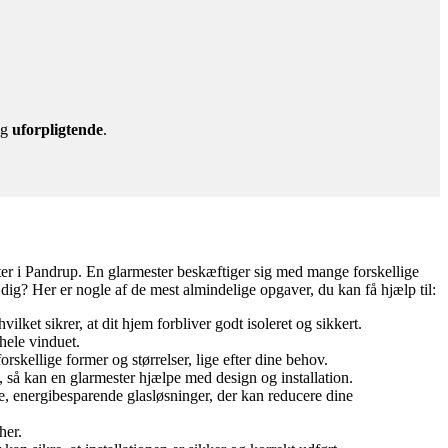
g
uforpligtende
.
mester i Pandrup. En glarmester beskæftiger sig med mange forskellige
dig? Her er nogle af de mest almindelige opgaver, du kan få hjælp til:
ilket sikrer, at dit hjem forbliver godt isoleret og sikkert.
 hele vinduet.
rskellige former og størrelser, lige efter dine behov.
 så kan en glarmester hjælpe med design og installation.
, energibesparende glasløsninger, der kan reducere dine
her.