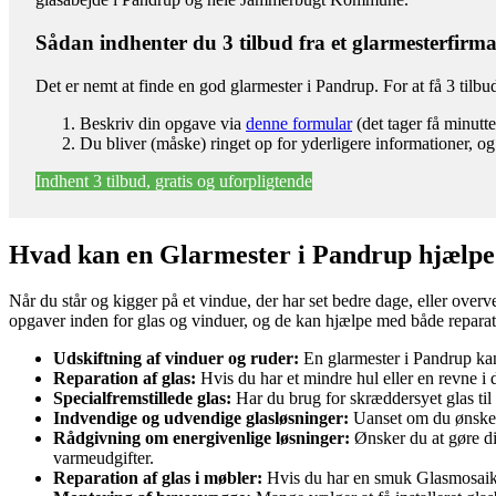
Sådan indhenter du 3 tilbud fra et glarmesterfirm
Det er nemt at finde en god glarmester i Pandrup. For at få 3 tilb
Beskriv din opgave via
denne formular
(det tager få minutte
Du bliver (måske) ringet op for yderligere informationer, og
Indhent 3 tilbud, gratis og uforpligtende
Hvad kan en Glarmester i Pandrup hjælp
Når du står og kigger på et vindue, der har set bedre dage, eller overv
opgaver inden for glas og vinduer, og de kan hjælpe med både reparati
Udskiftning af vinduer og ruder:
En glarmester i Pandrup kan h
Reparation af glas:
Hvis du har et mindre hul eller en revne i di
Specialfremstillede glas:
Har du brug for skræddersyet glas til e
Indvendige og udvendige glasløsninger:
Uanset om du ønsker 
Rådgivning om energivenlige løsninger:
Ønsker du at gøre di
varmeudgifter.
Reparation af glas i møbler:
Hvis du har en smuk Glasmosaik i