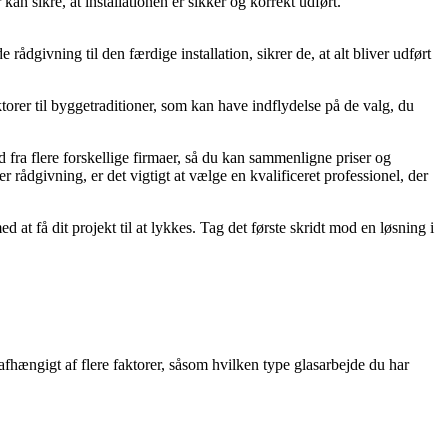
an sikre, at installationen er sikker og korrekt udført.
ådgivning til den færdige installation, sikrer de, at alt bliver udført
ktorer til byggetraditioner, som kan have indflydelse på de valg, du
 fra flere forskellige firmaer, så du kan sammenligne priser og
er rådgivning, er det vigtigt at vælge en kvalificeret professionel, der
 at få dit projekt til at lykkes. Tag det første skridt mod en løsning i
afhængigt af flere faktorer, såsom hvilken type glasarbejde du har