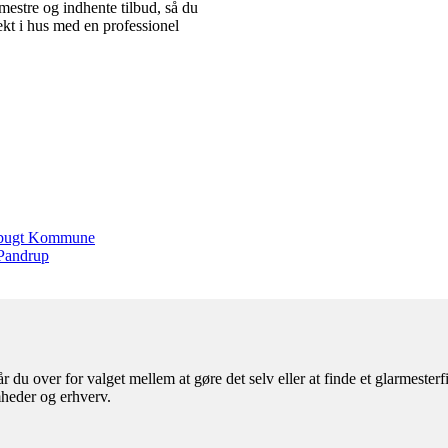
mestre og indhente tilbud, så du
ekt i hus med en professionel
merbugt Kommune
 Pandrup
 du over for valget mellem at gøre det selv eller at finde et glarmester
mheder og erhverv.