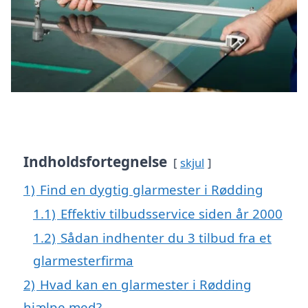
Indholdsfortegnelse
skjul
1)
Find en dygtig glarmester i Rødding
1.1)
Effektiv tilbudsservice siden år 2000
1.2)
Sådan indhenter du 3 tilbud fra et
glarmesterfirma
2)
Hvad kan en glarmester i Rødding
hjælpe med?