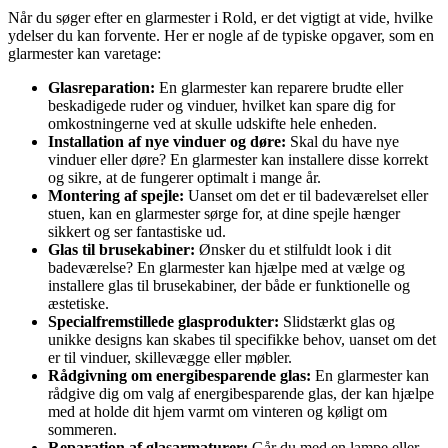
Når du søger efter en glarmester i Rold, er det vigtigt at vide, hvilke
ydelser du kan forvente. Her er nogle af de typiske opgaver, som en
glarmester kan varetage:
Glasreparation:
En glarmester kan reparere brudte eller
beskadigede ruder og vinduer, hvilket kan spare dig for
omkostningerne ved at skulle udskifte hele enheden.
Installation af nye vinduer og døre:
Skal du have nye
vinduer eller døre? En glarmester kan installere disse korrekt
og sikre, at de fungerer optimalt i mange år.
Montering af spejle:
Uanset om det er til badeværelset eller
stuen, kan en glarmester sørge for, at dine spejle hænger
sikkert og ser fantastiske ud.
Glas til brusekabiner:
Ønsker du et stilfuldt look i dit
badeværelse? En glarmester kan hjælpe med at vælge og
installere glas til brusekabiner, der både er funktionelle og
æstetiske.
Specialfremstillede glasprodukter:
Slidstærkt glas og
unikke designs kan skabes til specifikke behov, uanset om det
er til vinduer, skillevægge eller møbler.
Rådgivning om energibesparende glas:
En glarmester kan
rådgive dig om valg af energibesparende glas, der kan hjælpe
med at holde dit hjem varmt om vinteren og køligt om
sommeren.
Reparation af glasarmaturer:
Går du med en lampe eller