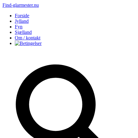
Find-glarmester.nu
Forside
Jylland
Fyn
Sjælland
Om / kontakt