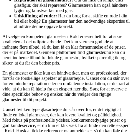
glasfigur, der skal repareres? Glarmesteren kan også håndtere
lygter og kunstværker med glas.
Udskiftning af ruder:
Har du brug for at skifte en rude i din
bil eller bolig? En glarmester har den nødvendige ekspertise til
at udføre denne opgave korrekt.
At vælge en kompetent glarmester i Rold er essentielt for at sikre
kvaliteten af det udførte arbejde. Det kan være en god idé at
indhente flere tilbud, så du kan få en klar fornemmelse af de priser,
der er på markedet. Gennem platformen find-glarmester.nu kan du
nemt indhente tilbud fra lokale glarmestre, hvilket sparer dig tid og
sikrer, at du får den bedste pris.
En glarmester er ikke kun en håndværker, men en professionel, der
forstår de forskellige aspekter af glasarbejde. Uanset om du står over
for en mindre reparation eller en omfattende installation, er det rart at
vide, at du kan få hjælp fra en ekspert nær dig. Sørg for at overveje
dine specifikke behov og ønsker, når du vælger den rigtige
glarmester til dit projekt.
Uanset hvilken type glasarbejde du står over for, er det vigtigt at
finde en lokal glarmester, der kan levere kvalitet og pålidelighed.
Med fokus på professionelle ydelser, konkurrencedygtige priser og
god kundeservice, er du kun et klik væk fra at finde den rette ekspert
i Rold. Husk at tjekke referencer og anmeldelser, så du kan føle dig