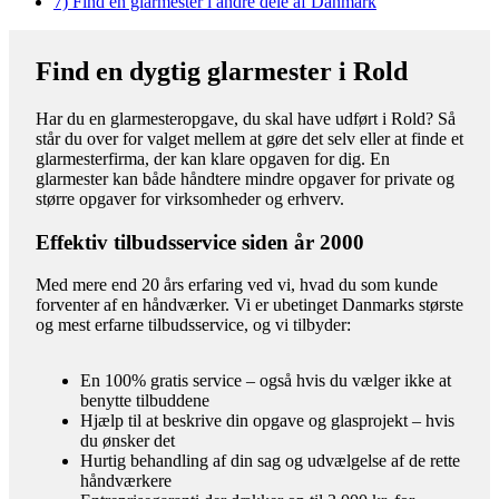
7)
Find en glarmester i andre dele af Danmark
Find en dygtig glarmester i Rold
Har du en glarmesteropgave, du skal have udført i Rold? Så
står du over for valget mellem at gøre det selv eller at finde et
glarmesterfirma, der kan klare opgaven for dig. En
glarmester kan både håndtere mindre opgaver for private og
større opgaver for virksomheder og erhverv.
Effektiv tilbudsservice siden år 2000
Med mere end 20 års erfaring ved vi, hvad du som kunde
forventer af en håndværker. Vi er ubetinget Danmarks største
og mest erfarne tilbudsservice, og vi tilbyder:
En 100% gratis service – også hvis du vælger ikke at
benytte tilbuddene
Hjælp til at beskrive din opgave og glasprojekt – hvis
du ønsker det
Hurtig behandling af din sag og udvælgelse af de rette
håndværkere