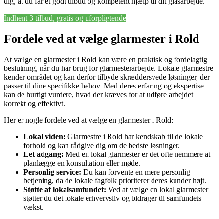
dig, at du får et godt tilbud og kompetent hjælp til dit glasarbejde.
Indhent 3 tilbud, gratis og uforpligtende
Fordele ved at vælge glarmester i Rold
At vælge en glarmester i Rold kan være en praktisk og fordelagtig
beslutning, når du har brug for glarmesterarbejde. Lokale glarmestre
kender området og kan derfor tilbyde skræddersyede løsninger, der
passer til dine specifikke behov. Med deres erfaring og ekspertise
kan de hurtigt vurdere, hvad der kræves for at udføre arbejdet
korrekt og effektivt.
Her er nogle fordele ved at vælge en glarmester i Rold:
Lokal viden:
Glarmestre i Rold har kendskab til de lokale
forhold og kan rådgive dig om de bedste løsninger.
Let adgang:
Med en lokal glarmester er det ofte nemmere at
planlægge en konsultation eller møde.
Personlig service:
Du kan forvente en mere personlig
betjening, da de lokale fagfolk prioriterer deres kunder højt.
Støtte af lokalsamfundet:
Ved at vælge en lokal glarmester
støtter du det lokale erhvervsliv og bidrager til samfundets
vækst.