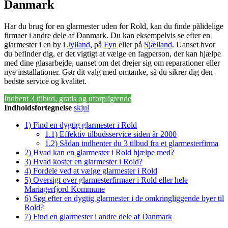
Danmark
Har du brug for en glarmester uden for Rold, kan du finde pålidelige
firmaer i andre dele af Danmark. Du kan eksempelvis se efter en
glarmester i en by i
Jylland
, på
Fyn
eller på
Sjælland
. Uanset hvor
du befinder dig, er det vigtigt at vælge en fagperson, der kan hjælpe
med dine glasarbejde, uanset om det drejer sig om reparationer eller
nye installationer. Gør dit valg med omtanke, så du sikrer dig den
bedste service og kvalitet.
Indhent 3 tilbud, gratis og uforpligtende
Indholdsfortegnelse
skjul
1)
Find en dygtig glarmester i Rold
1.1)
Effektiv tilbudsservice siden år 2000
1.2)
Sådan indhenter du 3 tilbud fra et glarmesterfirma
2)
Hvad kan en glarmester i Rold hjælpe med?
3)
Hvad koster en glarmester i Rold?
4)
Fordele ved at vælge glarmester i Rold
5)
Oversigt over glarmesterfirmaer i Rold eller hele
Mariagerfjord Kommune
6)
Søg efter en dygtig glarmester i de omkringliggende byer til
Rold?
7)
Find en glarmester i andre dele af Danmark