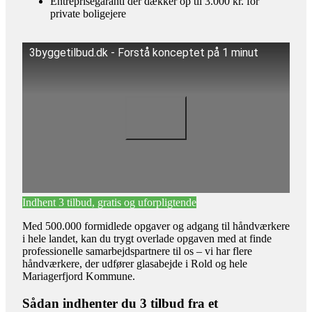
Entreprisegaranti der dækker op til 3.000 kr. for
private boligejere
3byggetilbud.dk - Forstå konceptet på 1 minut
Indhent 3 tilbud, gratis og uforpligtende
Med 500.000 formidlede opgaver og adgang til håndværkere
i hele landet, kan du trygt overlade opgaven med at finde
professionelle samarbejdspartnere til os – vi har flere
håndværkere, der udfører glasabejde i Rold og hele
Mariagerfjord Kommune.
Sådan indhenter du 3 tilbud fra et