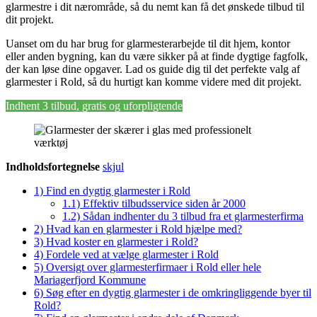
glarmestre i dit nærområde, så du nemt kan få det ønskede tilbud til
dit projekt.
Uanset om du har brug for glarmesterarbejde til dit hjem, kontor
eller anden bygning, kan du være sikker på at finde dygtige fagfolk,
der kan løse dine opgaver. Lad os guide dig til det perfekte valg af
glarmester i Rold, så du hurtigt kan komme videre med dit projekt.
Indhent 3 tilbud, gratis og uforpligtende
Indholdsfortegnelse
skjul
1)
Find en dygtig glarmester i Rold
1.1)
Effektiv tilbudsservice siden år 2000
1.2)
Sådan indhenter du 3 tilbud fra et glarmesterfirma
2)
Hvad kan en glarmester i Rold hjælpe med?
3)
Hvad koster en glarmester i Rold?
4)
Fordele ved at vælge glarmester i Rold
5)
Oversigt over glarmesterfirmaer i Rold eller hele
Mariagerfjord Kommune
6)
Søg efter en dygtig glarmester i de omkringliggende byer til
Rold?