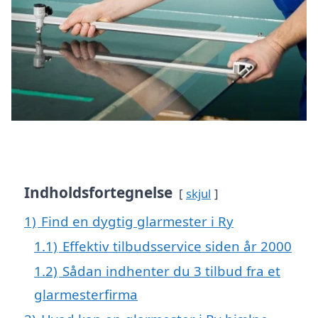
Indholdsfortegnelse
skjul
1)
Find en dygtig glarmester i Ry
1.1)
Effektiv tilbudsservice siden år 2000
1.2)
Sådan indhenter du 3 tilbud fra et
glarmesterfirma