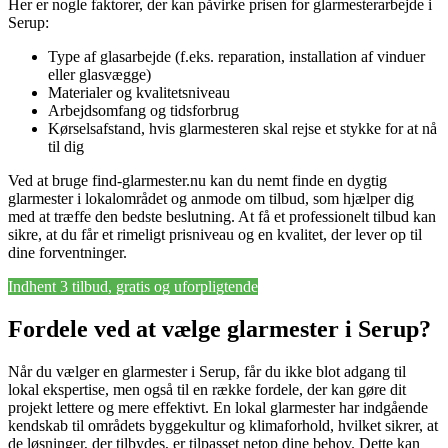
Her er nogle faktorer, der kan påvirke prisen for glarmesterarbejde i
Serup:
Type af glasarbejde (f.eks. reparation, installation af vinduer
eller glasvægge)
Materialer og kvalitetsniveau
Arbejdsomfang og tidsforbrug
Kørselsafstand, hvis glarmesteren skal rejse et stykke for at nå
til dig
Ved at bruge find-glarmester.nu kan du nemt finde en dygtig
glarmester i lokalområdet og anmode om tilbud, som hjælper dig
med at træffe den bedste beslutning. At få et professionelt tilbud kan
sikre, at du får et rimeligt prisniveau og en kvalitet, der lever op til
dine forventninger.
Indhent 3 tilbud, gratis og uforpligtende
Fordele ved at vælge glarmester i Serup?
Når du vælger en glarmester i Serup, får du ikke blot adgang til
lokal ekspertise, men også til en række fordele, der kan gøre dit
projekt lettere og mere effektivt. En lokal glarmester har indgående
kendskab til områdets byggekultur og klimaforhold, hvilket sikrer, at
de løsninger, der tilbydes, er tilpasset netop dine behov. Dette kan