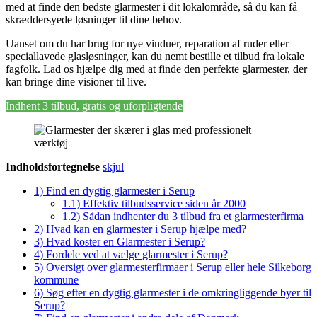
med at finde den bedste glarmester i dit lokalområde, så du kan få
skræddersyede løsninger til dine behov.
Uanset om du har brug for nye vinduer, reparation af ruder eller
speciallavede glasløsninger, kan du nemt bestille et tilbud fra lokale
fagfolk. Lad os hjælpe dig med at finde den perfekte glarmester, der
kan bringe dine visioner til live.
Indhent 3 tilbud, gratis og uforpligtende
Indholdsfortegnelse
skjul
1)
Find en dygtig glarmester i Serup
1.1)
Effektiv tilbudsservice siden år 2000
1.2)
Sådan indhenter du 3 tilbud fra et glarmesterfirma
2)
Hvad kan en glarmester i Serup hjælpe med?
3)
Hvad koster en Glarmester i Serup?
4)
Fordele ved at vælge glarmester i Serup?
5)
Oversigt over glarmesterfirmaer i Serup eller hele Silkeborg
kommune
6)
Søg efter en dygtig glarmester i de omkringliggende byer til
Serup?