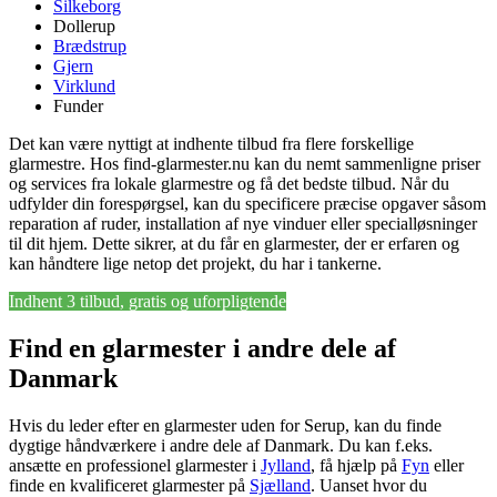
Silkeborg
Dollerup
Brædstrup
Gjern
Virklund
Funder
Det kan være nyttigt at indhente tilbud fra flere forskellige
glarmestre. Hos find-glarmester.nu kan du nemt sammenligne priser
og services fra lokale glarmestre og få det bedste tilbud. Når du
udfylder din forespørgsel, kan du specificere præcise opgaver såsom
reparation af ruder, installation af nye vinduer eller specialløsninger
til dit hjem. Dette sikrer, at du får en glarmester, der er erfaren og
kan håndtere lige netop det projekt, du har i tankerne.
Indhent 3 tilbud, gratis og uforpligtende
Find en glarmester i andre dele af
Danmark
Hvis du leder efter en glarmester uden for Serup, kan du finde
dygtige håndværkere i andre dele af Danmark. Du kan f.eks.
ansætte en professionel glarmester i
Jylland
, få hjælp på
Fyn
eller
finde en kvalificeret glarmester på
Sjælland
. Uanset hvor du