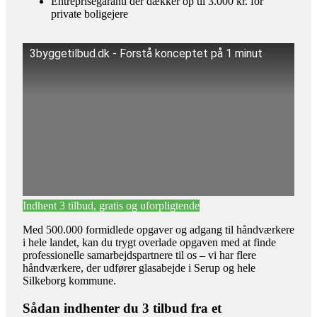
Entreprisegaranti der dækker op til 3.000 kr. for
private boligejere
3byggetilbud.dk - Forstå konceptet på 1 minut
Indhent 3 tilbud, gratis og uforpligtende
Med 500.000 formidlede opgaver og adgang til håndværkere
i hele landet, kan du trygt overlade opgaven med at finde
professionelle samarbejdspartnere til os – vi har flere
håndværkere, der udfører glasabejde i Serup og hele
Silkeborg kommune.
Sådan indhenter du 3 tilbud fra et