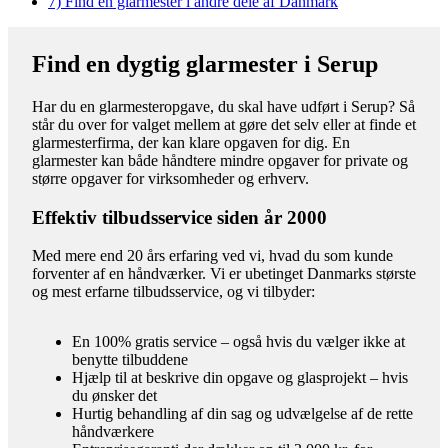
7)
Find en glarmester i andre dele af Danmark
Find en dygtig glarmester i Serup
Har du en glarmesteropgave, du skal have udført i Serup? Så
står du over for valget mellem at gøre det selv eller at finde et
glarmesterfirma, der kan klare opgaven for dig. En
glarmester kan både håndtere mindre opgaver for private og
større opgaver for virksomheder og erhverv.
Effektiv tilbudsservice siden år 2000
Med mere end 20 års erfaring ved vi, hvad du som kunde
forventer af en håndværker. Vi er ubetinget Danmarks største
og mest erfarne tilbudsservice, og vi tilbyder:
En 100% gratis service – også hvis du vælger ikke at
benytte tilbuddene
Hjælp til at beskrive din opgave og glasprojekt – hvis
du ønsker det
Hurtig behandling af din sag og udvælgelse af de rette
håndværkere