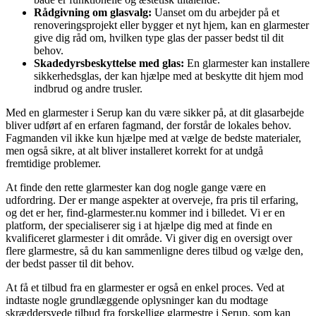
Rådgivning om glasvalg:
Uanset om du arbejder på et
renoveringsprojekt eller bygger et nyt hjem, kan en glarmester
give dig råd om, hvilken type glas der passer bedst til dit
behov.
Skadedyrsbeskyttelse med glas:
En glarmester kan installere
sikkerhedsglas, der kan hjælpe med at beskytte dit hjem mod
indbrud og andre trusler.
Med en glarmester i Serup kan du være sikker på, at dit glasarbejde
bliver udført af en erfaren fagmand, der forstår de lokales behov.
Fagmanden vil ikke kun hjælpe med at vælge de bedste materialer,
men også sikre, at alt bliver installeret korrekt for at undgå
fremtidige problemer.
At finde den rette glarmester kan dog nogle gange være en
udfordring. Der er mange aspekter at overveje, fra pris til erfaring,
og det er her, find-glarmester.nu kommer ind i billedet. Vi er en
platform, der specialiserer sig i at hjælpe dig med at finde en
kvalificeret glarmester i dit område. Vi giver dig en oversigt over
flere glarmestre, så du kan sammenligne deres tilbud og vælge den,
der bedst passer til dit behov.
At få et tilbud fra en glarmester er også en enkel proces. Ved at
indtaste nogle grundlæggende oplysninger kan du modtage
skræddersyede tilbud fra forskellige glarmestre i Serup, som kan