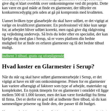
give dig et klart overblik over omkostningerne ved dit projekt. Dette
kan være en god måde at finde en glarmester, der tilbyder en
konkurrencedygtig pris uden at gå på kompromis med kvaliteten.
Uanset hvilken type glasarbejde du skal have udført, er det vigtigt at
vælge en kvalificeret glarmester. En professionel vil ikke kun sørge
for, at arbejdet bliver udført korrekt, men også give dig rådgivning
og vejledning undervejs. Så hvis du leder efter en specialist, der kan
hjælpe dig med glas i Serup, så er vores platform din bedste
mulighed for at finde en erfaren glarmester og få det bedste tilbud
muligt.
Indhent 3 tilbud, gratis og uforpligtende
Hvad koster en Glarmester i Serup?
Når du står og skal have udført glarmesterarbejde i Serup, er det
vigtigt at have en idé om omkostningerne. Prisen for en glarmester
kan variere afhængigt af faktorer som type af arbejde, materialer og
kompleksitet. En typisk timepris for en glarmester i området vil ligge
mellem 500 til 1.000 kroner, men det kan være forskelligt fra firma
til firma. Det er derfor en god idé at indhente flere tilbud, så du kan
sammenligne priserne og finde den, der passer til dit budget.