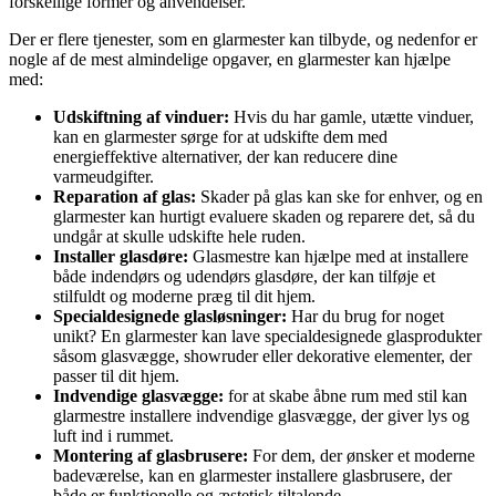
forskellige former og anvendelser.
Der er flere tjenester, som en glarmester kan tilbyde, og nedenfor er
nogle af de mest almindelige opgaver, en glarmester kan hjælpe
med:
Udskiftning af vinduer:
Hvis du har gamle, utætte vinduer,
kan en glarmester sørge for at udskifte dem med
energieffektive alternativer, der kan reducere dine
varmeudgifter.
Reparation af glas:
Skader på glas kan ske for enhver, og en
glarmester kan hurtigt evaluere skaden og reparere det, så du
undgår at skulle udskifte hele ruden.
Installer glasdøre:
Glasmestre kan hjælpe med at installere
både indendørs og udendørs glasdøre, der kan tilføje et
stilfuldt og moderne præg til dit hjem.
Specialdesignede glasløsninger:
Har du brug for noget
unikt? En glarmester kan lave specialdesignede glasprodukter
såsom glasvægge, showruder eller dekorative elementer, der
passer til dit hjem.
Indvendige glasvægge:
for at skabe åbne rum med stil kan
glarmestre installere indvendige glasvægge, der giver lys og
luft ind i rummet.
Montering af glasbrusere:
For dem, der ønsker et moderne
badeværelse, kan en glarmester installere glasbrusere, der
både er funktionelle og æstetisk tiltalende.