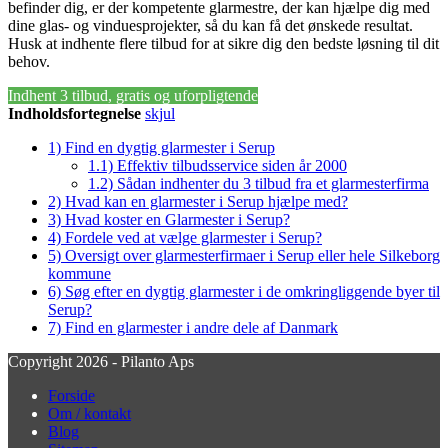
befinder dig, er der kompetente glarmestre, der kan hjælpe dig med
dine glas- og vinduesprojekter, så du kan få det ønskede resultat.
Husk at indhente flere tilbud for at sikre dig den bedste løsning til dit
behov.
Indhent 3 tilbud, gratis og uforpligtende
Indholdsfortegnelse
skjul
1)
Find en dygtig glarmester i Serup
1.1)
Effektiv tilbudsservice siden år 2000
1.2)
Sådan indhenter du 3 tilbud fra et glarmesterfirma
2)
Hvad kan en glarmester i Serup hjælpe med?
3)
Hvad koster en Glarmester i Serup?
4)
Fordele ved at vælge glarmester i Serup?
5)
Oversigt over glarmesterfirmaer i Serup eller hele Silkeborg
kommune
6)
Søg efter en dygtig glarmester i de omkringliggende byer til
Serup?
7)
Find en glarmester i andre dele af Danmark
Copyright 2026 - Pilanto Aps
Forside
Om / kontakt
Blog