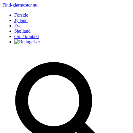
Find-glarmester.nu
Forside
Jylland
Fyn
Sjælland
Om / kontakt