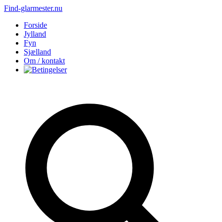
Find-glarmester.nu
Forside
Jylland
Fyn
Sjælland
Om / kontakt