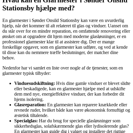
Stationsby hjælpe med?
En glarmester i Sønder Onsild Stationsby kan være en uvurderlig
hjælp, når det kommer til alt relateret til glas og vinduer. Uanset om
du står over for en mindre reparation, en omfattende renovering eller
ønsket om at opgradere dit hjem med moderne glasløsninger, er en
professionel glarmester klar til at assistere dig. Der er mange
forskellige opgaver, som en glarmester kan udføre, og ved at kende
til disse kan du nemmere træffe beslutninger, der matcher dine
behov.
Nedenfor har vi samlet en liste over nogle af de tjenester, som en
glarmester typisk tilbyder:
Vinduesudskiftning:
Hvis dine gamle vinduer er blevet slidte
eller beskadigede, kan en glarmester hjælpe med at udskifte
dem med nye, energieffektive vinduer, der kan forbedre dit
hjems isolering.
Glasreparation:
En glarmester kan reparere knækkede eller
revnede ruder, hvilket både kan være økonomisk fornuftigt og
æstetisk tiltalende.
Specialglas:
Har du brug for specielle glasløsninger som
sikkerhedsglas, solafskærmende glas eller lydisolerende glas?
En glarmester kan guide dig i valget og installere det rigtige