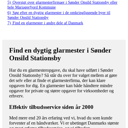
5)
Oversigt over glarmesterfirmaer i Sønder Onsild Stationsby eller
hele Mariagerfjord Kommune
6)
Søg efter en dygtig glarmester i de omkringliggende byer til
Sønder Onsild Stationsby
7)
Find en glarmester i andre dele af Danmark
Find en dygtig glarmester i Sønder
Onsild Stationsby
Har du en glarmesteropgave, du skal have udført i Sønder
Onsild Stationsby? Så står du over for valget mellem at gøre
det selv eller at finde et glarmesterfirma, der kan klare
opgaven for dig. En glarmester kan både håndtere mindre
opgaver for private og større opgaver for virksomheder og
erhverv.
Effektiv tilbudsservice siden år 2000
Med mere end 20 års erfaring ved vi, hvad du som kunde
forventer af en håndværker. Vi er ubetinget Danmarks største