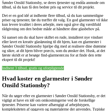
Sønder Onsild Stationsby, se deres tjenester og endda anmode om
tilbud, så du kan få den bedste pris og service til dit projekt.
Det er en god idé at indhente flere tilbud, så du kan sammenligne
priser og tjenester, før du træffer dit valg. En god glarmester vil ikke
kun levere kvalitet i deres arbejde, men også give dig værdifuld
rådgivning om den bedste måde at håndtere dine glasbehov på.
Så uanset om du skal have skiftet en rude, installeret nye vinduer
eller lavet en kreativ glasløsning til dit hjem, kan en glarmester i
Sønder Onsild Stationsby hjælpe dig med at realisere dine drømme
og sikre, at dit hjem bliver præcis, som du ønsker det. Husk, at det
første skridt er at besøge find-glarmester.nu for at finde den rette
ekspert til dit projekt!
Indhent 3 tilbud, gratis og uforpligtende
Hvad koster en glarmester i Sønder
Onsild Stationsby?
Når du søger efter en glarmester i Sønder Onsild Stationsby, er det
vigtigt at have en idé om omkostningerne ved de forskellige
tjenester. Priserne kan variere afhængigt af arbejdstypen,
kompleksiteten af opgaven og materialerne der anvendes. Typiske