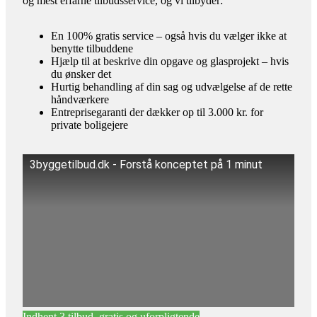
og mest erfarne tilbudsservice, og vi tilbyder:
En 100% gratis service – også hvis du vælger ikke at
benytte tilbuddene
Hjælp til at beskrive din opgave og glasprojekt – hvis
du ønsker det
Hurtig behandling af din sag og udvælgelse af de rette
håndværkere
Entreprisegaranti der dækker op til 3.000 kr. for
private boligejere
3byggetilbud.dk - Forstå konceptet på 1 minut
Indhent 3 tilbud, gratis og uforpligtende