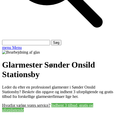
Søg
efter:
menu
Menu
Glarmester Sønder Onsild
Stationsby
Leder du efter en professionel glarmester i Sønder Onsild
Stationsby? Beskriv din opgave og indhent 3 uforpligtende og gratis
tilbud fra forskellige glarmesterfirmaer lige her.
Hvorfor vælge vores service?
Indhent 3 tilbud, gratis og
uforpligtende