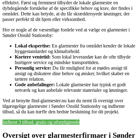
effektivt. Først og fremmest tilbyder de lokale glarmestre en
dybdegående forståelse af de specifikke behov og krav, der findes i
området. Dette kan betyde, at du får skræddersyede løsninger, der
passer perfekt til dit hjem eller virksomhed.
Her er nogle af de væsentlige fordele ved at vælge en glarmester i
Sønder Onsild Stationsby:
Lokal ekspertise:
En glarmester fra området kender de lokale
byggestandarder og klimaforhold.
Kortere ventetid:
Som lokal leverandør kan de ofte tilbyde
hurtigere service og mindske transporttiden.
Personlig service:
Du får mulighed for at mødes ansigt til
ansigt og diskutere dine behov og ønsker, hvilket skaber en
tættere relation.
Gode anbefalinger:
Lokale glarmestre har typisk et godt
netværk og kan anbefale relevante materialer og løsninger.
Ved at benytte find-glarmester.nu kan du nemt få oversigt over
tilgængelige glarmestre i Sønder Onsild Stationsby og indhente
tilbud, så du kan træffe den bedste beslutning for dit projekt.
Indhent 3 tilbud, gratis og uforpligtende
Oversigt over glarmesterfirmaer i Sønder