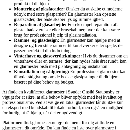
produkt til dit hjem.
Montering af glasfacader:
Ønsker du at skabe et moderne
udtryk med store glaspartier? En glarmester kan opsætte
glasfacader, der både skaber lys og rummelighed.
Reparation af glasarbejde:
For eksempel reparation af-
glaste, badeværelser eller brusekabiner, hvor der kan være
brug for professionel hjælp til glasinstallation.
Ramme- og glasdesign:
En glarmester kan hjælpe med at
designe og fremstille rammer til kunstværker eller spejle, der
passer perfekt til din indretning.
Vinterhave og glasoverdækninger:
Hvis du drømmer om en
vinterhave eller en terrasse, der kan nydes hele året rundt, kan
en glarmester bistå med planlægning og installation.
Konsultation og rådgivning:
En professionel glarmester kan
tilbyde rådgivning om de bedste glasløsninger til dit hjem
baseret på dine behov og budget.
At finde en kvalificeret glarmester i Sønder Onsild Stationsby er
vigtigt for at sikre, at alle behov bliver opfyldt med høj kvalitet og
professionalisme. Ved at vælge en lokal glarmester får du ikke kun
en ekspert med kendskab til lokale forhold, men også en mulighed
for hurtigt at få hjælp, når det er nødvendigt.
Platformen find-glarmester.nu gør det nemt for dig at finde en
glarmester i dit område. Du kan finde en liste over glarmestre i