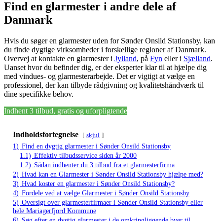
Find en glarmester i andre dele af
Danmark
Hvis du søger en glarmester uden for Sønder Onsild Stationsby, kan
du finde dygtige virksomheder i forskellige regioner af Danmark.
Overvej at kontakte en glarmester i
Jylland
, på
Fyn
eller i
Sjælland
.
Uanset hvor du befinder dig, er der eksperter klar til at hjælpe dig
med vindues- og glarmesterarbejde. Det er vigtigt at vælge en
professionel, der kan tilbyde rådgivning og kvalitetshåndværk til
dine specifikke behov.
Indhent 3 tilbud, gratis og uforpligtende
Indholdsfortegnelse
skjul
1)
Find en dygtig glarmester i Sønder Onsild Stationsby
1.1)
Effektiv tilbudsservice siden år 2000
1.2)
Sådan indhenter du 3 tilbud fra et glarmesterfirma
2)
Hvad kan en Glarmester i Sønder Onsild Stationsby hjælpe med?
3)
Hvad koster en glarmester i Sønder Onsild Stationsby?
4)
Fordele ved at vælge Glarmester i Sønder Onsild Stationsby
5)
Oversigt over glarmesterfirmaer i Sønder Onsild Stationsby eller
hele Mariagerfjord Kommune
6)
Søg efter en dygtig glarmester i de omkringliggende byer til