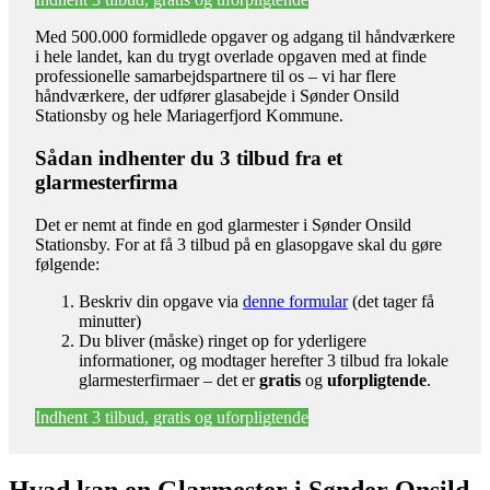
Med 500.000 formidlede opgaver og adgang til håndværkere
i hele landet, kan du trygt overlade opgaven med at finde
professionelle samarbejdspartnere til os – vi har flere
håndværkere, der udfører glasabejde i Sønder Onsild
Stationsby og hele Mariagerfjord Kommune.
Sådan indhenter du 3 tilbud fra et
glarmesterfirma
Det er nemt at finde en god glarmester i Sønder Onsild
Stationsby. For at få 3 tilbud på en glasopgave skal du gøre
følgende:
Beskriv din opgave via
denne formular
(det tager få
minutter)
Du bliver (måske) ringet op for yderligere
informationer, og modtager herefter 3 tilbud fra lokale
glarmesterfirmaer – det er
gratis
og
uforpligtende
.
Indhent 3 tilbud, gratis og uforpligtende
Hvad kan en Glarmester i Sønder Onsild