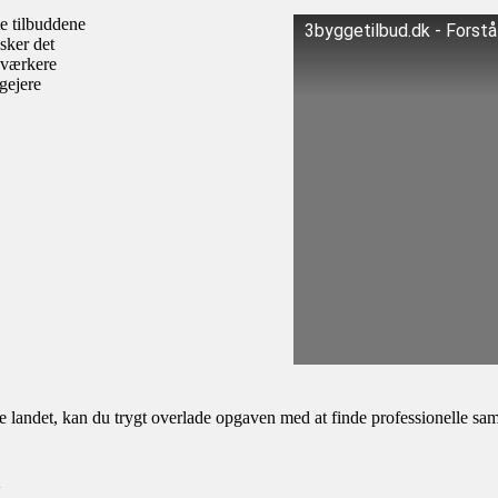
te tilbuddene
3byggetilbud.dk - Forst
sker det
dværkere
igejere
andet, kan du trygt overlade opgaven med at finde professionelle samar
a