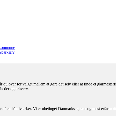
g kommune
 Sparkær?
 du over for valget mellem at gøre det selv eller at finde et glarmester
mheder og erhverv.
af en håndværker. Vi er ubetinget Danmarks største og mest erfarne til