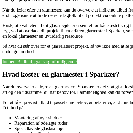
Når du leder efter en glarmester, kan du overveje at indhente tilbud fra
end nogensinde at finde de rette fagfolk til dit projekt via online pla
Husk, at kvaliteten af dit glasarbejde er essentiel for både æstetik og
tryg ved at overlade dit projekt til en erfaren glarmester i Sparkær, som
en lokal glarmester en uvurderlig ressource.
Så hvis du står over for et glasrelateret projekt, så tøv ikke med at sø
endelige produkt.
Indhent 3 tilbud, gratis og uforpligtende
Hvad koster en glarmester i Sparkær?
Når du overvejer at hyre en glarmester i Sparkær, er det vigtigt at fo
art og den tidsramme, du har behov for. I almindelighed kan du forvent
For at få et præcist tilbud tilpasset dine behov, anbefaler vi, at du i
få tilbud på:
Montering af nye vinduer
Reparation af ødelagte ruder
Speciallavede glasløsninger