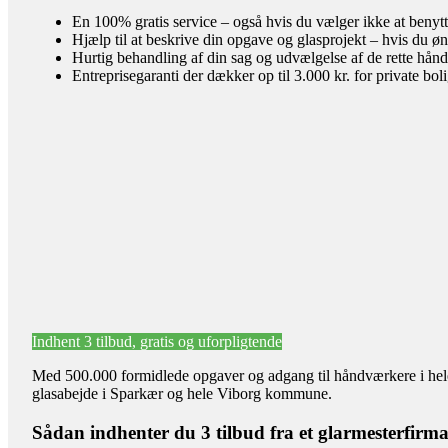
En 100% gratis service – også hvis du vælger ikke at benyt
Hjælp til at beskrive din opgave og glasprojekt – hvis du øn
Hurtig behandling af din sag og udvælgelse af de rette hån
Entreprisegaranti der dækker op til 3.000 kr. for private bol
Indhent 3 tilbud, gratis og uforpligtende
Med 500.000 formidlede opgaver og adgang til håndværkere i hele l
glasabejde i Sparkær og hele Viborg kommune.
Sådan indhenter du 3 tilbud fra et glarmesterfirm