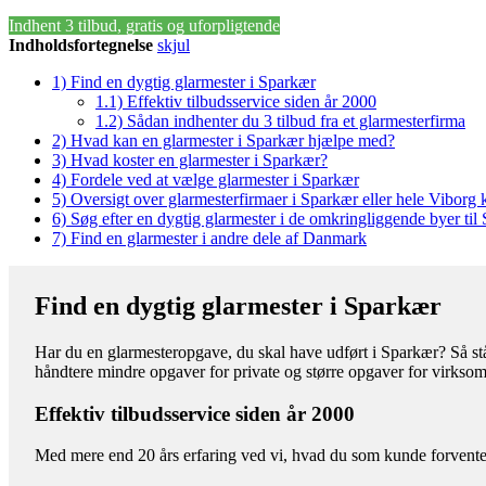
Indhent 3 tilbud, gratis og uforpligtende
Indholdsfortegnelse
skjul
1)
Find en dygtig glarmester i Sparkær
1.1)
Effektiv tilbudsservice siden år 2000
1.2)
Sådan indhenter du 3 tilbud fra et glarmesterfirma
2)
Hvad kan en glarmester i Sparkær hjælpe med?
3)
Hvad koster en glarmester i Sparkær?
4)
Fordele ved at vælge glarmester i Sparkær
5)
Oversigt over glarmesterfirmaer i Sparkær eller hele Vibor
6)
Søg efter en dygtig glarmester i de omkringliggende byer til
7)
Find en glarmester i andre dele af Danmark
Find en dygtig glarmester i Sparkær
Har du en glarmesteropgave, du skal have udført i Sparkær? Så står
håndtere mindre opgaver for private og større opgaver for virkso
Effektiv tilbudsservice siden år 2000
Med mere end 20 års erfaring ved vi, hvad du som kunde forventer 