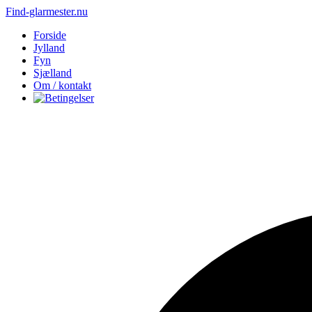
Find-glarmester.nu
Forside
Jylland
Fyn
Sjælland
Om / kontakt