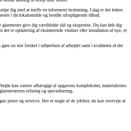
jælpe dig med at træffe en informeret beslutning. I dag er det lettere
stre i dit lokalområde og bestille uforpligtende tilbud.
tte glarmester give dig værdifulde råd og ekspertise. Du kan føle dig
m det er opdatering af eksisterende vinduer eller installation af nye, er
gøre en stor forskel i udførelsen af arbejdet samt i kvaliteten af det
rarbejde kan variere afhængigt af opgavens kompleksitet, materialernes
glarmesterens erfaring og specialisering.
igne priser og services. Her er nogle af de ydelser, du kan overveje at