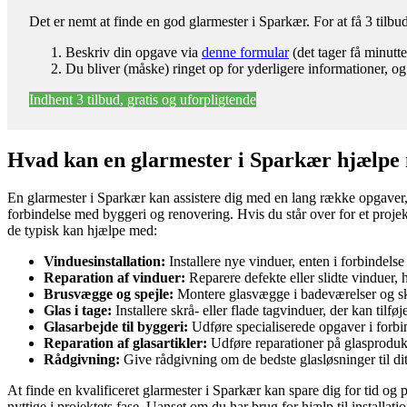
Det er nemt at finde en god glarmester i Sparkær. For at få 3 tilb
Beskriv din opgave via
denne formular
(det tager få minutte
Du bliver (måske) ringet op for yderligere informationer, og
Indhent 3 tilbud, gratis og uforpligtende
Hvad kan en glarmester i Sparkær hjælpe
En glarmester i Sparkær kan assistere dig med en lang række opgaver, der
forbindelse med byggeri og renovering. Hvis du står over for et projek
de typisk kan hjælpe med:
Vinduesinstallation:
Installere nye vinduer, enten i forbindels
Reparation af vinduer:
Reparere defekte eller slidte vinduer, 
Brusvægge og spejle:
Montere glasvægge i badeværelser og skab
Glas i tage:
Installere skrå- eller flade tagvinduer, der kan tilføje
Glasarbejde til byggeri:
Udføre specialiserede opgaver i forbi
Reparation af glasartikler:
Udføre reparationer på glasprodukte
Rådgivning:
Give rådgivning om de bedste glasløsninger til di
At finde en kvalificeret glarmester i Sparkær kan spare dig for tid og
nyttige i projektets fase. Uanset om du har brug for hjælp til installat