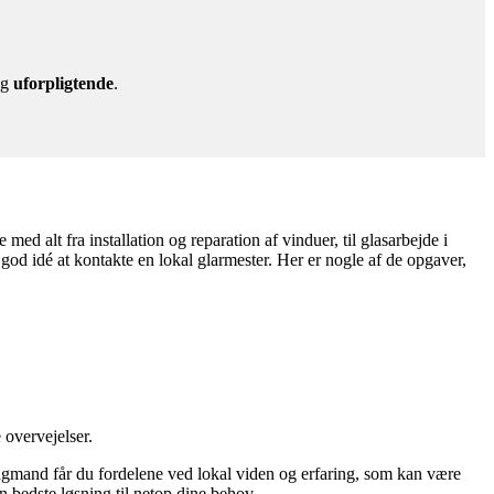
g
uforpligtende
.
ed alt fra installation og reparation af vinduer, til glasarbejde i
 god idé at kontakte en lokal glarmester. Her er nogle af de opgaver,
 overvejelser.
l fagmand får du fordelene ved lokal viden og erfaring, som kan være
en bedste løsning til netop dine behov.