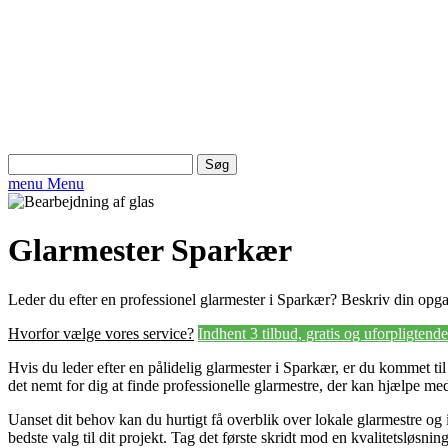
Søg
efter:
menu
Menu
Glarmester Sparkær
Leder du efter en professionel glarmester i Sparkær? Beskriv din opgave
Hvorfor vælge vores service?
Indhent 3 tilbud, gratis og uforpligtende
Hvis du leder efter en pålidelig glarmester i Sparkær, er du kommet til 
det nemt for dig at finde professionelle glarmestre, der kan hjælpe med 
Uanset dit behov kan du hurtigt få overblik over lokale glarmestre og 
bedste valg til dit projekt. Tag det første skridt mod en kvalitetsløsning