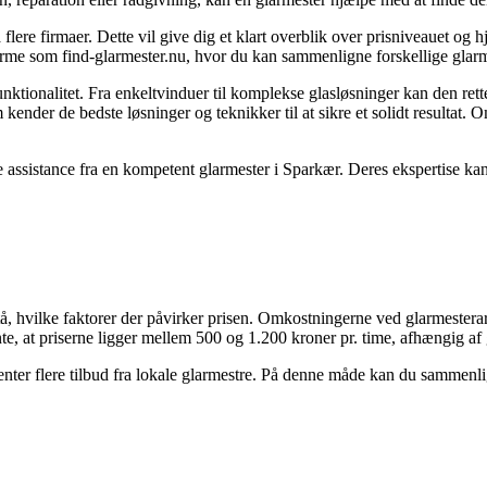
 flere firmaer. Dette vil give dig et klart overblik over prisniveauet og h
tforme som find-glarmester.nu, hvor du kan sammenligne forskellige glarme
 funktionalitet. Fra enkeltvinduer til komplekse glasløsninger kan den re
 kender de bedste løsninger og teknikker til at sikre et solidt resultat. O
ge assistance fra en kompetent glarmester i Sparkær. Deres ekspertise kan 
rstå, hvilke faktorer der påvirker prisen. Omkostningerne ved glarmeste
e, at priserne ligger mellem 500 og 1.200 kroner pr. time, afhængig af 
ndhenter flere tilbud fra lokale glarmestre. På denne måde kan du sammenl