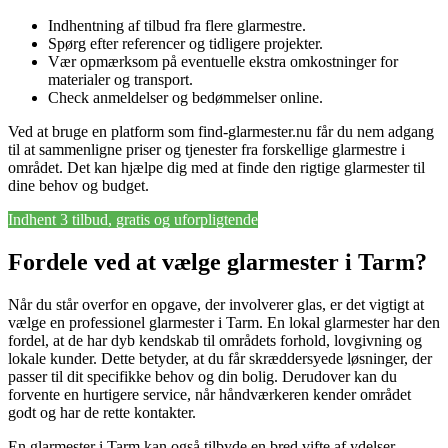
Indhentning af tilbud fra flere glarmestre.
Spørg efter referencer og tidligere projekter.
Vær opmærksom på eventuelle ekstra omkostninger for
materialer og transport.
Check anmeldelser og bedømmelser online.
Ved at bruge en platform som find-glarmester.nu får du nem adgang
til at sammenligne priser og tjenester fra forskellige glarmestre i
området. Det kan hjælpe dig med at finde den rigtige glarmester til
dine behov og budget.
Indhent 3 tilbud, gratis og uforpligtende
Fordele ved at vælge glarmester i Tarm?
Når du står overfor en opgave, der involverer glas, er det vigtigt at
vælge en professionel glarmester i Tarm. En lokal glarmester har den
fordel, at de har dyb kendskab til områdets forhold, lovgivning og
lokale kunder. Dette betyder, at du får skræddersyede løsninger, der
passer til dit specifikke behov og din bolig. Derudover kan du
forvente en hurtigere service, når håndværkeren kender området
godt og har de rette kontakter.
En glarmester i Tarm kan også tilbyde en bred vifte af ydelser,