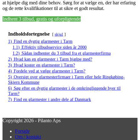
at hjælpe dig med dine behov. Sørg for at vælge en, der har erfaring
og de rette kvalifikationer til at sikre et godt resultat.
Indhent 3 tilbud, gratis og uforpligtende
Indholdsfortegnelse
skjul
1)
Find en dygtig glarmester i Tarm
1.1)
Effektiv tilbudsservice siden år 2000
1.2)
Sådan indhenter du 3 tilbud fra et glarmesterfirma
2)
Hvad kan en glarmester i Tarm hjælpe med?
3)
Hvad koster en glarmester i Tarm?
4)
Fordele ved at vælge glarmester i Tarm?
5)
Oversigt over glarmesterfirmaer i Tarm eller hele Ringkøbing-
Skjern Kommune
6)
Søg efter en dygtig glarmester i de omkringliggende byer til
Tarm?
7)
Find en glarmester i andre dele af Danmark
Copyright 2026 - Pilanto Aps
Forside
Om / kontakt