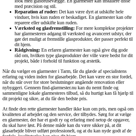
look med glasbrusevægge. En glarmester kan installere disse
med præcision og stil.
Reparation af ruder:
Det kan være dyrt at udskifte hele
vinduer, hvis kun ruden er beskadiget. En glarmester kan ofte
reparere eller udskifte kun ruden.
Værksted og glasfremstilling:
For mere komplekse projekter
har glarmesteren adgang til værksted og avanceret udstyr, der
gør det muligt at fremstille glasprodukter, der passer perfekt til
dit hjem.
Rådgivning:
En erfaren glarmester kan også give dig gode
råd om, hvilken type glasprodukter der ville være bedst for dit
projekt, både i forhold til funktion og æstetik.
Når du vælger en glarmester i Tarm, får du glæde af specialistens
erfaring og viden inden for glasarbejde. Det kan være en stor fordel,
når du står over for store beslutninger angående renovation eller
nybyggeri. Gennem find-glarmester.nu kan du nemt finde og
sammenligne lokale glarmesteres tilbud, så du hurtigt kan få hjælp til
dit projekt og sikre, at du får den bedste pris.
At finde den rette glarmester handler ikke kun om pris, men også om
kvaliteten af arbejdet og den service, der tilbydes. Sørg for at vælge
en glarmester, der har et godt ry og erfaring med netop de opgaver,
du skal have løst. På denne måde kan du være sikker på, at dit
glasarbejde bliver udført professionelt, og at du kan nyde godt af de