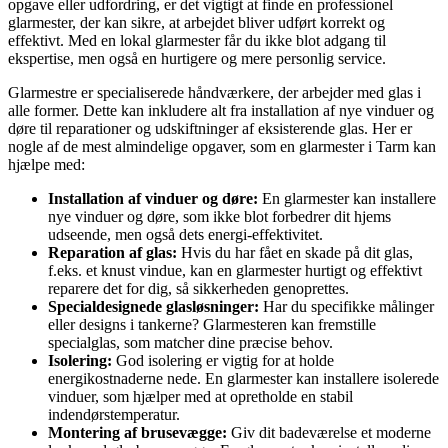
opgave eller udfordring, er det vigtigt at finde en professionel
glarmester, der kan sikre, at arbejdet bliver udført korrekt og
effektivt. Med en lokal glarmester får du ikke blot adgang til
ekspertise, men også en hurtigere og mere personlig service.
Glarmestre er specialiserede håndværkere, der arbejder med glas i
alle former. Dette kan inkludere alt fra installation af nye vinduer og
døre til reparationer og udskiftninger af eksisterende glas. Her er
nogle af de mest almindelige opgaver, som en glarmester i Tarm kan
hjælpe med:
Installation af vinduer og døre:
En glarmester kan installere
nye vinduer og døre, som ikke blot forbedrer dit hjems
udseende, men også dets energi-effektivitet.
Reparation af glas:
Hvis du har fået en skade på dit glas,
f.eks. et knust vindue, kan en glarmester hurtigt og effektivt
reparere det for dig, så sikkerheden genoprettes.
Specialdesignede glasløsninger:
Har du specifikke målinger
eller designs i tankerne? Glarmesteren kan fremstille
specialglas, som matcher dine præcise behov.
Isolering:
God isolering er vigtig for at holde
energikostnaderne nede. En glarmester kan installere isolerede
vinduer, som hjælper med at opretholde en stabil
indendørstemperatur.
Montering af brusevægge:
Giv dit badeværelse et moderne