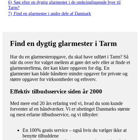
6)
Søg efter en dygtig glarmester i de omkringliggende byer til
Tarm?
7)
Find en glarmester i andre dele af Danmark
Find en dygtig glarmester i Tarm
Har du en glarmesteropgave, du skal have udført i Tarm? Så
står du over for valget mellem at gøre det selv eller at finde et
glarmesterfirma, der kan klare opgaven for dig. En
glarmester kan både håndtere mindre opgaver for private og
større opgaver for virksomheder og erhverv.
Effektiv tilbudsservice siden år 2000
Med mere end 20 års erfaring ved vi, hvad du som kunde
forventer af en håndværker. Vi er ubetinget Danmarks største
og mest erfarne tilbudsservice, og vi tilbyder:
En 100% gratis service – også hvis du vælger ikke at
benytte tilbuddene