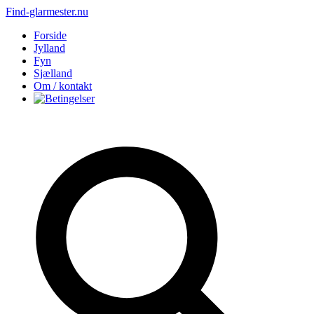
Find-glarmester.nu
Forside
Jylland
Fyn
Sjælland
Om / kontakt