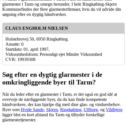
glarmester i Tarm og omegn herunder. I hele Ringkøbing-Skjern
Kommunefindes der flere glarmesterfirmaer, hvis du vil udvide din
søgning efter en dygtig håndværker.
CLAUS ENGHOLM NIELSEN
Holstebrovej 50, 6950 Ringkøbing
Ansatte: 0
Startdato: 01. april 1997,
Virksomhedsform: Personligt ejet Mindre Virksomhed
CVR: 19939308
Søg efter en dygtig glarmester i de
omkringliggende byer til Tarm?
Når du leder efter en glarmester i Tarm, er det også en god idé at
overveje de nærliggende byer, da du kan finde kompetente
håndværkere, der kan hjælpe dig med dine glas- og vinduesbehov.
Byer som
Hvide Sande
,
Skjern
,
Ringkøbing
,
Ulfborg
, og
Vildbjerg
ligger blot en kort afstand fra Tarm og tilbyder forskellige
glarmestertjenester.