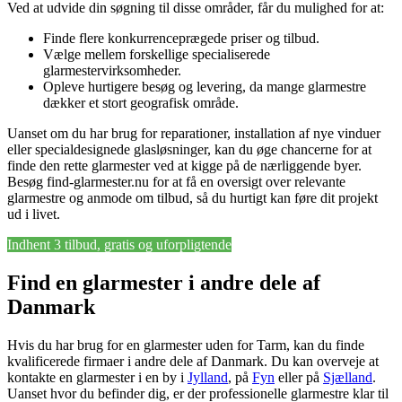
Ved at udvide din søgning til disse områder, får du mulighed for at:
Finde flere konkurrenceprægede priser og tilbud.
Vælge mellem forskellige specialiserede
glarmestervirksomheder.
Opleve hurtigere besøg og levering, da mange glarmestre
dækker et stort geografisk område.
Uanset om du har brug for reparationer, installation af nye vinduer
eller specialdesignede glasløsninger, kan du øge chancerne for at
finde den rette glarmester ved at kigge på de nærliggende byer.
Besøg find-glarmester.nu for at få en oversigt over relevante
glarmestre og anmode om tilbud, så du hurtigt kan føre dit projekt
ud i livet.
Indhent 3 tilbud, gratis og uforpligtende
Find en glarmester i andre dele af
Danmark
Hvis du har brug for en glarmester uden for Tarm, kan du finde
kvalificerede firmaer i andre dele af Danmark. Du kan overveje at
kontakte en glarmester i en by i
Jylland
, på
Fyn
eller på
Sjælland
.
Uanset hvor du befinder dig, er der professionelle glarmestre klar til