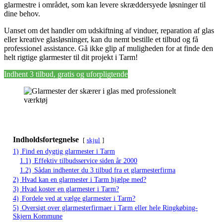
glarmestre i området, som kan levere skræddersyede løsninger til
dine behov.
Uanset om det handler om udskiftning af vinduer, reparation af glas
eller kreative glasløsninger, kan du nemt bestille et tilbud og få
professionel assistance. Gå ikke glip af muligheden for at finde den
helt rigtige glarmester til dit projekt i Tarm!
Indhent 3 tilbud, gratis og uforpligtende
Indholdsfortegnelse
skjul
1)
Find en dygtig glarmester i Tarm
1.1)
Effektiv tilbudsservice siden år 2000
1.2)
Sådan indhenter du 3 tilbud fra et glarmesterfirma
2)
Hvad kan en glarmester i Tarm hjælpe med?
3)
Hvad koster en glarmester i Tarm?
4)
Fordele ved at vælge glarmester i Tarm?
5)
Oversigt over glarmesterfirmaer i Tarm eller hele Ringkøbing-
Skjern Kommune