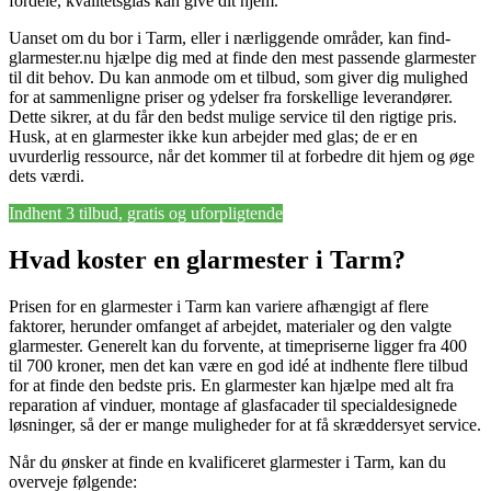
fordele, kvalitetsglas kan give dit hjem.
Uanset om du bor i Tarm, eller i nærliggende områder, kan find-
glarmester.nu hjælpe dig med at finde den mest passende glarmester
til dit behov. Du kan anmode om et tilbud, som giver dig mulighed
for at sammenligne priser og ydelser fra forskellige leverandører.
Dette sikrer, at du får den bedst mulige service til den rigtige pris.
Husk, at en glarmester ikke kun arbejder med glas; de er en
uvurderlig ressource, når det kommer til at forbedre dit hjem og øge
dets værdi.
Indhent 3 tilbud, gratis og uforpligtende
Hvad koster en glarmester i Tarm?
Prisen for en glarmester i Tarm kan variere afhængigt af flere
faktorer, herunder omfanget af arbejdet, materialer og den valgte
glarmester. Generelt kan du forvente, at timepriserne ligger fra 400
til 700 kroner, men det kan være en god idé at indhente flere tilbud
for at finde den bedste pris. En glarmester kan hjælpe med alt fra
reparation af vinduer, montage af glasfacader til specialdesignede
løsninger, så der er mange muligheder for at få skræddersyet service.
Når du ønsker at finde en kvalificeret glarmester i Tarm, kan du
overveje følgende: