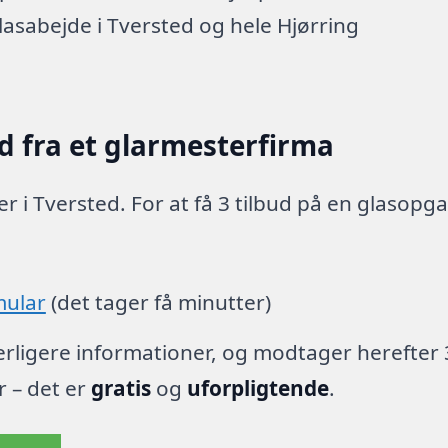
lasabejde i Tversted og hele Hjørring
d fra et glarmesterfirma
r i Tversted. For at få 3 tilbud på en glasopg
mular
(det tager få minutter)
derligere informationer, og modtager herefter 
r – det er
gratis
og
uforpligtende
.