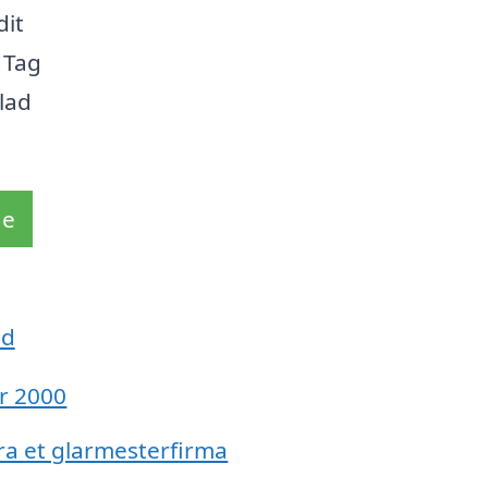
dit
 Tag
 lad
de
ed
år 2000
ra et glarmesterfirma