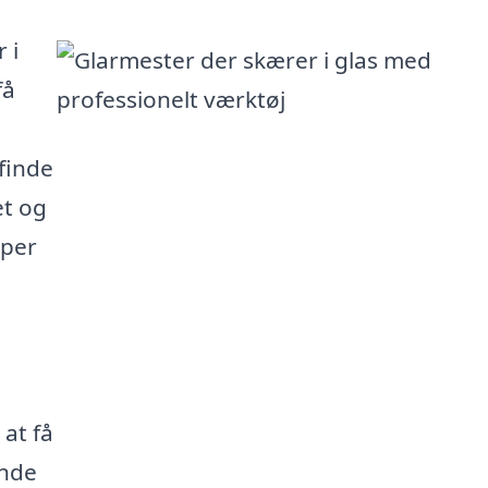
 i
få
 finde
et og
lper
 at få
inde