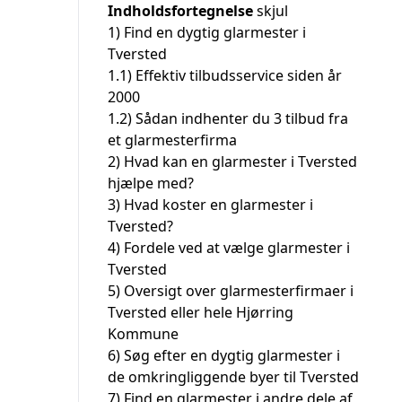
Indholdsfortegnelse
skjul
1)
Find en dygtig glarmester i
Tversted
1.1)
Effektiv tilbudsservice siden år
2000
1.2)
Sådan indhenter du 3 tilbud fra
et glarmesterfirma
2)
Hvad kan en glarmester i Tversted
hjælpe med?
3)
Hvad koster en glarmester i
Tversted?
4)
Fordele ved at vælge glarmester i
Tversted
5)
Oversigt over glarmesterfirmaer i
Tversted eller hele Hjørring
Kommune
6)
Søg efter en dygtig glarmester i
de omkringliggende byer til Tversted
7)
Find en glarmester i andre dele af