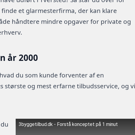
t finde et glarmesterfirma, der kan klare
både håndtere mindre opgaver for private og
erhverv.
en år 2000
 hvad du som kunde forventer af en
 største og mest erfarne tilbudsservice, og v
 du
3byggetilbud.dk - Forstå konceptet på 1 minut