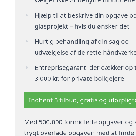
vælger ikke at benytte tilbuddene
Hjælp til at beskrive din opgave o
glasprojekt – hvis du ønsker det
Hurtig behandling af din sag og
udvælgelse af de rette håndværk
Entreprisegaranti der dækker op t
3.000 kr. for private boligejere
Indhent 3 tilbud, gratis og uforplig
Med 500.000 formidlede opgaver og a
trygt overlade opgaven med at finde p