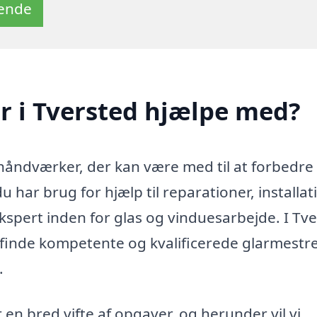
tende
r i Tversted hjælpe med?
 håndværker, der kan være med til at forbedr
har brug for hjælp til reparationer, installat
ekspert inden for glas og vinduesarbejde. I Tv
inde kompetente og kvalificerede glarmestre
.
en bred vifte af opgaver, og herunder vil vi