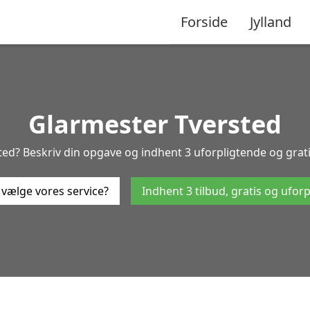
Forside
Jylland
Glarmester Tversted
ed? Beskriv din opgave og indhent 3 uforpligtende og gratis
 vælge vores service?
Indhent 3 tilbud, gratis og ufor