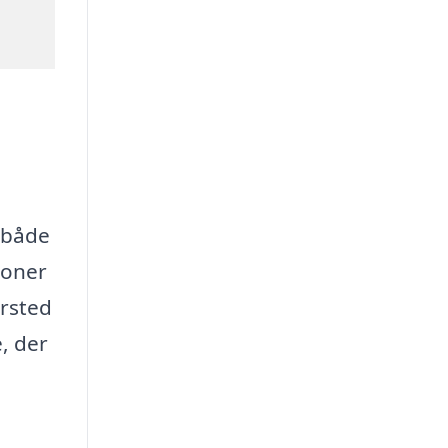
e både
ioner
ersted
, der