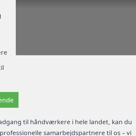
g
ere
il
tende
dgang til håndværkere i hele landet, kan du
rofessionelle samarbejdspartnere til os – vi