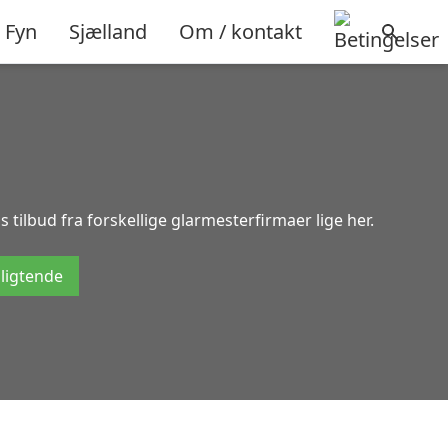
Fyn
Sjælland
Om / kontakt
 tilbud fra forskellige glarmesterfirmaer lige her.
pligtende