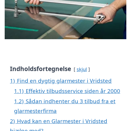
Indholdsfortegnelse
skjul
1)
Find en dygtig glarmester i Vridsted
1.1)
Effektiv tilbudsservice siden år 2000
1.2)
Sådan indhenter du 3 tilbud fra et
glarmesterfirma
2)
Hvad kan en Glarmester i Vridsted
hjælpe med?