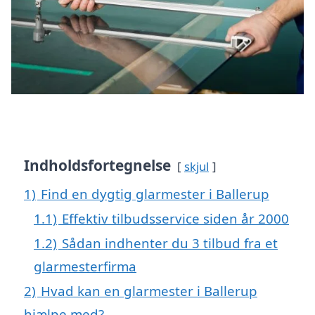
Indholdsfortegnelse
skjul
1)
Find en dygtig glarmester i Ballerup
1.1)
Effektiv tilbudsservice siden år 2000
1.2)
Sådan indhenter du 3 tilbud fra et
glarmesterfirma
2)
Hvad kan en glarmester i Ballerup
hjælpe med?