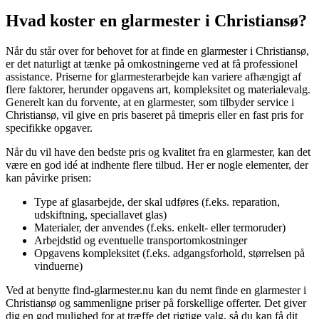
Hvad koster en glarmester i Christiansø?
Når du står over for behovet for at finde en glarmester i Christiansø,
er det naturligt at tænke på omkostningerne ved at få professionel
assistance. Priserne for glarmesterarbejde kan variere afhængigt af
flere faktorer, herunder opgavens art, kompleksitet og materialevalg.
Generelt kan du forvente, at en glarmester, som tilbyder service i
Christiansø, vil give en pris baseret på timepris eller en fast pris for
specifikke opgaver.
Når du vil have den bedste pris og kvalitet fra en glarmester, kan det
være en god idé at indhente flere tilbud. Her er nogle elementer, der
kan påvirke prisen:
Type af glasarbejde, der skal udføres (f.eks. reparation,
udskiftning, speciallavet glas)
Materialer, der anvendes (f.eks. enkelt- eller termoruder)
Arbejdstid og eventuelle transportomkostninger
Opgavens kompleksitet (f.eks. adgangsforhold, størrelsen på
vinduerne)
Ved at benytte find-glarmester.nu kan du nemt finde en glarmester i
Christiansø og sammenligne priser på forskellige offerter. Det giver
dig en god mulighed for at træffe det rigtige valg, så du kan få dit