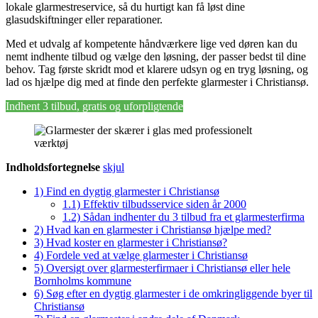
lokale glarmestreservice, så du hurtigt kan få løst dine
glasudskiftninger eller reparationer.
Med et udvalg af kompetente håndværkere lige ved døren kan du
nemt indhente tilbud og vælge den løsning, der passer bedst til dine
behov. Tag første skridt mod et klarere udsyn og en tryg løsning, og
lad os hjælpe dig med at finde den perfekte glarmester i Christiansø.
Indhent 3 tilbud, gratis og uforpligtende
Indholdsfortegnelse
skjul
1)
Find en dygtig glarmester i Christiansø
1.1)
Effektiv tilbudsservice siden år 2000
1.2)
Sådan indhenter du 3 tilbud fra et glarmesterfirma
2)
Hvad kan en glarmester i Christiansø hjælpe med?
3)
Hvad koster en glarmester i Christiansø?
4)
Fordele ved at vælge glarmester i Christiansø
5)
Oversigt over glarmesterfirmaer i Christiansø eller hele
Bornholms kommune
6)
Søg efter en dygtig glarmester i de omkringliggende byer til
Christiansø