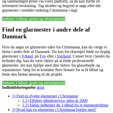
og sammenligne priser via vores platform, så du kan træffe en
informeret beslutning. Tag skridtet og begynd at søge efter din
glarmester i området omkring Christiansø i dag!
Indhent 3 tilbud, gratis og uforpligtende
Find en glarmester i andre dele af
Danmark
Hvis du søger en glarmester uden for Christiansø, kan du vælge et
firma i andre dele af Danmark. Du kan for eksempel finde en dygtig
glarmester i
Jylland
, på
Fyn
eller i
Sjælland
. Uanset hvor i landet du
befinder dig, kan du være sikker på at finde professionelle
glarmestre, der kan hjælpe med dine behov for glasarbejde og
reparationer. Sørg for at kontakte flere firmaer for at få tilbud og
finde den bedste løsning til dit projekt.
Indhent 3 tilbud, gratis og uforpligtende
Indholdsfortegnelse
skjul
1)
Find en dygtig glarmester i Christiansø
1.1)
Effektiv tilbudsservice siden år 2000
1.2)
Sådan indhenter du 3 tilbud fra et glarmesterfirma
2)
Hvad kan en glarmester i Christiansø hjælpe med?