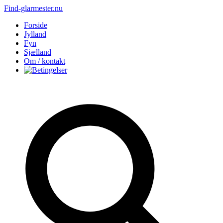
Find-glarmester.nu
Forside
Jylland
Fyn
Sjælland
Om / kontakt