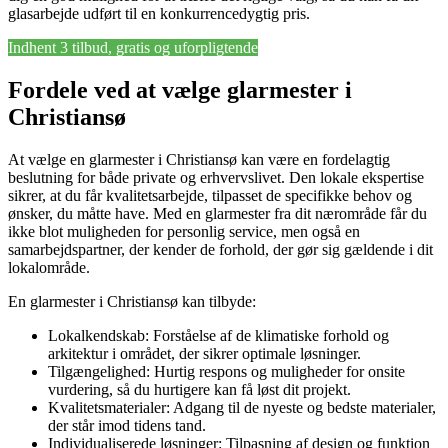
glasarbejde udført til en konkurrencedygtig pris.
Indhent 3 tilbud, gratis og uforpligtende
Fordele ved at vælge glarmester i
Christiansø
At vælge en glarmester i Christiansø kan være en fordelagtig
beslutning for både private og erhvervslivet. Den lokale ekspertise
sikrer, at du får kvalitetsarbejde, tilpasset de specifikke behov og
ønsker, du måtte have. Med en glarmester fra dit nærområde får du
ikke blot muligheden for personlig service, men også en
samarbejdspartner, der kender de forhold, der gør sig gældende i dit
lokalområde.
En glarmester i Christiansø kan tilbyde:
Lokalkendskab: Forståelse af de klimatiske forhold og
arkitektur i området, der sikrer optimale løsninger.
Tilgængelighed: Hurtig respons og muligheder for onsite
vurdering, så du hurtigere kan få løst dit projekt.
Kvalitetsmaterialer: Adgang til de nyeste og bedste materialer,
der står imod tidens tand.
Individualiserede løsninger: Tilpasning af design og funktion