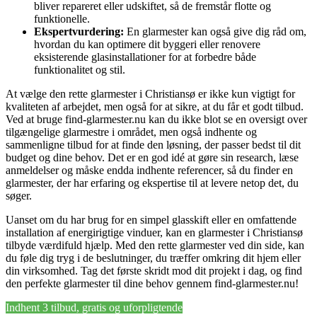
bliver repareret eller udskiftet, så de fremstår flotte og
funktionelle.
Ekspertvurdering:
En glarmester kan også give dig råd om,
hvordan du kan optimere dit byggeri eller renovere
eksisterende glasinstallationer for at forbedre både
funktionalitet og stil.
At vælge den rette glarmester i Christiansø er ikke kun vigtigt for
kvaliteten af arbejdet, men også for at sikre, at du får et godt tilbud.
Ved at bruge find-glarmester.nu kan du ikke blot se en oversigt over
tilgængelige glarmestre i området, men også indhente og
sammenligne tilbud for at finde den løsning, der passer bedst til dit
budget og dine behov. Det er en god idé at gøre sin research, læse
anmeldelser og måske endda indhente referencer, så du finder en
glarmester, der har erfaring og ekspertise til at levere netop det, du
søger.
Uanset om du har brug for en simpel glasskift eller en omfattende
installation af energirigtige vinduer, kan en glarmester i Christiansø
tilbyde værdifuld hjælp. Med den rette glarmester ved din side, kan
du føle dig tryg i de beslutninger, du træffer omkring dit hjem eller
din virksomhed. Tag det første skridt mod dit projekt i dag, og find
den perfekte glarmester til dine behov gennem find-glarmester.nu!
Indhent 3 tilbud, gratis og uforpligtende