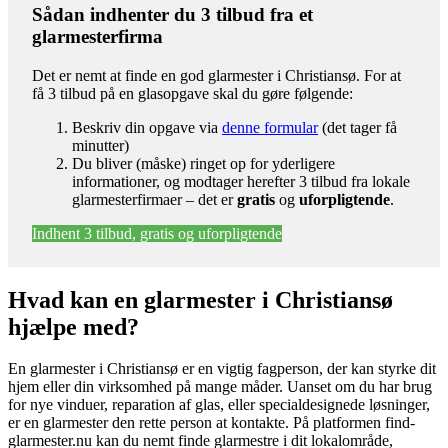
Sådan indhenter du 3 tilbud fra et
glarmesterfirma
Det er nemt at finde en god glarmester i Christiansø. For at
få 3 tilbud på en glasopgave skal du gøre følgende:
Beskriv din opgave via
denne formular
(det tager få
minutter)
Du bliver (måske) ringet op for yderligere
informationer, og modtager herefter 3 tilbud fra lokale
glarmesterfirmaer – det er
gratis
og
uforpligtende
.
Indhent 3 tilbud, gratis og uforpligtende
Hvad kan en glarmester i Christiansø
hjælpe med?
En glarmester i Christiansø er en vigtig fagperson, der kan styrke dit
hjem eller din virksomhed på mange måder. Uanset om du har brug
for nye vinduer, reparation af glas, eller specialdesignede løsninger,
er en glarmester den rette person at kontakte. På platformen find-
glarmester.nu kan du nemt finde glarmestre i dit lokalområde,