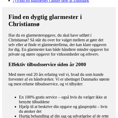
7)
Find en glarmester i andre dele af Danmark
Find en dygtig glarmester i
Christiansø
Har du en glarmesteropgave, du skal have udført i
Christiansø? Så står du over for valget mellem at gøre det
selv eller at finde et glarmesterfirma, der kan klare opgaven
for dig. En glarmester kan både håndtere mindre opgaver for
private og større opgaver for virksomheder og erhverv.
Effektiv tilbudsservice siden år 2000
Med mere end 20 års erfaring ved vi, hvad du som kunde
forventer af en håndværker. Vi er ubetinget Danmarks største
og mest erfarne tilbudsservice, og vi tilbyder:
En 100% gratis service – også hvis du vælger ikke at
benytte tilbuddene
Hjælp til at beskrive din opgave og glasprojekt – hvis
du ønsker det
Hurtig behandling af din sag og udvælgelse af de rette