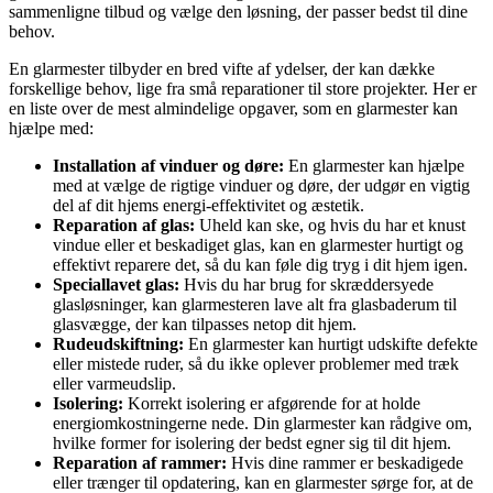
sammenligne tilbud og vælge den løsning, der passer bedst til dine
behov.
En glarmester tilbyder en bred vifte af ydelser, der kan dække
forskellige behov, lige fra små reparationer til store projekter. Her er
en liste over de mest almindelige opgaver, som en glarmester kan
hjælpe med:
Installation af vinduer og døre:
En glarmester kan hjælpe
med at vælge de rigtige vinduer og døre, der udgør en vigtig
del af dit hjems energi-effektivitet og æstetik.
Reparation af glas:
Uheld kan ske, og hvis du har et knust
vindue eller et beskadiget glas, kan en glarmester hurtigt og
effektivt reparere det, så du kan føle dig tryg i dit hjem igen.
Speciallavet glas:
Hvis du har brug for skræddersyede
glasløsninger, kan glarmesteren lave alt fra glasbaderum til
glasvægge, der kan tilpasses netop dit hjem.
Rudeudskiftning:
En glarmester kan hurtigt udskifte defekte
eller mistede ruder, så du ikke oplever problemer med træk
eller varmeudslip.
Isolering:
Korrekt isolering er afgørende for at holde
energiomkostningerne nede. Din glarmester kan rådgive om,
hvilke former for isolering der bedst egner sig til dit hjem.
Reparation af rammer:
Hvis dine rammer er beskadigede
eller trænger til opdatering, kan en glarmester sørge for, at de