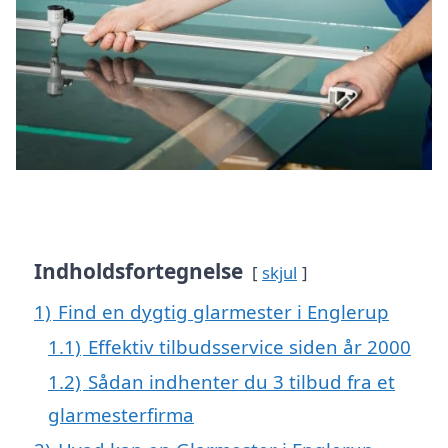
Indholdsfortegnelse
skjul
1)
Find en dygtig glarmester i Englerup
1.1)
Effektiv tilbudsservice siden år 2000
1.2)
Sådan indhenter du 3 tilbud fra et
glarmesterfirma