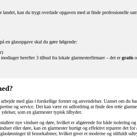
andet, kan du trygt overlade opgaven med at finde professionelle samar
a
d på en glasopgave skal du gøre følgende:
r)
 modtager herefter 3 tilbud fra lokale glarmesterfirmaer – det er
gratis
o
med?
 at arbejde med glas i forskellige former og anvendelser. Uanset om du ha
pertise og service. Det kan være en udfordring at finde den rette glarm
ydelser, som en glarmester typisk tilbyder.
stallere nye vinduer og døre, hvilket er afgørende for både isolering og 
nduer eller døre, kan en glarmester hurtigt og effektivt reparere det for a
lasløsninger til brusekabiner, hvilket giver et moderne og stilfuldt udtr