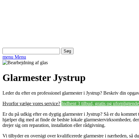
Søg
efter:
menu
Menu
Glarmester Jystrup
Leder du efter en professionel glarmester i Jystrup? Beskriv din opgave
Hvorfor vælge vores service?
Indhent 3 tilbud, gratis og uforpligtende
Er du på udkig efter en dygtig glarmester i Jystrup? Så er du kommet ti
hjælper dig med at finde de bedste lokale glarmestervirksomheder, de
drejer sig om reparation, installation eller rådgivning.
Vi tilbyder en oversigt over kvalificerede glarmestre i nærheden, så 