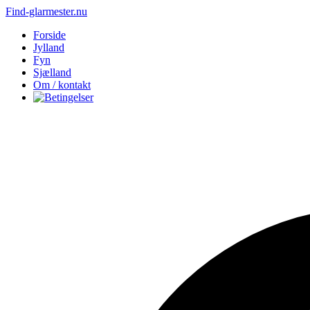
Find-glarmester.nu
Forside
Jylland
Fyn
Sjælland
Om / kontakt