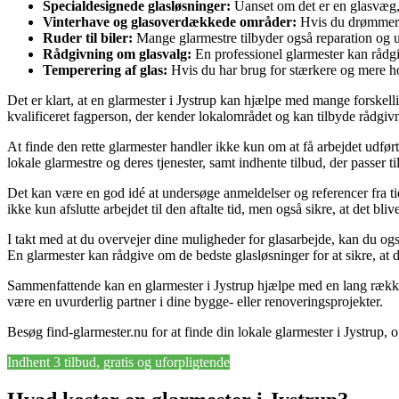
Specialdesignede glasløsninger:
Uanset om det er en glasvæg, 
Vinterhave og glasoverdækkede områder:
Hvis du drømmer om
Ruder til biler:
Mange glarmestre tilbyder også reparation og ud
Rådgivning om glasvalg:
En professionel glarmester kan rådgiv
Temperering af glas:
Hvis du har brug for stærkere og mere ho
Det er klart, at en glarmester i Jystrup kan hjælpe med mange forskellig
kvalificeret fagperson, der kender lokalområdet og kan tilbyde rådgiv
At finde den rette glarmester handler ikke kun om at få arbejdet udfør
lokale glarmestre og deres tjenester, samt indhente tilbud, der passer ti
Det kan være en god idé at undersøge anmeldelser og referencer fra tidli
ikke kun afslutte arbejdet til den aftalte tid, men også sikre, at det bliv
I takt med at du overvejer dine muligheder for glasarbejde, kan du ogs
En glarmester kan rådgive om de bedste glasløsninger for at sikre, at d
Sammenfattende kan en glarmester i Jystrup hjælpe med en lang række o
være en uvurderlig partner i dine bygge- eller renoveringsprojekter.
Besøg find-glarmester.nu for at finde din lokale glarmester i Jystrup, og
Indhent 3 tilbud, gratis og uforpligtende