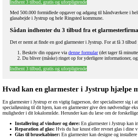
Indhent 3 tilbud, gratis og uforpligtende
Med 500.000 formidlede opgaver og adgang til håndværkere i hele l
glasabejde i Jystrup og hele Ringsted kommune.
Sådan indhenter du 3 tilbud fra et glarmesterfirm
Det er nemt at finde en god glarmester i Jystrup. For at få 3 tilbu
Beskriv din opgave via
denne formular
(det tager få minutte
Du bliver (måske) ringet op for yderligere informationer, og
Indhent 3 tilbud, gratis og uforpligtende
Hvad kan en glarmester i Jystrup hjælpe 
En glarmester i Jystrup er en vigtig fagperson, der specialiserer sig i
specialløsning til dit hjem, kan en glarmester give den nødvendige eks
muligheder i dit lokalområde. Herunder kan du læse om de forskellige 
Installering af vinduer og døre:
En glarmester i Jystrup kan in
Reparation af glas:
Hvis du har knust eller revnet glas i dine vi
Glas til brusekabiner:
En glarmester kan designe og installere g