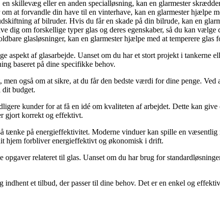
en skillevæg eller en anden specialløsning, kan en glarmester skrædder
 at forvandle din have til en vinterhave, kan en glarmester hjælpe med 
skiftning af bilruder. Hvis du får en skade på din bilrude, kan en glarm
e dig om forskellige typer glas og deres egenskaber, så du kan vælge de
ldbare glasløsninger, kan en glarmester hjælpe med at temperere glas f
e aspekt af glasarbejde. Uanset om du har et stort projekt i tankerne ell
ning baseret på dine specifikke behov.
t, men også om at sikre, at du får den bedste værdi for dine penge. Ved
l dit budget.
gere kunder for at få en idé om kvaliteten af arbejdet. Dette kan give di
er gjort korrekt og effektivt.
å tænke på energieffektivitet. Moderne vinduer kan spille en væsentlig 
it hjem forbliver energieffektivt og økonomisk i drift.
pgaver relateret til glas. Uanset om du har brug for standardløsninger 
 indhent et tilbud, der passer til dine behov. Det er en enkel og effektiv