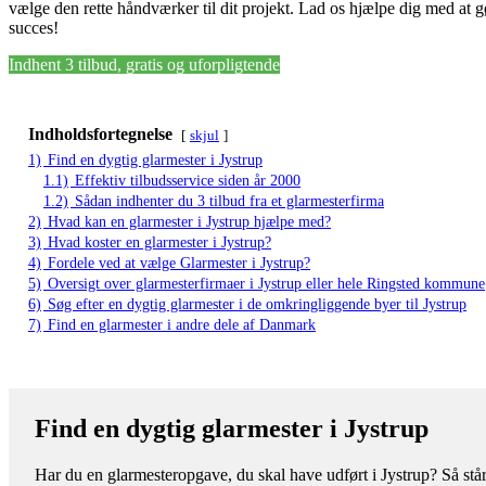
vælge den rette håndværker til dit projekt. Lad os hjælpe dig med at gø
succes!
Indhent 3 tilbud, gratis og uforpligtende
Indholdsfortegnelse
skjul
1)
Find en dygtig glarmester i Jystrup
1.1)
Effektiv tilbudsservice siden år 2000
1.2)
Sådan indhenter du 3 tilbud fra et glarmesterfirma
2)
Hvad kan en glarmester i Jystrup hjælpe med?
3)
Hvad koster en glarmester i Jystrup?
4)
Fordele ved at vælge Glarmester i Jystrup?
5)
Oversigt over glarmesterfirmaer i Jystrup eller hele Ringsted kommune
6)
Søg efter en dygtig glarmester i de omkringliggende byer til Jystrup
7)
Find en glarmester i andre dele af Danmark
Find en dygtig glarmester i Jystrup
Har du en glarmesteropgave, du skal have udført i Jystrup? Så står