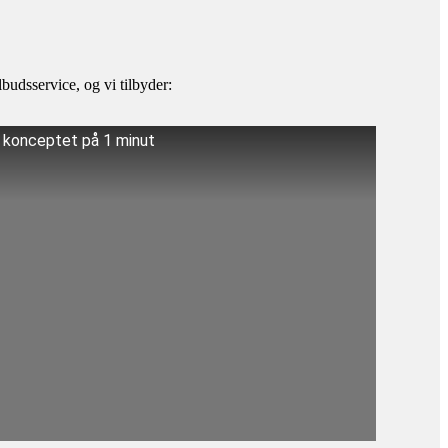
budsservice, og vi tilbyder:
å konceptet på 1 minut