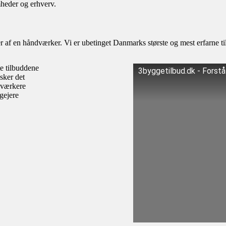
mheder og erhverv.
af en håndværker. Vi er ubetinget Danmarks største og mest erfarne til
te tilbuddene
3byggetilbud.dk - Forst
sker det
dværkere
igejere