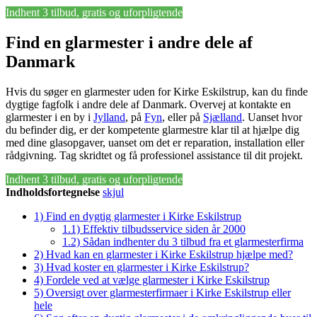
Indhent 3 tilbud, gratis og uforpligtende
Find en glarmester i andre dele af
Danmark
Hvis du søger en glarmester uden for Kirke Eskilstrup, kan du finde
dygtige fagfolk i andre dele af Danmark. Overvej at kontakte en
glarmester i en by i
Jylland
, på
Fyn
, eller på
Sjælland
. Uanset hvor
du befinder dig, er der kompetente glarmestre klar til at hjælpe dig
med dine glasopgaver, uanset om det er reparation, installation eller
rådgivning. Tag skridtet og få professionel assistance til dit projekt.
Indhent 3 tilbud, gratis og uforpligtende
Indholdsfortegnelse
skjul
1)
Find en dygtig glarmester i Kirke Eskilstrup
1.1)
Effektiv tilbudsservice siden år 2000
1.2)
Sådan indhenter du 3 tilbud fra et glarmesterfirma
2)
Hvad kan en glarmester i Kirke Eskilstrup hjælpe med?
3)
Hvad koster en glarmester i Kirke Eskilstrup?
4)
Fordele ved at vælge glarmester i Kirke Eskilstrup
5)
Oversigt over glarmesterfirmaer i Kirke Eskilstrup eller
hele