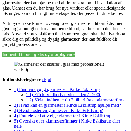
glarmestre, der kan hjælpe med alt fra reparation til installation af
glas. Uanset om du har brug for nye vinduer eller specialdesignede
løsninger, kan du hurtigt finde eksperter, der passer til dine behov.
Vi tilbyder ikke kun en oversigt over glarmestre i dit område, men
giver også mulighed for at indhente tilbud, så du kan få den bedste
pris. Anvend vores platform til at sammenligne lokalt håndværk og
sikre dig en pålidelig og dygtig glarmester, der kan fuldføre dit
projekt professionelt.
Indhent 3 tilbud, gratis og uforpligtende
Indholdsfortegnelse
skjul
1)
Find en dygtig glarmester i Kirke Eskilstrup
1.1)
Effektiv tilbudsservice siden år 2000
1.2)
Sådan indhenter du 3 tilbud fra et glarmesterfirma
2)
Hvad kan en glarmester i Kirke Eskilstrup hjælpe med?
3)
Hvad koster en glarmester i Kirke Eskilstrup?
4)
Fordele ved at vælge glarmester i Kirke Eskilstrup
5)
Oversigt over glarmesterfirmaer i Kirke Eskilstrup eller
hele