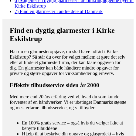
6)
Søg efter en dygtig glarmester i de omkringliggende byer til
Kirke Eskilstrup
7)
Find en glarmester i andre dele af Danmark
Find en dygtig glarmester i Kirke
Eskilstrup
Har du en glarmesteropgave, du skal have udført i Kirke
Eskilstrup? Så står du over for valget mellem at gøre det selv
eller at finde et glarmesterfirma, der kan klare opgaven for
dig. En glarmester kan både håndtere mindre opgaver for
private og større opgaver for virksomheder og erhverv.
Effektiv tilbudsservice siden år 2000
Med mere end 20 års erfaring ved vi, hvad du som kunde
forventer af en håndværker. Vi er ubetinget Danmarks største
og mest erfarne tilbudsservice, og vi tilbyder:
En 100% gratis service – også hvis du vælger ikke at
benytte tilbuddene
Hjælp til at beskrive din opgave og glasprojekt – hvis