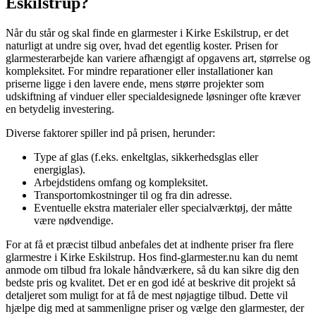
Eskilstrup?
Når du står og skal finde en glarmester i Kirke Eskilstrup, er det
naturligt at undre sig over, hvad det egentlig koster. Prisen for
glarmesterarbejde kan variere afhængigt af opgavens art, størrelse og
kompleksitet. For mindre reparationer eller installationer kan
priserne ligge i den lavere ende, mens større projekter som
udskiftning af vinduer eller specialdesignede løsninger ofte kræver
en betydelig investering.
Diverse faktorer spiller ind på prisen, herunder:
Type af glas (f.eks. enkeltglas, sikkerhedsglas eller
energiglas).
Arbejdstidens omfang og kompleksitet.
Transportomkostninger til og fra din adresse.
Eventuelle ekstra materialer eller specialværktøj, der måtte
være nødvendige.
For at få et præcist tilbud anbefales det at indhente priser fra flere
glarmestre i Kirke Eskilstrup. Hos find-glarmester.nu kan du nemt
anmode om tilbud fra lokale håndværkere, så du kan sikre dig den
bedste pris og kvalitet. Det er en god idé at beskrive dit projekt så
detaljeret som muligt for at få de mest nøjagtige tilbud. Dette vil
hjælpe dig med at sammenligne priser og vælge den glarmester, der