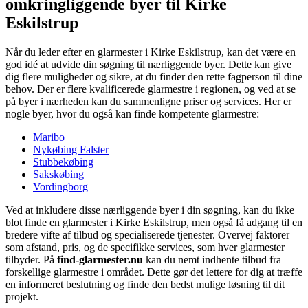
omkringliggende byer til Kirke
Eskilstrup
Når du leder efter en glarmester i Kirke Eskilstrup, kan det være en
god idé at udvide din søgning til nærliggende byer. Dette kan give
dig flere muligheder og sikre, at du finder den rette fagperson til dine
behov. Der er flere kvalificerede glarmestre i regionen, og ved at se
på byer i nærheden kan du sammenligne priser og services. Her er
nogle byer, hvor du også kan finde kompetente glarmestre:
Maribo
Nykøbing Falster
Stubbekøbing
Sakskøbing
Vordingborg
Ved at inkludere disse nærliggende byer i din søgning, kan du ikke
blot finde en glarmester i Kirke Eskilstrup, men også få adgang til en
bredere vifte af tilbud og specialiserede tjenester. Overvej faktorer
som afstand, pris, og de specifikke services, som hver glarmester
tilbyder. På
find-glarmester.nu
kan du nemt indhente tilbud fra
forskellige glarmestre i området. Dette gør det lettere for dig at træffe
en informeret beslutning og finde den bedst mulige løsning til dit
projekt.