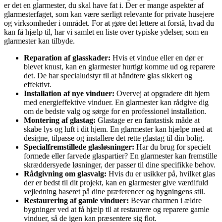
er det en glarmester, du skal have fat i. Der er mange aspekter af
glarmesterfaget, som kan være særligt relevante for private husejere
og virksomheder i området. For at gøre det lettere at forstå, hvad du
kan få hjælp til, har vi samlet en liste over typiske ydelser, som en
glarmester kan tilbyde.
Reparation af glasskader:
Hvis et vindue eller en dør er
blevet knust, kan en glarmester hurtigt komme ud og reparere
det. De har specialudstyr til at håndtere glas sikkert og
effektivt.
Installation af nye vinduer:
Overvej at opgradere dit hjem
med energieffektive vinduer. En glarmester kan rådgive dig
om de bedste valg og sørge for en professionel installation.
Montering af glastag:
Glastage er en fantastisk måde at
skabe lys og luft i dit hjem. En glarmester kan hjælpe med at
designe, tilpasse og installere det rette glastag til din bolig.
Specialfremstillede glasløsninger:
Har du brug for specielt
formede eller farvede glaspartier? En glarmester kan fremstille
skræddersyede løsninger, der passer til dine specifikke behov.
Rådgivning om glasvalg:
Hvis du er usikker på, hvilket glas
der er bedst til dit projekt, kan en glarmester give værdifuld
vejledning baseret på dine præferencer og bygningens stil.
Restaurering af gamle vinduer:
Bevar charmen i ældre
bygninger ved at få hjælp til at restaurere og reparere gamle
vinduer, så de igen kan præsentere sig flot.