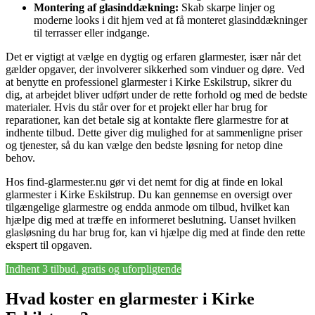
Montering af glasinddækning:
Skab skarpe linjer og
moderne looks i dit hjem ved at få monteret glasinddækninger
til terrasser eller indgange.
Det er vigtigt at vælge en dygtig og erfaren glarmester, især når det
gælder opgaver, der involverer sikkerhed som vinduer og døre. Ved
at benytte en professionel glarmester i Kirke Eskilstrup, sikrer du
dig, at arbejdet bliver udført under de rette forhold og med de bedste
materialer. Hvis du står over for et projekt eller har brug for
reparationer, kan det betale sig at kontakte flere glarmestre for at
indhente tilbud. Dette giver dig mulighed for at sammenligne priser
og tjenester, så du kan vælge den bedste løsning for netop dine
behov.
Hos find-glarmester.nu gør vi det nemt for dig at finde en lokal
glarmester i Kirke Eskilstrup. Du kan gennemse en oversigt over
tilgængelige glarmestre og endda anmode om tilbud, hvilket kan
hjælpe dig med at træffe en informeret beslutning. Uanset hvilken
glasløsning du har brug for, kan vi hjælpe dig med at finde den rette
ekspert til opgaven.
Indhent 3 tilbud, gratis og uforpligtende
Hvad koster en glarmester i Kirke