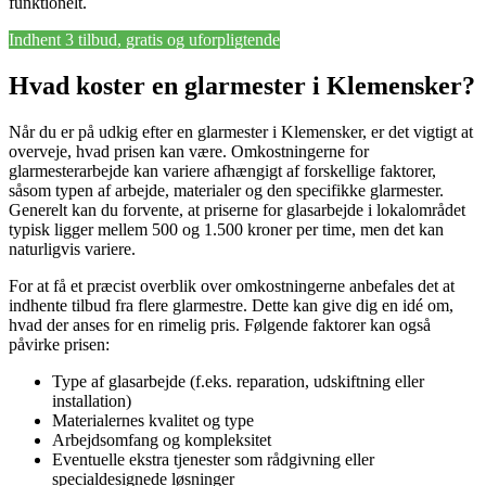
funktionelt.
Indhent 3 tilbud, gratis og uforpligtende
Hvad koster en glarmester i Klemensker?
Når du er på udkig efter en glarmester i Klemensker, er det vigtigt at
overveje, hvad prisen kan være. Omkostningerne for
glarmesterarbejde kan variere afhængigt af forskellige faktorer,
såsom typen af arbejde, materialer og den specifikke glarmester.
Generelt kan du forvente, at priserne for glasarbejde i lokalområdet
typisk ligger mellem 500 og 1.500 kroner per time, men det kan
naturligvis variere.
For at få et præcist overblik over omkostningerne anbefales det at
indhente tilbud fra flere glarmestre. Dette kan give dig en idé om,
hvad der anses for en rimelig pris. Følgende faktorer kan også
påvirke prisen:
Type af glasarbejde (f.eks. reparation, udskiftning eller
installation)
Materialernes kvalitet og type
Arbejdsomfang og kompleksitet
Eventuelle ekstra tjenester som rådgivning eller
specialdesignede løsninger