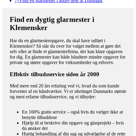
7)
Find en glarmester i andre dele af Danmark
Find en dygtig glarmester i
Klemensker
Har du en glarmesteropgave, du skal have udført i
Klemensker? Så står du over for valget mellem at gøre det
selv eller at finde et glarmesterfirma, der kan klare opgaven
for dig. En glarmester kan både håndtere mindre opgaver for
private og større opgaver for virksomheder og erhverv.
Effektiv tilbudsservice siden år 2000
Med mere end 20 års erfaring ved vi, hvad du som kunde
forventer af en håndværker. Vi er ubetinget Danmarks største
og mest erfarne tilbudsservice, og vi tilbyder:
En 100% gratis service – også hvis du vælger ikke at
benytte tilbuddene
Hjælp til at beskrive din opgave og glasprojekt – hvis
du ønsker det
Hurtig behandling af din sag og udvælgelse af de rette