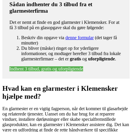
Sådan indhenter du 3 tilbud fra et
glarmesterfirma
Det er nemt at finde en god glarmester i Klemensker. For at
få 3 tilbud på en glasopgave skal du gøre følgende:
Beskriv din opgave via
denne formular
(det tager få
minutter)
Du bliver (måske) ringet op for yderligere
informationer, og modtager herefter 3 tilbud fra lokale
glarmesterfirmaer – det er
gratis
og
uforpligtende
.
Indhent 3 tilbud, gratis og uforpligtende
Hvad kan en glarmester i Klemensker
hjælpe med?
En glarmester er en vigtig fagperson, når det kommer til glasarbejde
og relaterede tjenester. Uanset om du har brug for at reparere
vinduer, installere dørløsninger eller skabe specialfremstillede
glasprodukter, kan en glarmester i Klemensker assistere dig. Det kan
være en udfordring at finde de rette håndværkere til specifikke