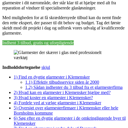
glarmestre i dit nærområde, der står klar til at hjælpe med alt fra
reparation af vinduer til specialiserede glasløsninger.
Med muligheden for at få skræddersyede tilbud kan du nemt finde
den rette ekspert, der passer til dit behov og budget. Tag det første
skridt mod dit projekt i dag og udforsk vores udvalg af kvalificerede
glarmestre.
Indhent 3 tilbud, gratis og uforpligtende
Indholdsfortegnelse
skjul
1)
Find en dygtig glarmester i Klemensker
1.1)
Effektiv tilbudsservice siden år 2000
1.2)
Sådan indhenter du 3 tilbud fra et glarmesterfirma
2)
Hvad kan en glarmester i Klemensker hjælpe med?
3)
Hvad koster en glarmester i Klemensker?
4)
Fordele ved at vælge glarmester i Klemensker
5)
Oversigt over glarmesterfirmaer i Klemensker eller hele
Bornholms kommune
6)
Søg efter en dygtig glarmester i de omkringliggende byer til
Klemensker