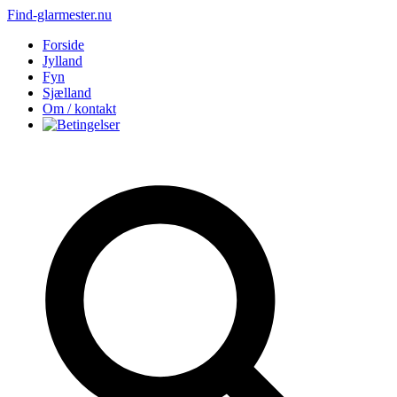
Find-glarmester.nu
Forside
Jylland
Fyn
Sjælland
Om / kontakt