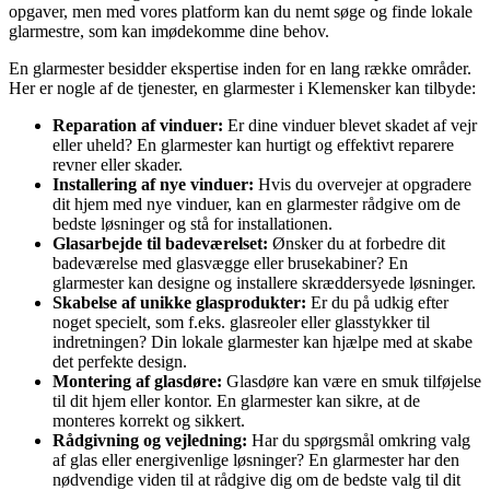
opgaver, men med vores platform kan du nemt søge og finde lokale
glarmestre, som kan imødekomme dine behov.
En glarmester besidder ekspertise inden for en lang række områder.
Her er nogle af de tjenester, en glarmester i Klemensker kan tilbyde:
Reparation af vinduer:
Er dine vinduer blevet skadet af vejr
eller uheld? En glarmester kan hurtigt og effektivt reparere
revner eller skader.
Installering af nye vinduer:
Hvis du overvejer at opgradere
dit hjem med nye vinduer, kan en glarmester rådgive om de
bedste løsninger og stå for installationen.
Glasarbejde til badeværelset:
Ønsker du at forbedre dit
badeværelse med glasvægge eller brusekabiner? En
glarmester kan designe og installere skræddersyede løsninger.
Skabelse af unikke glasprodukter:
Er du på udkig efter
noget specielt, som f.eks. glasreoler eller glasstykker til
indretningen? Din lokale glarmester kan hjælpe med at skabe
det perfekte design.
Montering af glasdøre:
Glasdøre kan være en smuk tilføjelse
til dit hjem eller kontor. En glarmester kan sikre, at de
monteres korrekt og sikkert.
Rådgivning og vejledning:
Har du spørgsmål omkring valg
af glas eller energivenlige løsninger? En glarmester har den
nødvendige viden til at rådgive dig om de bedste valg til dit