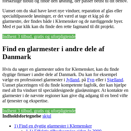
forskellige tilbud og finde den løsning, der passer bedst til dit behov.
Uanset om du skal have lavet nye vinduer, reparation af glas eller
specialtilpassede løsninger, er det værd at tage et kig på de
glarmestre, der findes både i Klemensker og de nærliggende byer.
Med et par klik kan du finde den rette fagmand til dit projekt.
Indhent 3 tilbud, gratis og uforpligtende
Find en glarmester i andre dele af
Danmark
Hvis du søger en glarmester uden for Klemensker, kan du finde
dygtige firmaer i andre dele af Danmark. Du kan for eksempel
vælge en professionel glarmester i
Jylland
, på
Fyn
eller i
Sjælland
.
Uanset placeringen vil du finde kompetente fagfolk, der kan hjælpe
med alt fra vinduer til specialdesignede glasløsninger. At kontakte en
glarmester i de nævnte regioner kan give dig adgang til en bred vifte
af tjenester og ekspertise.
Indhent 3 tilbud, gratis og uforpligtende
Indholdsfortegnelse
skjul
1)
Find en dygtig glarmester i Klemensker