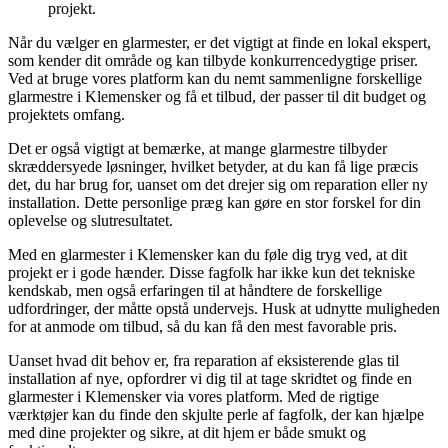
projekt.
Når du vælger en glarmester, er det vigtigt at finde en lokal ekspert,
som kender dit område og kan tilbyde konkurrencedygtige priser.
Ved at bruge vores platform kan du nemt sammenligne forskellige
glarmestre i Klemensker og få et tilbud, der passer til dit budget og
projektets omfang.
Det er også vigtigt at bemærke, at mange glarmestre tilbyder
skræddersyede løsninger, hvilket betyder, at du kan få lige præcis
det, du har brug for, uanset om det drejer sig om reparation eller ny
installation. Dette personlige præg kan gøre en stor forskel for din
oplevelse og slutresultatet.
Med en glarmester i Klemensker kan du føle dig tryg ved, at dit
projekt er i gode hænder. Disse fagfolk har ikke kun det tekniske
kendskab, men også erfaringen til at håndtere de forskellige
udfordringer, der måtte opstå undervejs. Husk at udnytte muligheden
for at anmode om tilbud, så du kan få den mest favorable pris.
Uanset hvad dit behov er, fra reparation af eksisterende glas til
installation af nye, opfordrer vi dig til at tage skridtet og finde en
glarmester i Klemensker via vores platform. Med de rigtige
værktøjer kan du finde den skjulte perle af fagfolk, der kan hjælpe
med dine projekter og sikre, at dit hjem er både smukt og