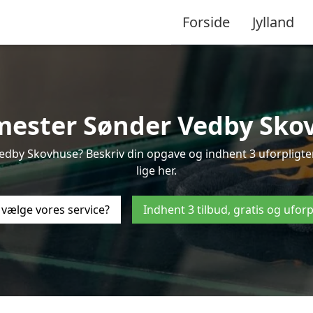
Forside
Jylland
mester Sønder Vedby Sko
edby Skovhuse? Beskriv din opgave og indhent 3 uforpligten
lige her.
 vælge vores service?
Indhent 3 tilbud, gratis og ufor