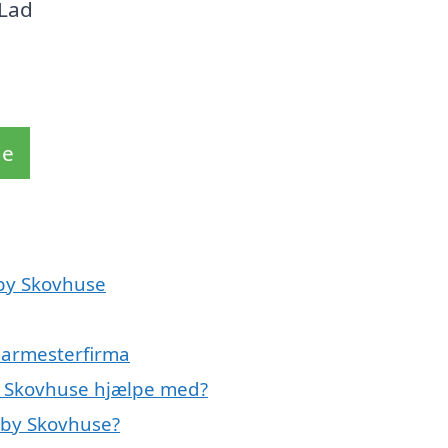
 Lad
de
dby Skovhuse
glarmesterfirma
y Skovhuse hjælpe med?
dby Skovhuse?