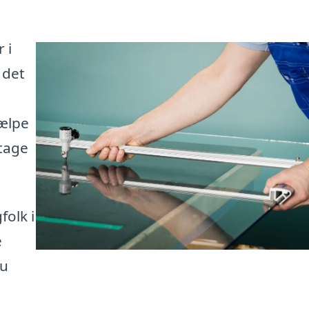
 i
 det
jælpe
ntage
folk i
e
du