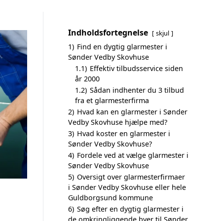
Indholdsfortegnelse
skjul
1)
Find en dygtig glarmester i
Sønder Vedby Skovhuse
1.1)
Effektiv tilbudsservice siden
år 2000
1.2)
Sådan indhenter du 3 tilbud
fra et glarmesterfirma
2)
Hvad kan en glarmester i Sønder
Vedby Skovhuse hjælpe med?
3)
Hvad koster en glarmester i
Sønder Vedby Skovhuse?
4)
Fordele ved at vælge glarmester i
Sønder Vedby Skovhuse
5)
Oversigt over glarmesterfirmaer
i Sønder Vedby Skovhuse eller hele
Guldborgsund kommune
6)
Søg efter en dygtig glarmester i
de omkringliggende byer til Sønder