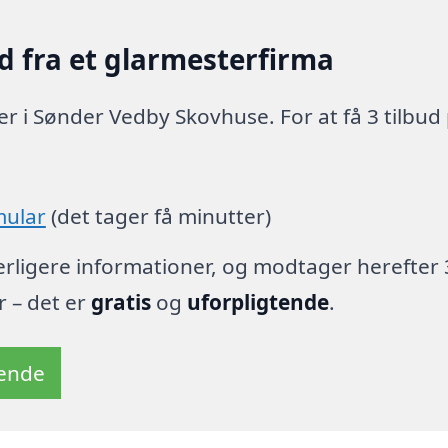
d fra et glarmesterfirma
r i Sønder Vedby Skovhuse. For at få 3 tilbud
:
mular
(det tager få minutter)
derligere informationer, og modtager herefter 
r – det er
gratis
og
uforpligtende
.
tende