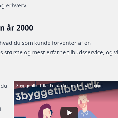
og erhverv.
en år 2000
 hvad du som kunde forventer af en
 største og mest erfarne tilbudsservice, og v
 du
3byggetilbud.dk - Forstå konceptet på 1 minut
g