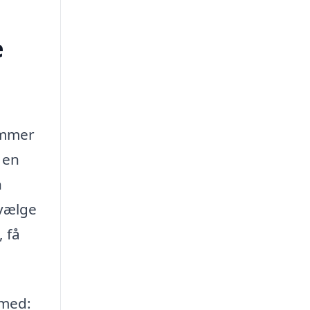
e
ommer
 en
n
 vælge
 få
 med: