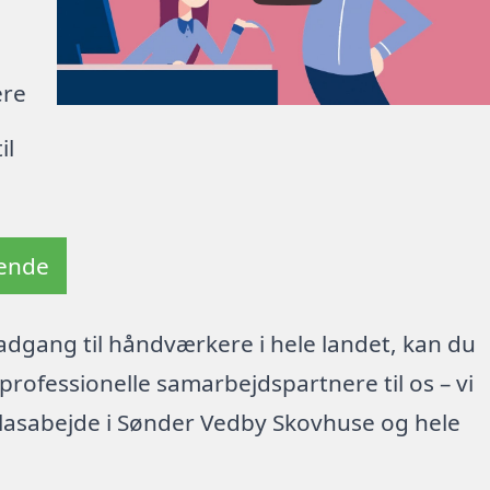
ere
il
tende
dgang til håndværkere i hele landet, kan du
rofessionelle samarbejdspartnere til os – vi
glasabejde i Sønder Vedby Skovhuse og hele