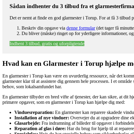
Sådan indhenter du 3 tilbud fra et glarmesterfirm
Det er nemt at finde en god glarmester i Torup. For at få 3 tilbud
Beskriv din opgave via
denne formular
(det tager få minutte
Du bliver (måske) ringet op for yderligere informationer, og
Indhent 3 tilbud, gratis og uforpligtende
Hvad kan en Glarmester i Torup hjælpe 
En glarmester i Torup kan være en uvurderlig ressource, når det kommer 
glarmester klar til at assistere dig gennem hele processen. I et område
behov, som lokalsamfundet har.
En glarmester tilbyder en bred vifte af tjenester, der kan sikre, at dit h
primære opgaver, som en glarmester i Torup kan hjælpe dig med:
Vinduesreparation:
En glarmester kan reparere skadede vindue
Installation af nye vinduer:
Overvejer du at opgradere dine eks
Glasarbejde:
Fra indramning af billeder til opgaver i forbind
Reparation af glas i døre:
Har du brug for hjælp til at reparere
Specialglas:
Hvis du har specielle behov som sikkerhedsglas el