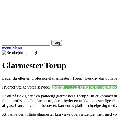
Søg
efter:
menu
Menu
Glarmester Torup
Leder du efter en professionel glarmester i Torup? Beskriv din opgave o
Hvorfor vælge vores service?
Indhent 3 tilbud, gratis og uforpligtende
Er du på udkig efter en pålidelig glarmester i Torup? Du er kommet til
finde professionelle glarmestre, der tilbyder en række tjenester lige fra 
af glas. Uanset hvad dit behov er, kan vores platform hjælpe dig med at
At vælge den rigtige glarmester kan virke overvældende, men med vor