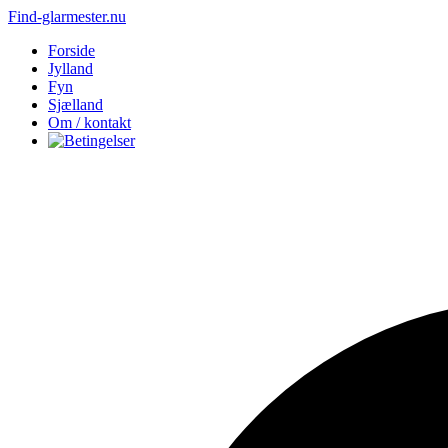
Find-glarmester.nu
Forside
Jylland
Fyn
Sjælland
Om / kontakt