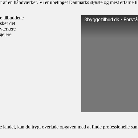
af en håndværker. Vi er ubetinget Danmarks største og mest erfarne til
te tilbuddene
3byggetilbud.dk - Forst
sker det
dværkere
igejere
andet, kan du trygt overlade opgaven med at finde professionelle samar