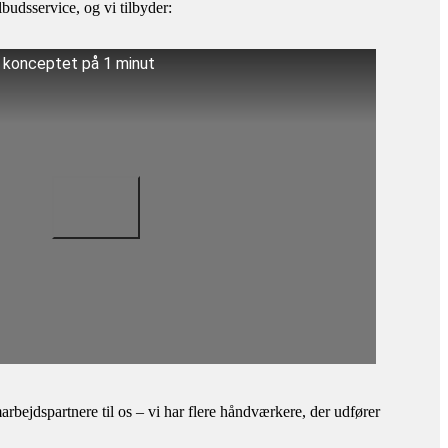
budsservice, og vi tilbyder:
å konceptet på 1 minut
bejdspartnere til os – vi har flere håndværkere, der udfører