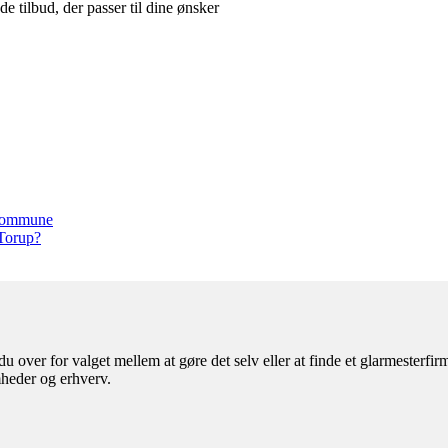
 tilbud, der passer til dine ønsker
s kommune
 Torup?
u over for valget mellem at gøre det selv eller at finde et glarmesterfi
mheder og erhverv.