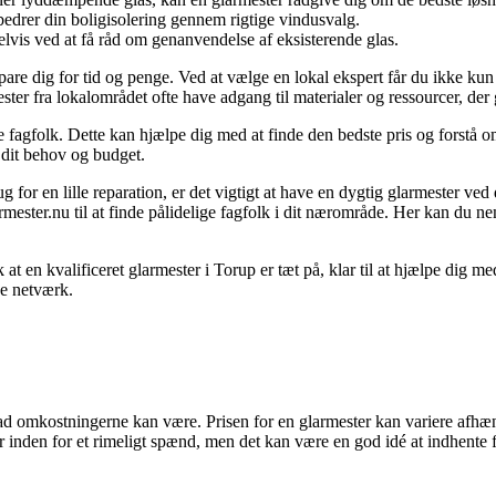
edrer din boligisolering gennem rigtige vindusvalg.
lvis ved at få råd om genanvendelse af eksisterende glas.
n spare dig for tid og penge. Ved at vælge en lokal ekspert får du ikke
ter fra lokalområdet ofte have adgang til materialer og ressourcer, der g
e fagfolk. Dette kan hjælpe dig med at finde den bedste pris og forstå o
l dit behov og budget.
 for en lille reparation, er det vigtigt at have en dygtig glarmester ved di
rmester.nu til at finde pålidelige fagfolk i dit nærområde. Her kan du nem
 en kvalificeret glarmester i Torup er tæt på, klar til at hjælpe dig med 
ge netværk.
vad omkostningerne kan være. Prisen for en glarmester kan variere afhæng
er inden for et rimeligt spænd, men det kan være en god idé at indhente f