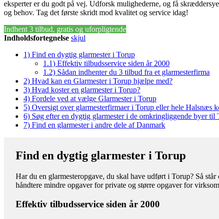
eksperter er du godt på vej. Udforsk mulighederne, og få skræddersyede
og behov. Tag det første skridt mod kvalitet og service idag!
Indhent 3 tilbud, gratis og uforpligtende
Indholdsfortegnelse
skjul
1)
Find en dygtig glarmester i Torup
1.1)
Effektiv tilbudsservice siden år 2000
1.2)
Sådan indhenter du 3 tilbud fra et glarmesterfirma
2)
Hvad kan en Glarmester i Torup hjælpe med?
3)
Hvad koster en glarmester i Torup?
4)
Fordele ved at vælge Glarmester i Torup
5)
Oversigt over glarmesterfirmaer i Torup eller hele Halsnæ
6)
Søg efter en dygtig glarmester i de omkringliggende byer til
7)
Find en glarmester i andre dele af Danmark
Find en dygtig glarmester i Torup
Har du en glarmesteropgave, du skal have udført i Torup? Så står d
håndtere mindre opgaver for private og større opgaver for virkso
Effektiv tilbudsservice siden år 2000