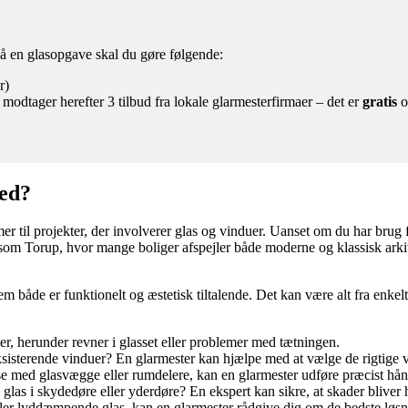
a
 på en glasopgave skal du gøre følgende:
r)
 modtager herefter 3 tilbud fra lokale glarmesterfirmaer – det er
gratis
o
med?
til projekter, der involverer glas og vinduer. Uanset om du har brug for
 som Torup, hvor mange boliger afspejler både moderne og klassisk arkitek
jem både er funktionelt og æstetisk tiltalende. Det kan være alt fra enkelt
r, herunder revner i glasset eller problemer med tætningen.
isterende vinduer? En glarmester kan hjælpe med at vælge de rigtige vin
else med glasvægge eller rumdelere, kan en glarmester udføre præcist hå
 glas i skydedøre eller yderdøre? En ekspert kan sikre, at skader bliver h
ler lyddæmpende glas, kan en glarmester rådgive dig om de bedste løsn