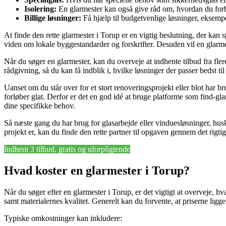
Isolering:
En glarmester kan også give råd om, hvordan du forb
Billige løsninger:
Få hjælp til budgetvenlige løsninger, eksempe
At finde den rette glarmester i Torup er en vigtig beslutning, der ka
viden om lokale byggestandarder og forskrifter. Desuden vil en glarmes
Når du søger en glarmester, kan du overveje at indhente tilbud fra fler
rådgivning, så du kan få indblik i, hvilke løsninger der passer bedst ti
Uanset om du står over for et stort renoveringsprojekt eller blot har brug
forløber glat. Derfor er det en god idé at bruge platforme som find-gla
dine specifikke behov.
Så næste gang du har brug for glasarbejde eller vinduesløsninger, husk at
projekt er, kan du finde den rette partner til opgaven gennem det rigti
Indhent 3 tilbud, gratis og uforpligtende
Hvad koster en glarmester i Torup?
Når du søger efter en glarmester i Torup, er det vigtigt at overveje, h
samt materialernes kvalitet. Generelt kan du forvente, at priserne ligg
Typiske omkostninger kan inkludere: