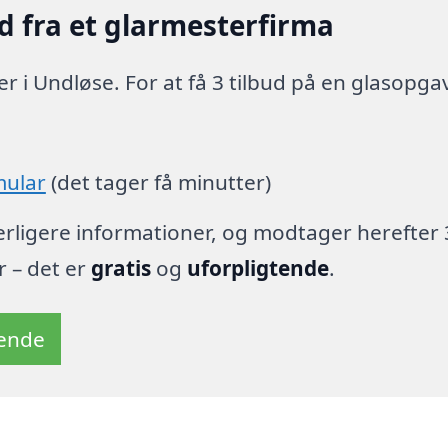
d fra et glarmesterfirma
r i Undløse. For at få 3 tilbud på en glasopga
mular
(det tager få minutter)
derligere informationer, og modtager herefter 
r – det er
gratis
og
uforpligtende
.
tende