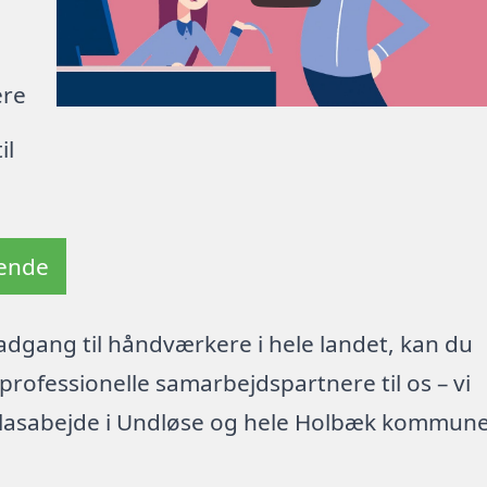
ere
il
tende
dgang til håndværkere i hele landet, kan du
rofessionelle samarbejdspartnere til os – vi
glasabejde i Undløse og hele Holbæk kommune