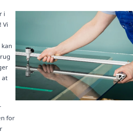
 i
 Vi
t kan
brug
ger
 at
r
n for
r