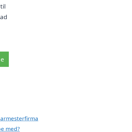
til
lad
de
glarmesterfirma
pe med?