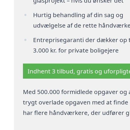
glasprojekt – hvis du ønsker det
Hurtig behandling af din sag og
udvælgelse af de rette håndværk
Entreprisegaranti der dækker op t
3.000 kr. for private boligejere
Indhent 3 tilbud, gratis og uforplig
Med 500.000 formidlede opgaver og a
trygt overlade opgaven med at finde p
har flere håndværkere, der udfører 