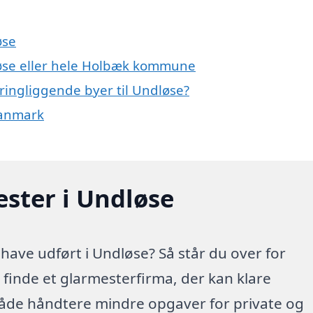
øse
løse eller hele Holbæk kommune
ringliggende byer til Undløse?
Danmark
ester i Undløse
have udført i Undløse? Så står du over for
t finde et glarmesterfirma, der kan klare
både håndtere mindre opgaver for private og