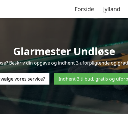
Forside
Jylland
Glarmester Undløse
se? Beskriv din opgave og indhent 3 uforpligtende og gratis 
 vælge vores service?
Indhent 3 tilbud, gratis og ufor