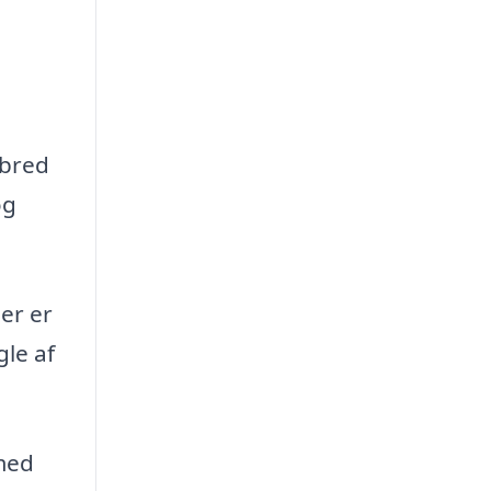
 bred
og
er er
le af
med