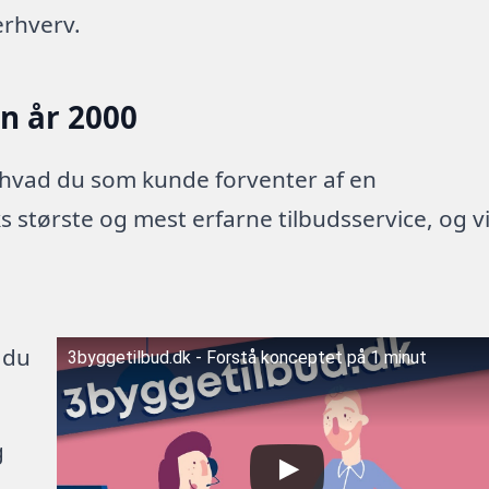
erhverv.
en år 2000
 hvad du som kunde forventer af en
 største og mest erfarne tilbudsservice, og v
 du
3byggetilbud.dk - Forstå konceptet på 1 minut
g