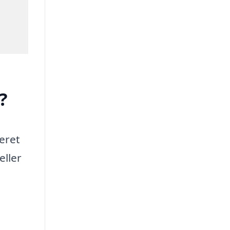
?
teret
eller
n