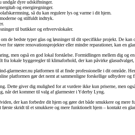
du undgår dyre udskiftninger.
energitab og energiregninger.
 solafskærmning, så du kan regulere lys og varme i dit hjem.
moderne og stilfuldt indtryk.
er.
sninger til butikker og erhvervslokaler.
 de bedste typer glas og løsninger til dit specifikke projekt. De kan og
 over for større renovationsprojekter eller mindre reparationer, kan en gla
rfaring, men også en god lokal forståelse. Formidlingen mellem dig og 
t fra lokale byggeregler til klimaforhold, der kan påvirke glasudvalget,
ind-glarmester.nu platformen til at finde professionelle i dit område. H
 Online platformen gør det nemt at sammenligne forskellige udbydere og 
ning. Dette giver dig mulighed for at vurdere ikke kun priserne, men også
valg, når det kommer til valg af glarmester i Yderby Lyng.
lviden, der kan forbedre dit hjem og gøre det både smukkere og mere fu
det første skridt til et smukkere og mere funktionelt hjem – kontakt en g