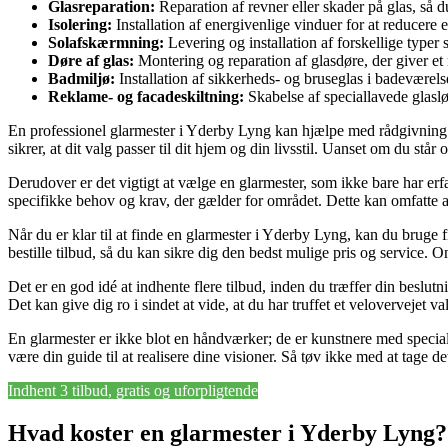
Glasreparation:
Reparation af revner eller skader på glas, så 
Isolering:
Installation af energivenlige vinduer for at reducere 
Solafskærmning:
Levering og installation af forskellige typer
Døre af glas:
Montering og reparation af glasdøre, der giver et 
Badmiljø:
Installation af sikkerheds- og bruseglas i badeværels
Reklame- og facadeskiltning:
Skabelse af speciallavede glaslø
En professionel glarmester i Yderby Lyng kan hjælpe med rådgivning om
sikrer, at dit valg passer til dit hjem og din livsstil. Uanset om du står
Derudover er det vigtigt at vælge en glarmester, som ikke bare har e
specifikke behov og krav, der gælder for området. Dette kan omfatte al
Når du er klar til at finde en glarmester i Yderby Lyng, kan du bruge f
bestille tilbud, så du kan sikre dig den bedst mulige pris og service.
Det er en god idé at indhente flere tilbud, inden du træffer din beslut
Det kan give dig ro i sindet at vide, at du har truffet et velovervejet 
En glarmester er ikke blot en håndværker; de er kunstnere med specia
være din guide til at realisere dine visioner. Så tøv ikke med at tage 
Indhent 3 tilbud, gratis og uforpligtende
Hvad koster en glarmester i Yderby Lyng?