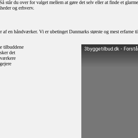
står du over for valget mellem at gøre det selv eller at finde et glarm
mheder og erhverv.
af en håndværker. Vi er ubetinget Danmarks største og mest erfarne til
te tilbuddene
3byggetilbud.dk - Forst
sker det
dværkere
igejere