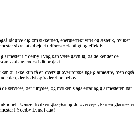
så rådgive dig om sikkerhed, energieffektivitet og æstetik, hvilket
rmester sikre, at arbejdet udføres ordentligt og effektivt.
en glarmester i Yderby Lyng kan være gavnlig, da de kender de
 som skal anvendes i dit projekt.
er kan du ikke kun få en oversigt over forskellige glarmestre, men også
finde den, der bedst opfylder dine behov.
 de services, der tilbydes, og hvilken slags erfaring glarmesteren har.
nktionelt. Uanset hvilken glasløsning du overvejer, kan en glarmester
larmester i Yderby Lyng i dag!