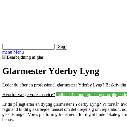
Søg
efter:
menu
Menu
Glarmester Yderby Lyng
Leder du efter en professionel glarmester i Yderby Lyng? Beskriv din o
Hvorfor vælge vores service?
Indhent 3 tilbud, gratis og uforpligtende
Er du på jagt efter en dygtig glarmester i Yderby Lyng? Vi forstår, hvor
fagmand til dit glasarbejde, uanset om det drejer sig om reparation, uds
glasløsninger. Vores platform gør det nemt for dig at finde lokale gl
behov.