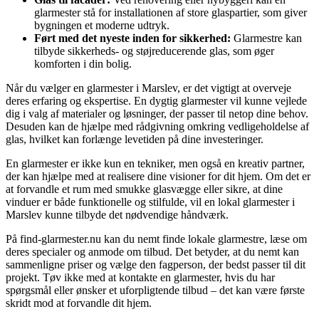
glarmester stå for installationen af store glaspartier, som giver
bygningen et moderne udtryk.
Ført med det nyeste inden for sikkerhed:
Glarmestre kan
tilbyde sikkerheds- og støjreducerende glas, som øger
komforten i din bolig.
Når du vælger en glarmester i Marslev, er det vigtigt at overveje
deres erfaring og ekspertise. En dygtig glarmester vil kunne vejlede
dig i valg af materialer og løsninger, der passer til netop dine behov.
Desuden kan de hjælpe med rådgivning omkring vedligeholdelse af
glas, hvilket kan forlænge levetiden på dine investeringer.
En glarmester er ikke kun en tekniker, men også en kreativ partner,
der kan hjælpe med at realisere dine visioner for dit hjem. Om det er
at forvandle et rum med smukke glasvægge eller sikre, at dine
vinduer er både funktionelle og stilfulde, vil en lokal glarmester i
Marslev kunne tilbyde det nødvendige håndværk.
På find-glarmester.nu kan du nemt finde lokale glarmestre, læse om
deres specialer og anmode om tilbud. Det betyder, at du nemt kan
sammenligne priser og vælge den fagperson, der bedst passer til dit
projekt. Tøv ikke med at kontakte en glarmester, hvis du har
spørgsmål eller ønsker et uforpligtende tilbud – det kan være første
skridt mod at forvandle dit hjem.