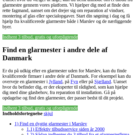
glarmestre gennem vores platform. Vi hjælper dig med at finde den
rette fagmand, uanset om det drejer sig om reparation af vinduer,
montering af glas eller specialopgaver. Start din søgning i dag og få
hjælp fra kvalificerede glarmestre både i Marslev og de nærliggende
byer.
Indhent 3 tilbud, gratis og uforpligtende
Find en glarmester i andre dele af
Danmark
Er du på udkig efter en glarmester uden for Marslev, kan du finde
kvalificerede firmaer i andre dele af Danmark. For eksempel kan du
overveje en glarmester i
Jylland
, på
Fyn
eller på
Sjælland
. Uanset
hvor du befinder dig, er der eksperter til rådighed, som kan hjælpe
dig med dine glasbehov, fra reparation til installation. Gå på
opdagelse og find den glarmester, der passer bedst til dit projekt.
Indhent 3 tilbud, gratis og uforpligtende
Indholdsfortegnelse
skjul
1)
Find en dygtig glarmester i Marslev
1.1)
Effektiv tilbudsservice siden år 2000
1.2)
Sådan indhenter du 3 tilbud fra et glarmesterfirma