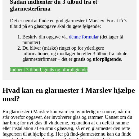
Sådan indhenter du 3 tilbud fra et
glarmesterfirma
Det er nemt at finde en god glarmester i Marslev. For at få 3
tilbud på en glasopgave skal du gøre følgende:
Beskriv din opgave via
denne formular
(det tager få
minutter)
Du bliver (måske) ringet op for yderligere
informationer, og modtager herefter 3 tilbud fra lokale
glarmesterfirmaer – det er
gratis
og
uforpligtende
.
Indhent 3 tilbud, gratis og uforpligtende
Hvad kan en glarmester i Marslev hjælpe
med?
En glarmester i Marslev kan være en uvurderlig ressource, når du
står overfor opgaver, der involverer glas og rammer. Uanset om du
har brug for nyt glas til vinduerne, reparation af en defekt ramme
eller installation af en smuk glasvæg, så er en glarmester den rette
fagperson til at hjælpe dig. Her på find-glarmester.nu kan du finde