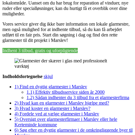
lokalområde. Uanset om du har brug for reparation af vinduer, nye
ruder eller specialløsninger, kan du hurtigt få et overblik over dine
muligheder.
Vores service giver dig ikke bare information om lokale glarmestre,
men også mulighed for at indhente tilbud, så du kan få arbejdet
udført til en fair pris. Start din søgning i dag og find den rette
glarmester til dit projekt i Marslev!
Indhent 3 tilbud, gratis og uforpligtende
Indholdsfortegnelse
skjul
1)
Find en dygtig glarmester i Marslev
1.1)
Effektiv tilbudsservice siden år 2000
1.2)
Sådan indhenter du 3 tilbud fra et glarmesterfirma
2)
Hvad kan en glarmester i Marslev hjælpe med?
3)
Hvad koster en glarmester i Marslev?
4)
Fordele ved at vælge glarmester i Marslev
5)
Oversigt over glarmesterfirmaer i Marslev eller hele
Kerteminde kommune
6)
Søg efter en dygtig glarmester i de omkringliggende byer til