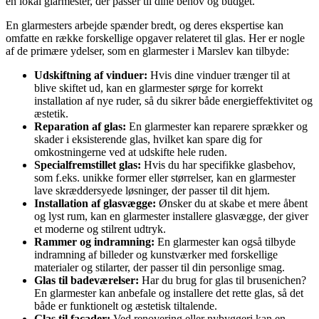
en lokal glarmester, der passer til dine behov og budget.
En glarmesters arbejde spænder bredt, og deres ekspertise kan
omfatte en række forskellige opgaver relateret til glas. Her er nogle
af de primære ydelser, som en glarmester i Marslev kan tilbyde:
Udskiftning af vinduer:
Hvis dine vinduer trænger til at
blive skiftet ud, kan en glarmester sørge for korrekt
installation af nye ruder, så du sikrer både energieffektivitet og
æstetik.
Reparation af glas:
En glarmester kan reparere sprækker og
skader i eksisterende glas, hvilket kan spare dig for
omkostningerne ved at udskifte hele ruden.
Specialfremstillet glas:
Hvis du har specifikke glasbehov,
som f.eks. unikke former eller størrelser, kan en glarmester
lave skræddersyede løsninger, der passer til dit hjem.
Installation af glasvægge:
Ønsker du at skabe et mere åbent
og lyst rum, kan en glarmester installere glasvægge, der giver
et moderne og stilrent udtryk.
Rammer og indramning:
En glarmester kan også tilbyde
indramning af billeder og kunstværker med forskellige
materialer og stilarter, der passer til din personlige smag.
Glas til badeværelser:
Har du brug for glas til brusenichen?
En glarmester kan anbefale og installere det rette glas, så det
både er funktionelt og æstetisk tiltalende.
Glas til facader:
Ved renovering eller nybyggeri kan en