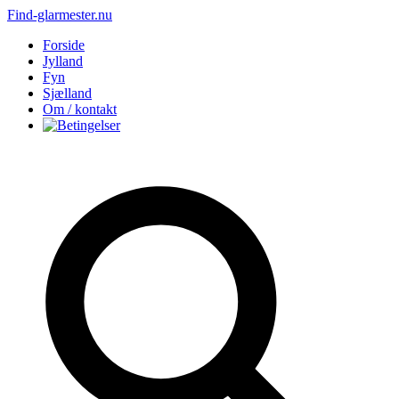
Find-glarmester.nu
Forside
Jylland
Fyn
Sjælland
Om / kontakt