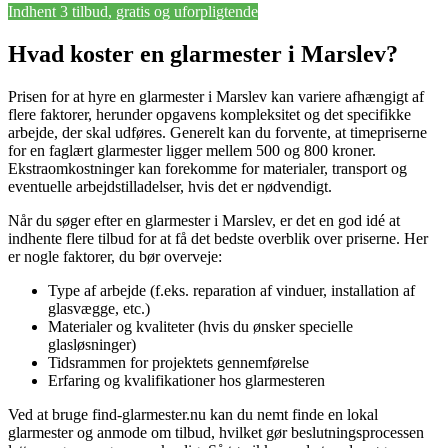
Indhent 3 tilbud, gratis og uforpligtende
Hvad koster en glarmester i Marslev?
Prisen for at hyre en glarmester i Marslev kan variere afhængigt af
flere faktorer, herunder opgavens kompleksitet og det specifikke
arbejde, der skal udføres. Generelt kan du forvente, at timepriserne
for en faglært glarmester ligger mellem 500 og 800 kroner.
Ekstraomkostninger kan forekomme for materialer, transport og
eventuelle arbejdstilladelser, hvis det er nødvendigt.
Når du søger efter en glarmester i Marslev, er det en god idé at
indhente flere tilbud for at få det bedste overblik over priserne. Her
er nogle faktorer, du bør overveje:
Type af arbejde (f.eks. reparation af vinduer, installation af
glasvægge, etc.)
Materialer og kvaliteter (hvis du ønsker specielle
glasløsninger)
Tidsrammen for projektets gennemførelse
Erfaring og kvalifikationer hos glarmesteren
Ved at bruge find-glarmester.nu kan du nemt finde en lokal
glarmester og anmode om tilbud, hvilket gør beslutningsprocessen