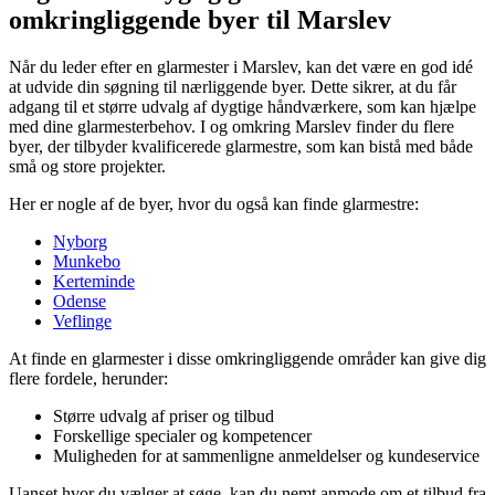
omkringliggende byer til Marslev
Når du leder efter en glarmester i Marslev, kan det være en god idé
at udvide din søgning til nærliggende byer. Dette sikrer, at du får
adgang til et større udvalg af dygtige håndværkere, som kan hjælpe
med dine glarmesterbehov. I og omkring Marslev finder du flere
byer, der tilbyder kvalificerede glarmestre, som kan bistå med både
små og store projekter.
Her er nogle af de byer, hvor du også kan finde glarmestre:
Nyborg
Munkebo
Kerteminde
Odense
Veflinge
At finde en glarmester i disse omkringliggende områder kan give dig
flere fordele, herunder:
Større udvalg af priser og tilbud
Forskellige specialer og kompetencer
Muligheden for at sammenligne anmeldelser og kundeservice
Uanset hvor du vælger at søge, kan du nemt anmode om et tilbud fra