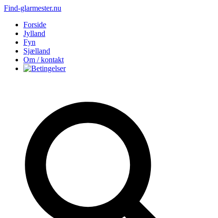
Find-glarmester.nu
Forside
Jylland
Fyn
Sjælland
Om / kontakt