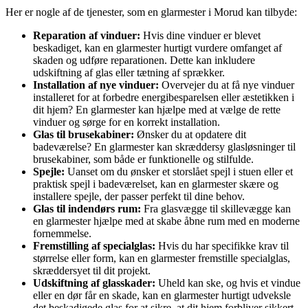
Her er nogle af de tjenester, som en glarmester i Morud kan tilbyde:
Reparation af vinduer:
Hvis dine vinduer er blevet
beskadiget, kan en glarmester hurtigt vurdere omfanget af
skaden og udføre reparationen. Dette kan inkludere
udskiftning af glas eller tætning af sprækker.
Installation af nye vinduer:
Overvejer du at få nye vinduer
installeret for at forbedre energibesparelsen eller æstetikken i
dit hjem? En glarmester kan hjælpe med at vælge de rette
vinduer og sørge for en korrekt installation.
Glas til brusekabiner:
Ønsker du at opdatere dit
badeværelse? En glarmester kan skræddersy glasløsninger til
brusekabiner, som både er funktionelle og stilfulde.
Spejle:
Uanset om du ønsker et storslået spejl i stuen eller et
praktisk spejl i badeværelset, kan en glarmester skære og
installere spejle, der passer perfekt til dine behov.
Glas til indendørs rum:
Fra glasvægge til skillevægge kan
en glarmester hjælpe med at skabe åbne rum med en moderne
fornemmelse.
Fremstilling af specialglas:
Hvis du har specifikke krav til
størrelse eller form, kan en glarmester fremstille specialglas,
skræddersyet til dit projekt.
Udskiftning af glasskader:
Uheld kan ske, og hvis et vindue
eller en dør får en skade, kan en glarmester hurtigt udveksle
det beskadigede glas for at sikre, at dit hjem forbliver sikkert