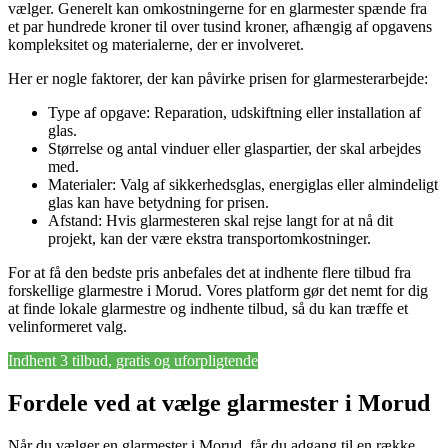
vælger. Generelt kan omkostningerne for en glarmester spænde fra
et par hundrede kroner til over tusind kroner, afhængig af opgavens
kompleksitet og materialerne, der er involveret.
Her er nogle faktorer, der kan påvirke prisen for glarmesterarbejde:
Type af opgave: Reparation, udskiftning eller installation af
glas.
Størrelse og antal vinduer eller glaspartier, der skal arbejdes
med.
Materialer: Valg af sikkerhedsglas, energiglas eller almindeligt
glas kan have betydning for prisen.
Afstand: Hvis glarmesteren skal rejse langt for at nå dit
projekt, kan der være ekstra transportomkostninger.
For at få den bedste pris anbefales det at indhente flere tilbud fra
forskellige glarmestre i Morud. Vores platform gør det nemt for dig
at finde lokale glarmestre og indhente tilbud, så du kan træffe et
velinformeret valg.
Indhent 3 tilbud, gratis og uforpligtende
Fordele ved at vælge glarmester i Morud
Når du vælger en glarmester i Morud, får du adgang til en række