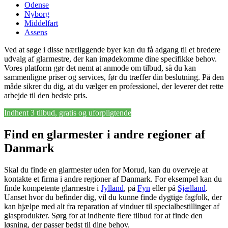
Odense
Nyborg
Middelfart
Assens
Ved at søge i disse nærliggende byer kan du få adgang til et bredere
udvalg af glarmestre, der kan imødekomme dine specifikke behov.
Vores platform gør det nemt at anmode om tilbud, så du kan
sammenligne priser og services, før du træffer din beslutning. På den
måde sikrer du dig, at du vælger en professionel, der leverer det rette
arbejde til den bedste pris.
Indhent 3 tilbud, gratis og uforpligtende
Find en glarmester i andre regioner af
Danmark
Skal du finde en glarmester uden for Morud, kan du overveje at
kontakte et firma i andre regioner af Danmark. For eksempel kan du
finde kompetente glarmestre i
Jylland
, på
Fyn
eller på
Sjælland
.
Uanset hvor du befinder dig, vil du kunne finde dygtige fagfolk, der
kan hjælpe med alt fra reparation af vinduer til specialbestillinger af
glasprodukter. Sørg for at indhente flere tilbud for at finde den
løsning, der passer bedst til dine behov.