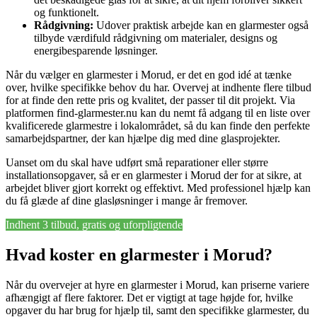
og funktionelt.
Rådgivning:
Udover praktisk arbejde kan en glarmester også
tilbyde værdifuld rådgivning om materialer, designs og
energibesparende løsninger.
Når du vælger en glarmester i Morud, er det en god idé at tænke
over, hvilke specifikke behov du har. Overvej at indhente flere tilbud
for at finde den rette pris og kvalitet, der passer til dit projekt. Via
platformen find-glarmester.nu kan du nemt få adgang til en liste over
kvalificerede glarmestre i lokalområdet, så du kan finde den perfekte
samarbejdspartner, der kan hjælpe dig med dine glasprojekter.
Uanset om du skal have udført små reparationer eller større
installationsopgaver, så er en glarmester i Morud der for at sikre, at
arbejdet bliver gjort korrekt og effektivt. Med professionel hjælp kan
du få glæde af dine glasløsninger i mange år fremover.
Indhent 3 tilbud, gratis og uforpligtende
Hvad koster en glarmester i Morud?
Når du overvejer at hyre en glarmester i Morud, kan priserne variere
afhængigt af flere faktorer. Det er vigtigt at tage højde for, hvilke
opgaver du har brug for hjælp til, samt den specifikke glarmester, du