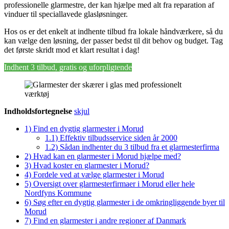
professionelle glarmestre, der kan hjælpe med alt fra reparation af
vinduer til speciallavede glasløsninger.
Hos os er det enkelt at indhente tilbud fra lokale håndværkere, så du
kan vælge den løsning, der passer bedst til dit behov og budget. Tag
det første skridt mod et klart resultat i dag!
Indhent 3 tilbud, gratis og uforpligtende
Indholdsfortegnelse
skjul
1)
Find en dygtig glarmester i Morud
1.1)
Effektiv tilbudsservice siden år 2000
1.2)
Sådan indhenter du 3 tilbud fra et glarmesterfirma
2)
Hvad kan en glarmester i Morud hjælpe med?
3)
Hvad koster en glarmester i Morud?
4)
Fordele ved at vælge glarmester i Morud
5)
Oversigt over glarmesterfirmaer i Morud eller hele
Nordfyns Kommune
6)
Søg efter en dygtig glarmester i de omkringliggende byer til
Morud
7)
Find en glarmester i andre regioner af Danmark