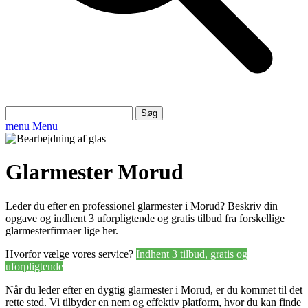
Søg
efter:
menu
Menu
Glarmester Morud
Leder du efter en professionel glarmester i Morud? Beskriv din
opgave og indhent 3 uforpligtende og gratis tilbud fra forskellige
glarmesterfirmaer lige her.
Hvorfor vælge vores service?
Indhent 3 tilbud, gratis og
uforpligtende
Når du leder efter en dygtig glarmester i Morud, er du kommet til det
rette sted. Vi tilbyder en nem og effektiv platform, hvor du kan finde