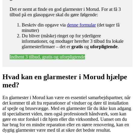
Det er nemt at finde en god glarmester i Morud. For at få 3
tilbud på en glasopgave skal du gøre følgende:
Beskriv din opgave via
denne formular
(det tager få
minutter)
Du bliver (måske) ringet op for yderligere
informationer, og modtager herefter 3 tilbud fra lokale
glarmesterfirmaer – det er
gratis
og
uforpligtende
.
Indhent 3 tilbud, gratis og uforpligtende
Hvad kan en glarmester i Morud hjælpe
med?
En glarmester i Morud kan være en essentiel samarbejdspartner, når
det kommer til alt fra reparationer af vinduer og døre til installation
af spejle og brusevægge. Med en glarmester får du ikke kun adgang
til specialiseret viden, men også professionelt håndværk, som kan
gøre en stor forskel i dit hjem eller din virksomhed. Uanset om du
har brug for en mindre reparation eller en større renovering, kan en
dygtig glarmester være med til at sikre det bedste resultat.