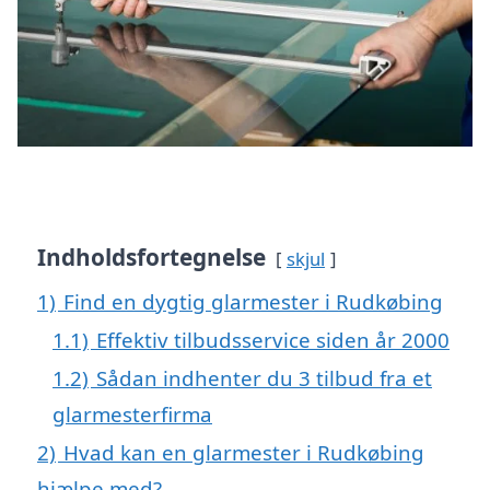
Indholdsfortegnelse
skjul
1)
Find en dygtig glarmester i Rudkøbing
1.1)
Effektiv tilbudsservice siden år 2000
1.2)
Sådan indhenter du 3 tilbud fra et
glarmesterfirma
2)
Hvad kan en glarmester i Rudkøbing
hjælpe med?