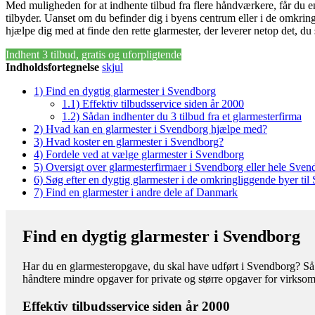
Med muligheden for at indhente tilbud fra flere håndværkere, får du 
tilbyder. Uanset om du befinder dig i byens centrum eller i de omkring
hjælpe dig med at finde den rette glarmester, der leverer netop det, du 
Indhent 3 tilbud, gratis og uforpligtende
Indholdsfortegnelse
skjul
1)
Find en dygtig glarmester i Svendborg
1.1)
Effektiv tilbudsservice siden år 2000
1.2)
Sådan indhenter du 3 tilbud fra et glarmesterfirma
2)
Hvad kan en glarmester i Svendborg hjælpe med?
3)
Hvad koster en glarmester i Svendborg?
4)
Fordele ved at vælge glarmester i Svendborg
5)
Oversigt over glarmesterfirmaer i Svendborg eller hele Sv
6)
Søg efter en dygtig glarmester i de omkringliggende byer ti
7)
Find en glarmester i andre dele af Danmark
Find en dygtig glarmester i Svendborg
Har du en glarmesteropgave, du skal have udført i Svendborg? Så st
håndtere mindre opgaver for private og større opgaver for virkso
Effektiv tilbudsservice siden år 2000