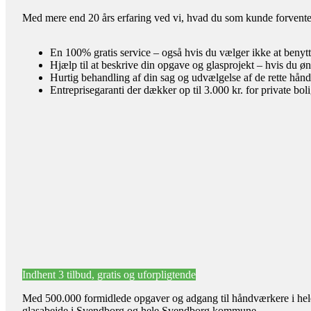
Med mere end 20 års erfaring ved vi, hvad du som kunde forventer 
En 100% gratis service – også hvis du vælger ikke at benyt
Hjælp til at beskrive din opgave og glasprojekt – hvis du øn
Hurtig behandling af din sag og udvælgelse af de rette hån
Entreprisegaranti der dækker op til 3.000 kr. for private bol
Indhent 3 tilbud, gratis og uforpligtende
Med 500.000 formidlede opgaver og adgang til håndværkere i hele l
glasabejde i Svendborg og hele Svendborg kommune.