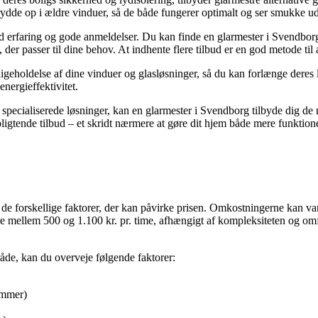
ydde op i ældre vinduer, så de både fungerer optimalt og ser smukke ud
med erfaring og gode anmeldelser. Du kan finde en glarmester i Svendbo
r passer til dine behov. At indhente flere tilbud er en god metode til at
geholdelse af dine vinduer og glasløsninger, så du kan forlænge deres le
energieffektivitet.
er specialiserede løsninger, kan en glarmester i Svendborg tilbyde dig d
ligtende tilbud – et skridt nærmere at gøre dit hjem både mere funktionel
il de forskellige faktorer, der kan påvirke prisen. Omkostningerne kan v
 mellem 500 og 1.100 kr. pr. time, afhængigt af kompleksiteten og omfa
råde, kan du overveje følgende faktorer:
rammer)