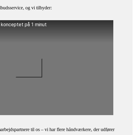
budsservice, og vi tilbyder:
å konceptet på 1 minut
bejdspartnere til os – vi har flere håndværkere, der udfører