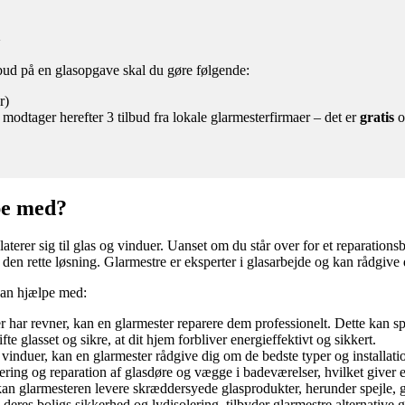
a
lbud på en glasopgave skal du gøre følgende:
r)
 modtager herefter 3 tilbud fra lokale glarmesterfirmaer – det er
gratis
o
pe med?
elaterer sig til glas og vinduer. Uanset om du står over for et reparatio
er den rette løsning. Glarmestre er eksperter i glasarbejde og kan rådgive 
kan hjælpe med:
r har revner, kan en glarmester reparere dem professionelt. Dette kan spa
e glasset og sikre, at dit hjem forbliver energieffektivt og sikkert.
vinduer, kan en glarmester rådgive dig om de bedste typer og installation
ng og reparation af glasdøre og vægge i badeværelser, hvilket giver et
an glarmesteren levere skræddersyede glasprodukter, herunder spejle,
deres boligs sikkerhed og lydisolering, tilbyder glarmestre alternative g