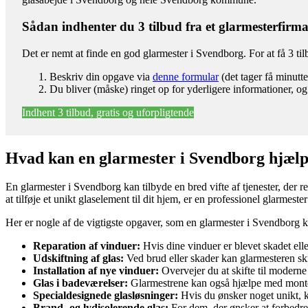
Sådan indhenter du 3 tilbud fra et glarmesterfirm
Det er nemt at finde en god glarmester i Svendborg. For at få 3 ti
Beskriv din opgave via
denne formular
(det tager få minutte
Du bliver (måske) ringet op for yderligere informationer, og
Indhent 3 tilbud, gratis og uforpligtende
Hvad kan en glarmester i Svendborg hjæl
En glarmester i Svendborg kan tilbyde en bred vifte af tjenester, der r
at tilføje et unikt glaselement til dit hjem, er en professionel glarmest
Her er nogle af de vigtigste opgaver, som en glarmester i Svendborg 
Reparation af vinduer:
Hvis dine vinduer er blevet skadet elle
Udskiftning af glas:
Ved brud eller skader kan glarmesteren skift
Installation af nye vinduer:
Overvejer du at skifte til moderne 
Glas i badeværelser:
Glarmestrene kan også hjælpe med monteri
Specialdesignede glasløsninger:
Hvis du ønsker noget unikt, k
Brand- og lydisolerende glas:
For dem, der ønsker at forbedre 