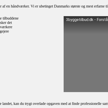
af en håndværker. Vi er ubetinget Danmarks største og mest erfarne til
te tilbuddene
3byggetilbud.dk - Forst
sker det
dværkere
igejere
andet, kan du trygt overlade opgaven med at finde professionelle samar