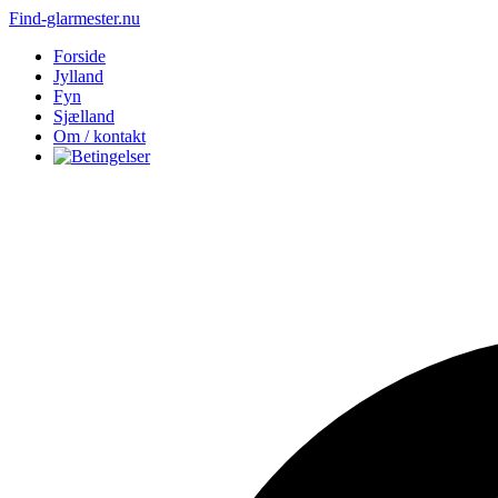
Find-glarmester.nu
Forside
Jylland
Fyn
Sjælland
Om / kontakt