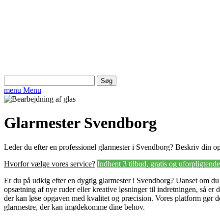
Søg
efter:
menu
Menu
Glarmester Svendborg
Leder du efter en professionel glarmester i Svendborg? Beskriv din opg
Hvorfor vælge vores service?
Indhent 3 tilbud, gratis og uforpligtende
Er du på udkig efter en dygtig glarmester i Svendborg? Uanset om du h
opsætning af nye ruder eller kreative løsninger til indretningen, så er d
der kan løse opgaven med kvalitet og præcision. Vores platform gør de
glarmestre, der kan imødekomme dine behov.