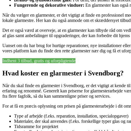
Fungerende og dekorative vinduer:
En glarmester kan også r
Når du vælger en glarmester, er det vigtigt at finde en professionel 
lokale glarmestre. Her kan du også anmode om et skræddersyet tilbud, de
Det er også værd at overveje, at en glarmester kan tilbyde råd om vedli
af glas samt anbefalinger til opgraderinger, der kan forbedre dit hjems 
Uanset om du har brug for hurtige reparationer, nye installationer ell
vores platform kan du finde den rette glarmester nær dig og få et uforp
Indhent 3 tilbud, gratis og uforpligtende
Hvad koster en glarmester i Svendborg?
Når du skal finde en glarmester i Svendborg, er det vigtigt at kende t
erfaring og renommé. Generelt kan priserne for glarmesterarbejde være
fra flere fagfolk, så du kan sammenligne priser og services.
For at få en præcis oplysning om prisen på glarmesterarbejde i dit om
Type af arbejde (f.eks. reparation, installation, specialopgaver)
Materialer, der skal anvendes (f.eks. forskellige typer glas og 
Tidsramme for projektet