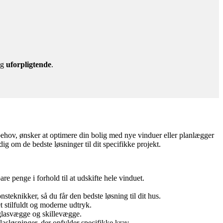
g
uforpligtende
.
nsbehov, ønsker at optimere din bolig med nye vinduer eller planlægger
dig om de bedste løsninger til dit specifikke projekt.
re penge i forhold til at udskifte hele vinduet.
steknikker, så du får den bedste løsning til dit hus.
 stilfuldt og moderne udtryk.
 glasvægge og skillevægge.
lasløsninger, der opfylder specifikke krav.