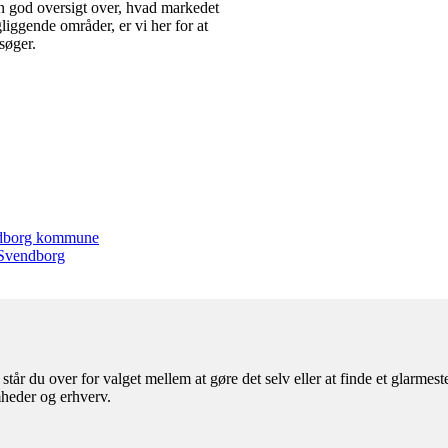
en god oversigt over, hvad markedet
liggende områder, er vi her for at
søger.
endborg kommune
l Svendborg
år du over for valget mellem at gøre det selv eller at finde et glarmes
mheder og erhverv.