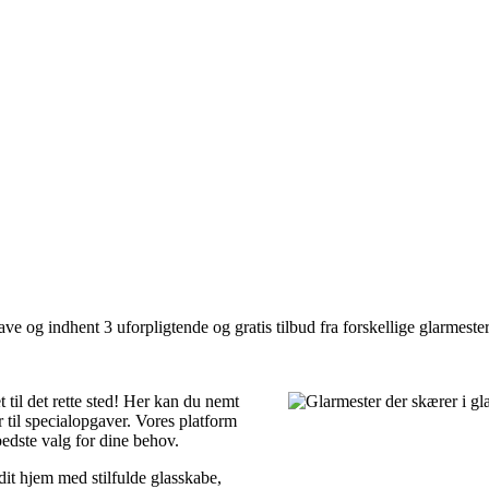
e og indhent 3 uforpligtende og gratis tilbud fra forskellige glarmester
til det rette sted! Her kan du nemt
r til specialopgaver. Vores platform
bedste valg for dine behov.
dit hjem med stilfulde glasskabe,