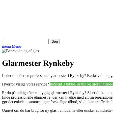
Søg
efter:
menu
Menu
Glarmester Rynkeby
Leder du efter en professionel glarmester i Rynkeby? Beskriv din opgav
Hvorfor vælge vores service?
Indhent 3 tilbud, gratis og uforpligtende
Er du på udkig efter en dygtig glarmester i Rynkeby? Så er du kommet 
finde professionelle glarmestre, der kan hjælpe med alt fra reparatione
gør det enkelt at sammenligne forskellige tilbud, så du kan træffe det 
Uanset om du har brug for ny glas i vinduerne eller ønsker at indrette 