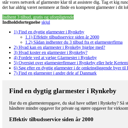
står vores netværk af glarmestre klar til at assistere dig. Tag et kig rund
det har aldrig været nemmere at finde en kompetent glarmester i dit l
Indhent 3 tilbud, gratis og uforpligtende
Indholdsfortegnelse
skjul
1)
Find en dygtig glarmester i Rynkeby
1.1)
Effektiv tilbudsservice siden år 2000
1.2)
Sådan indhenter du 3 tilbud fra et glarmesterfirma
2)
Hvad kan en glarmester i Rynkeby hjælpe med?
3)
Hvad koster en glarmester i Rynkeby?
4)
Fordele ved at vælge Glarmester i Rynkeby
5)
Oversigt over glarmesterfirmaer i Rynkeby eller hele Kert
6)
Søg efter en dygtig glarmester i de omkringliggende byer ti
7)
Find en glarmester i andre dele af Danmark
Find en dygtig glarmester i Rynkeby
Har du en glarmesteropgave, du skal have udført i Rynkeby? Så står
håndtere mindre opgaver for private og større opgaver for virkso
Effektiv tilbudsservice siden år 2000