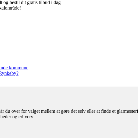
t og bestil dit gratis tilbud i dag –
okalområde!
eminde kommune
l Rynkeby?
 du over for valget mellem at gøre det selv eller at finde et glarmeste
mheder og erhverv.