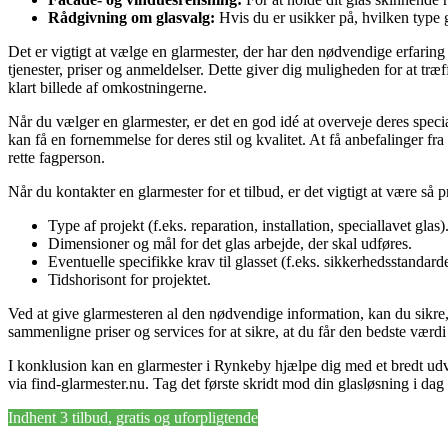
Rådgivning om glasvalg:
Hvis du er usikker på, hvilken type gl
Det er vigtigt at vælge en glarmester, der har den nødvendige erfarin
tjenester, priser og anmeldelser. Dette giver dig muligheden for at træf
klart billede af omkostningerne.
Når du vælger en glarmester, er det en god idé at overveje deres speci
kan få en fornemmelse for deres stil og kvalitet. At få anbefalinger fr
rette fagperson.
Når du kontakter en glarmester for et tilbud, er det vigtigt at være s
Type af projekt (f.eks. reparation, installation, speciallavet glas)
Dimensioner og mål for det glas arbejde, der skal udføres.
Eventuelle specifikke krav til glasset (f.eks. sikkerhedsstandarde
Tidshorisont for projektet.
Ved at give glarmesteren al den nødvendige information, kan du sikre, 
sammenligne priser og services for at sikre, at du får den bedste værdi 
I konklusion kan en glarmester i Rynkeby hjælpe dig med et bredt udval
via find-glarmester.nu. Tag det første skridt mod din glasløsning i dag
Indhent 3 tilbud, gratis og uforpligtende