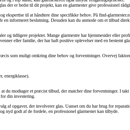
as der er bedst til dit projekt, kan en glarmester give professionel rådg
g og ekspertise til at håndtere dine specifikke behov. På find-glarmest
fe en informeret beslutning. Desuden kan du anmode om et tilbud direkte f
aler og tidligere projekter. Mange glarmestre har hjemmesider eller profi
a venner eller familie, der har haft positive oplevelser med en bestemt g
å præcis som muligt omkring dine behov og forventninger. Overvej faktor
.
r, energiklasse).
at du modtager et præcist tilbud, der matcher dine forventninger. I takt
for din investering.
g af opgaver, der involverer glas. Uanset om du har brug for reparation,
 og nyd godt af de fordele, en professionel glarmester kan tilbyde.