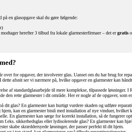
a
ud på en glasopgave skal du gøre følgende:
r)
 modtager herefter 3 tilbud fra lokale glarmesterfirmaer – det er
gratis
o
 med?
 over for opgaver, der involverer glas. Uanset om du har brug for reparat
I dette afsnit ser vi nærmere på, hvilke opgaver en glarmester kan håndte
relse af standardglasarbejde til mere komplekse, tilpassede løsninger. I
inde den rette glarmester i dit område. Her er nogle af de opgaver, som 
 på dit glas? En glarmester kan hurtigt vurdere skaden og udføre repara
hjem, kan en glarmester bistå med installation af nye vinduer, hvilket k
e. En glarmester kan sørge for korrekt installation, så de fungerer opt
 f.eks. sikkerhedsglas eller lydisolerende glas? En glarmester kan hjælp
ster skabe skræddersyede løsninger, der passer perfekt til dit hjem.
ent og i top stand, kan glarmesteren også tilbyde rengøringstjenester.