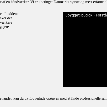
af en håndværker. Vi er ubetinget Danmarks største og mest erfarne til
te tilbuddene
3byggetilbud.dk - Forst
sker det
dværkere
igejere
andet, kan du trygt overlade opgaven med at finde professionelle samar