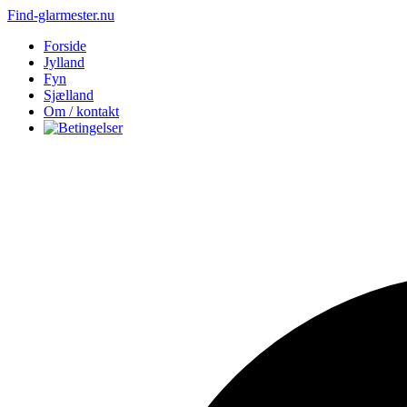
Find-glarmester.nu
Forside
Jylland
Fyn
Sjælland
Om / kontakt