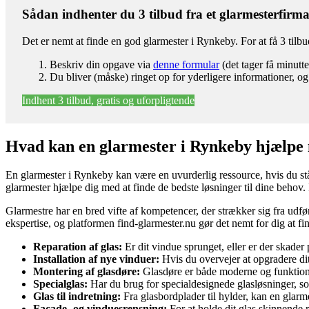
Sådan indhenter du 3 tilbud fra et glarmesterfirm
Det er nemt at finde en god glarmester i Rynkeby. For at få 3 tilb
Beskriv din opgave via
denne formular
(det tager få minutte
Du bliver (måske) ringet op for yderligere informationer, og
Indhent 3 tilbud, gratis og uforpligtende
Hvad kan en glarmester i Rynkeby hjælpe
En glarmester i Rynkeby kan være en uvurderlig ressource, hvis du står
glarmester hjælpe dig med at finde de bedste løsninger til dine behov. 
Glarmestre har en bred vifte af kompetencer, der strækker sig fra udfø
ekspertise, og platformen find-glarmester.nu gør det nemt for dig at f
Reparation af glas:
Er dit vindue sprunget, eller er der skader
Installation af nye vinduer:
Hvis du overvejer at opgradere dit 
Montering af glasdøre:
Glasdøre er både moderne og funktionell
Specialglas:
Har du brug for specialdesignede glasløsninger, som
Glas til indretning:
Fra glasbordplader til hylder, kan en glarme
Facade- og vinduesrensning:
For at holde dit glas skinnende r