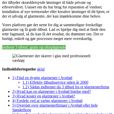
der tilbyder skræddersyede løsninger til både private og
erhvervslivet. Uanset om du har brug for reparation af vinduer,
installation af nye termoruder eller kreative løsninger til dit hjem, er
der et udvalg af glarmestre, der kan imødekomme dine behov.
Vores platform gør det nemt for dig at sammenligne forskellige
glarmestre og få gode tilbud. Lad os hjælpe dig med at finde den
rette fagmand, så du kan få det resultat, du drømmer om. Det er
hurtigt, enkelt og gør processen meget mere overskuelig.
Indhent 3 tilbud, gratis og uforpligtende
Indholdsfortegnelse
skjul
1)
Find en dygtig glarmester i Avnbøl
1.1)
Effektiv tilbudsservice siden år 2000
1.2)
Sådan indhenter du 3 tilbud fra et glarmesterfirma
2)
Hvad kan en glarmester i Avnbøl hjælpe med?
3)
Hvad koster en glarmester i Avnbøl?
4)
Fordele ved at vælge glarmester i Avnbøl
5)
Oversigt over glarmesterfirmaer i Avnbøl eller hele
Sønderborg