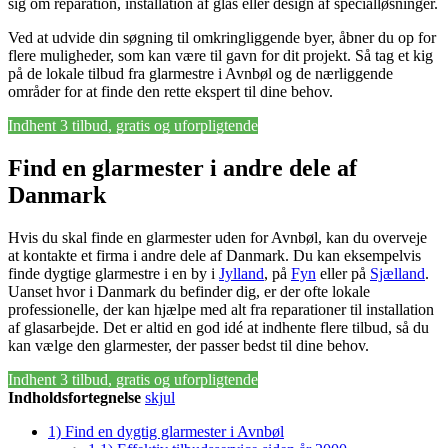
sig om reparation, installation af glas eller design af specialløsninger.
Ved at udvide din søgning til omkringliggende byer, åbner du op for
flere muligheder, som kan være til gavn for dit projekt. Så tag et kig
på de lokale tilbud fra glarmestre i Avnbøl og de nærliggende
områder for at finde den rette ekspert til dine behov.
Indhent 3 tilbud, gratis og uforpligtende
Find en glarmester i andre dele af
Danmark
Hvis du skal finde en glarmester uden for Avnbøl, kan du overveje
at kontakte et firma i andre dele af Danmark. Du kan eksempelvis
finde dygtige glarmestre i en by i
Jylland
, på
Fyn
eller på
Sjælland
.
Uanset hvor i Danmark du befinder dig, er der ofte lokale
professionelle, der kan hjælpe med alt fra reparationer til installation
af glasarbejde. Det er altid en god idé at indhente flere tilbud, så du
kan vælge den glarmester, der passer bedst til dine behov.
Indhent 3 tilbud, gratis og uforpligtende
Indholdsfortegnelse
skjul
1)
Find en dygtig glarmester i Avnbøl