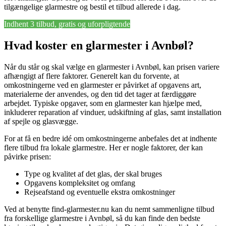
tilgængelige glarmestre og bestil et tilbud allerede i dag.
Indhent 3 tilbud, gratis og uforpligtende
Hvad koster en glarmester i Avnbøl?
Når du står og skal vælge en glarmester i Avnbøl, kan prisen variere
afhængigt af flere faktorer. Generelt kan du forvente, at
omkostningerne ved en glarmester er påvirket af opgavens art,
materialerne der anvendes, og den tid det tager at færdiggøre
arbejdet. Typiske opgaver, som en glarmester kan hjælpe med,
inkluderer reparation af vinduer, udskiftning af glas, samt installation
af spejle og glasvægge.
For at få en bedre idé om omkostningerne anbefales det at indhente
flere tilbud fra lokale glarmestre. Her er nogle faktorer, der kan
påvirke prisen:
Type og kvalitet af det glas, der skal bruges
Opgavens kompleksitet og omfang
Rejseafstand og eventuelle ekstra omkostninger
Ved at benytte find-glarmester.nu kan du nemt sammenligne tilbud
fra forskellige glarmestre i Avnbøl, så du kan finde den bedste