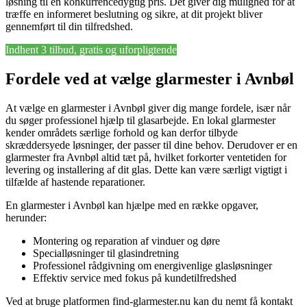
løsning til en konkurrencedygtig pris. Det giver dig mulighed for at
træffe en informeret beslutning og sikre, at dit projekt bliver
gennemført til din tilfredshed.
Indhent 3 tilbud, gratis og uforpligtende
Fordele ved at vælge glarmester i Avnbøl
At vælge en glarmester i Avnbøl giver dig mange fordele, især når
du søger professionel hjælp til glasarbejde. En lokal glarmester
kender områdets særlige forhold og kan derfor tilbyde
skræddersyede løsninger, der passer til dine behov. Derudover er en
glarmester fra Avnbøl altid tæt på, hvilket forkorter ventetiden for
levering og installering af dit glas. Dette kan være særligt vigtigt i
tilfælde af hastende reparationer.
En glarmester i Avnbøl kan hjælpe med en række opgaver,
herunder:
Montering og reparation af vinduer og døre
Specialløsninger til glasindretning
Professionel rådgivning om energivenlige glasløsninger
Effektiv service med fokus på kundetilfredshed
Ved at bruge platformen find-glarmester.nu kan du nemt få kontakt