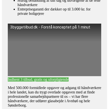
Hurtig behandling af din sag og udvælgelse af de rette
håndværkere
Entreprisegaranti der dækker op til 3.000 kr. for
private boligejere
3byggetilbud.dk - Forstå konceptet på 1 minut
Indhent 3 tilbud, gratis og uforpligtende
Med 500.000 formidlede opgaver og adgang til håndværkere
i hele landet, kan du trygt overlade opgaven med at finde
professionelle samarbejdspartnere til os – vi har flere
håndværkere, der udfører glasabejde i Avnbøl og hele
Sønderborg.