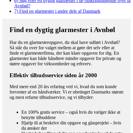
6)
Søg efter en dygtig glarmester i de omkringliggende byer til
Avnbøl?
7)
Find en glarmester i andre dele af Danmark
Find en dygtig glarmester i Avnbøl
Har du en glarmesteropgave, du skal have udført i Avnbøl?
Så står du over for valget mellem at gøre det selv eller at
finde et glarmesterfirma, der kan klare opgaven for dig. En
glarmester kan både håndtere mindre opgaver for private og
større opgaver for virksomheder og erhverv.
Effektiv tilbudsservice siden år 2000
Med mere end 20 års erfaring ved vi, hvad du som kunde
forventer af en håndværker. Vi er ubetinget Danmarks største
og mest erfarne tilbudsservice, og vi tilbyder:
En 100% gratis service – også hvis du vælger ikke at
benytte tilbuddene
Hjælp til at beskrive din opgave og glasprojekt – hvis
du ønsker det