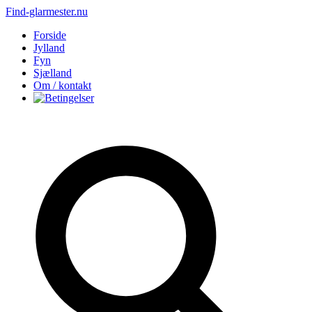
Find-glarmester.nu
Forside
Jylland
Fyn
Sjælland
Om / kontakt