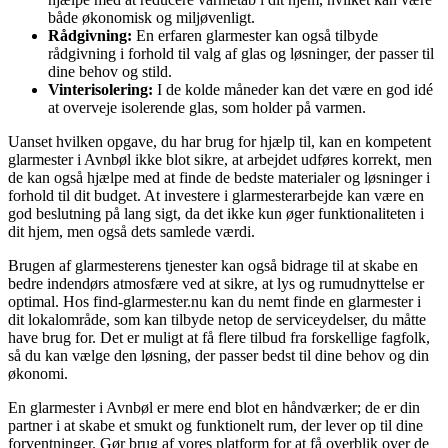
både økonomisk og miljøvenligt.
Rådgivning:
En erfaren glarmester kan også tilbyde
rådgivning i forhold til valg af glas og løsninger, der passer til
dine behov og stild.
Vinterisolering:
I de kolde måneder kan det være en god idé
at overveje isolerende glas, som holder på varmen.
Uanset hvilken opgave, du har brug for hjælp til, kan en kompetent
glarmester i Avnbøl ikke blot sikre, at arbejdet udføres korrekt, men
de kan også hjælpe med at finde de bedste materialer og løsninger i
forhold til dit budget. At investere i glarmesterarbejde kan være en
god beslutning på lang sigt, da det ikke kun øger funktionaliteten i
dit hjem, men også dets samlede værdi.
Brugen af glarmesterens tjenester kan også bidrage til at skabe en
bedre indendørs atmosfære ved at sikre, at lys og rumudnyttelse er
optimal. Hos find-glarmester.nu kan du nemt finde en glarmester i
dit lokalområde, som kan tilbyde netop de serviceydelser, du måtte
have brug for. Det er muligt at få flere tilbud fra forskellige fagfolk,
så du kan vælge den løsning, der passer bedst til dine behov og din
økonomi.
En glarmester i Avnbøl er mere end blot en håndværker; de er din
partner i at skabe et smukt og funktionelt rum, der lever op til dine
forventninger. Gør brug af vores platform for at få overblik over de