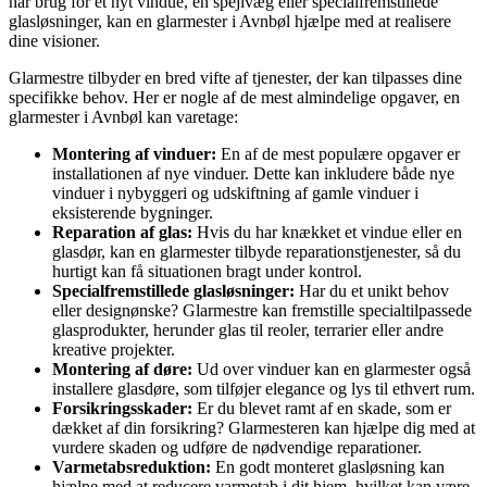
har brug for et nyt vindue, en spejlvæg eller specialfremstillede
glasløsninger, kan en glarmester i Avnbøl hjælpe med at realisere
dine visioner.
Glarmestre tilbyder en bred vifte af tjenester, der kan tilpasses dine
specifikke behov. Her er nogle af de mest almindelige opgaver, en
glarmester i Avnbøl kan varetage:
Montering af vinduer:
En af de mest populære opgaver er
installationen af nye vinduer. Dette kan inkludere både nye
vinduer i nybyggeri og udskiftning af gamle vinduer i
eksisterende bygninger.
Reparation af glas:
Hvis du har knækket et vindue eller en
glasdør, kan en glarmester tilbyde reparationstjenester, så du
hurtigt kan få situationen bragt under kontrol.
Specialfremstillede glasløsninger:
Har du et unikt behov
eller designønske? Glarmestre kan fremstille specialtilpassede
glasprodukter, herunder glas til reoler, terrarier eller andre
kreative projekter.
Montering af døre:
Ud over vinduer kan en glarmester også
installere glasdøre, som tilføjer elegance og lys til ethvert rum.
Forsikringsskader:
Er du blevet ramt af en skade, som er
dækket af din forsikring? Glarmesteren kan hjælpe dig med at
vurdere skaden og udføre de nødvendige reparationer.
Varmetabsreduktion:
En godt monteret glasløsning kan
hjælpe med at reducere varmetab i dit hjem, hvilket kan være