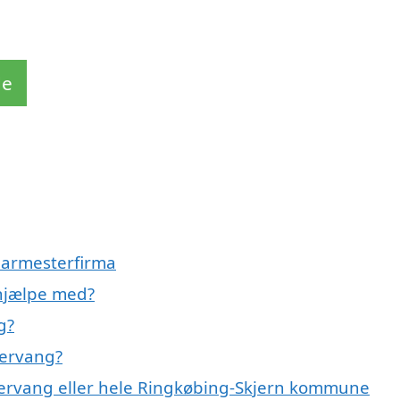
de
g
glarmesterfirma
 hjælpe med?
g?
tervang?
stervang eller hele Ringkøbing-Skjern kommune