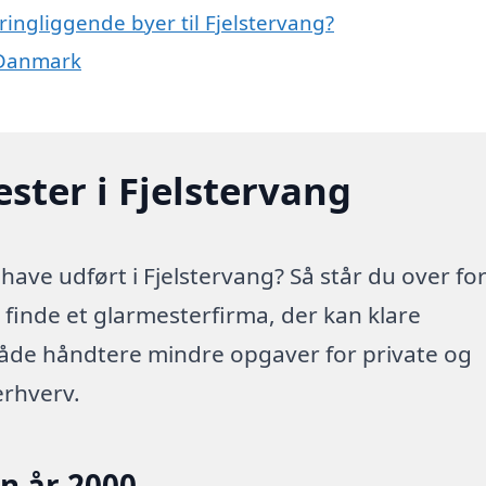
ringliggende byer til Fjelstervang?
 Danmark
ster i Fjelstervang
ave udført i Fjelstervang? Så står du over fo
t finde et glarmesterfirma, der kan klare
både håndtere mindre opgaver for private og
erhverv.
en år 2000