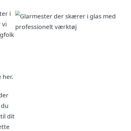
er i
 vi
agfolk
 her.
der
n du
il dit
ette