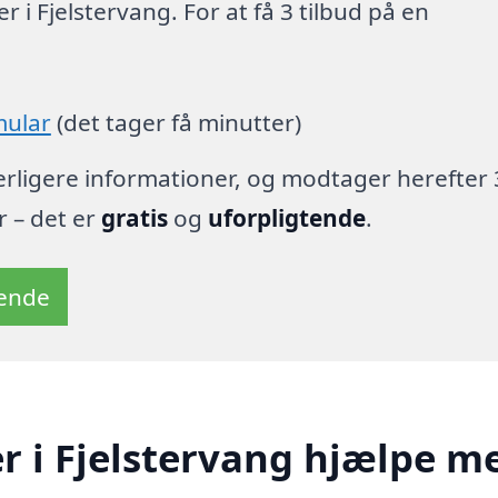
 i Fjelstervang. For at få 3 tilbud på en
mular
(det tager få minutter)
derligere informationer, og modtager herefter 
r – det er
gratis
og
uforpligtende
.
tende
r i Fjelstervang hjælpe m