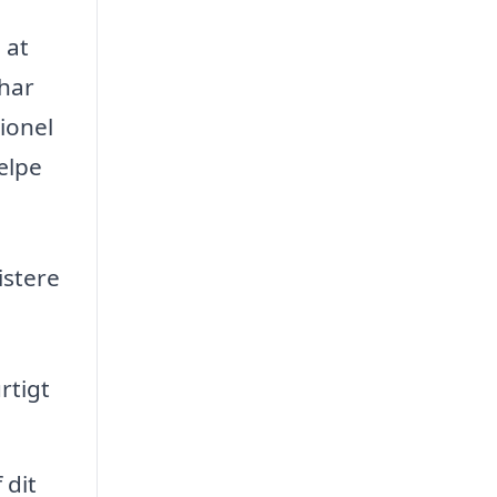
 at
 har
sionel
ælpe
istere
rtigt
 dit