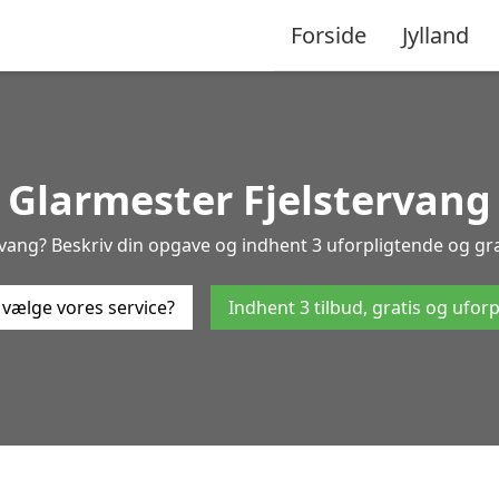
Forside
Jylland
Glarmester Fjelstervang
rvang? Beskriv din opgave og indhent 3 uforpligtende og grati
 vælge vores service?
Indhent 3 tilbud, gratis og ufor