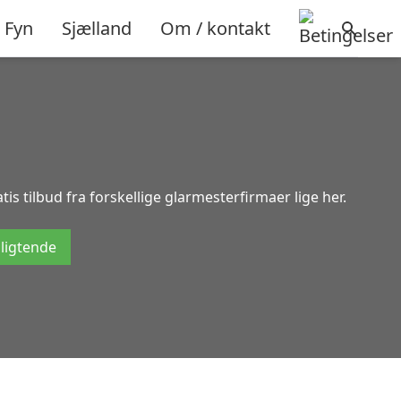
Fyn
Sjælland
Om / kontakt
s tilbud fra forskellige glarmesterfirmaer lige her.
pligtende