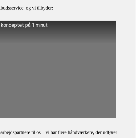
budsservice, og vi tilbyder:
å konceptet på 1 minut
bejdspartnere til os – vi har flere håndværkere, der udfører