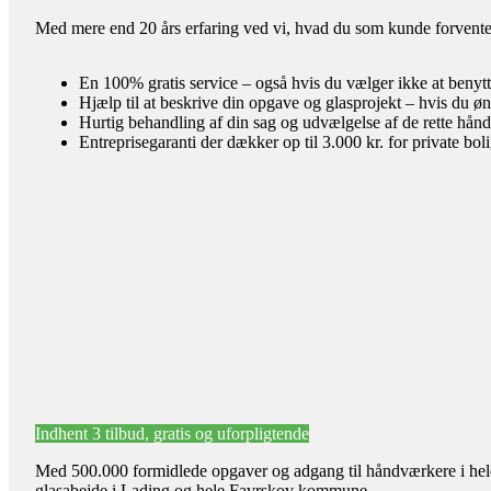
Med mere end 20 års erfaring ved vi, hvad du som kunde forventer 
En 100% gratis service – også hvis du vælger ikke at benyt
Hjælp til at beskrive din opgave og glasprojekt – hvis du øn
Hurtig behandling af din sag og udvælgelse af de rette hån
Entreprisegaranti der dækker op til 3.000 kr. for private bol
Indhent 3 tilbud, gratis og uforpligtende
Med 500.000 formidlede opgaver og adgang til håndværkere i hele l
glasabejde i Lading og hele Favrskov kommune.