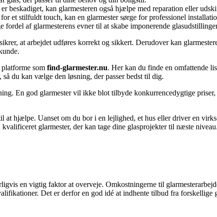
 beskadiget, kan glarmesteren også hjælpe med reparation eller udski
or et stilfuldt touch, kan en glarmester sørge for professionel installati
ordel af glarmesterens evner til at skabe imponerende glasudstillinger 
sikrer, at arbejdet udføres korrekt og sikkert. Derudover kan glarmestere
 kunde.
af platforme som
find-glarmester.nu
. Her kan du finde en omfattende lis
, så du kan vælge den løsning, der passer bedst til dig.
slutning. En god glarmester vil ikke blot tilbyde konkurrencedygtige pri
l at hjælpe. Uanset om du bor i en lejlighed, et hus eller driver en virk
valificeret glarmester, der kan tage dine glasprojekter til næste niveau
rligvis en vigtig faktor at overveje. Omkostningerne til glarmesterarbej
lifikationer. Det er derfor en god idé at indhente tilbud fra forskellige