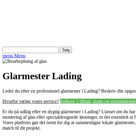
Søg
efter:
menu
Menu
Glarmester Lading
Leder du efter en professionel glarmester i Lading? Beskriv din opgave 
Hvorfor vælge vores service?
Indhent 3 tilbud, gratis og uforpligtende
Er du på udkig efter en dygtig glarmester i Lading? Uanset om du har 
montering af glas eller specialdesignede løsninger, er det essentielt at 
Vores platform gør det nemt for dig at sammenligne lokale glarmestre, 
match til dit projekt.