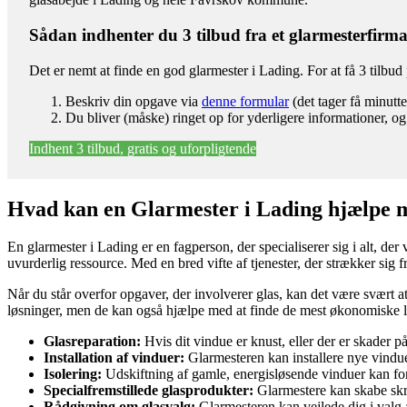
Sådan indhenter du 3 tilbud fra et glarmesterfirm
Det er nemt at finde en god glarmester i Lading. For at få 3 tilbu
Beskriv din opgave via
denne formular
(det tager få minutte
Du bliver (måske) ringet op for yderligere informationer, og
Indhent 3 tilbud, gratis og uforpligtende
Hvad kan en Glarmester i Lading hjælpe 
En glarmester i Lading er en fagperson, der specialiserer sig i alt, de
uvurderlig ressource. Med en bred vifte af tjenester, der strækker sig fr
Når du står overfor opgaver, der involverer glas, kan det være svært a
løsninger, men de kan også hjælpe med at finde de mest økonomiske løs
Glasreparation:
Hvis dit vindue er knust, eller der er skader på
Installation af vinduer:
Glarmesteren kan installere nye vinduer
Isolering:
Udskiftning af gamle, energisløsende vinduer kan for
Specialfremstillede glasprodukter:
Glarmestere kan skabe skr
Rådgivning om glasvalg:
Glarmesteren kan vejlede dig i valg af