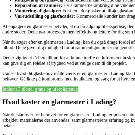
Reparation af rammer:
Hvis rammerne omkring dine vinduer er
Montering af glasdøre:
For dem, der ønsker at tilføje glasdøre f
Vareudstilling og glasfacader:
Kommercielle kunder kan drage f
At engagere en glarmester betyder, at du får adgang til ekspertise, der 
andre steder. Dette gør processen mere effektiv og lettere for dig som
Når du søger efter en glarmester i Lading, kan du også drage fordel 
tilbud. Dette giver dig mulighed for at sammenligne priser og tjenester
Det er vigtigt at få flere tilbud for at kunne træffe en informeret be
kan give dig en følelse af tryghed ved at vælge dem til dit projekt.
Uanset hvad dit glasbehov måtte være, er en glarmester i Lading klar ti
behøver. Gå ikke på kompromis med kvaliteten, og sørg for at hyre en k
Indhent 3 tilbud, gratis og uforpligtende
Hvad koster en glarmester i Lading?
Når du står over for behovet for en glarmester i Lading, er prisen natu
arbejdet, materialerne der anvendes, samt glarmesterens erfaring og kva
betale.