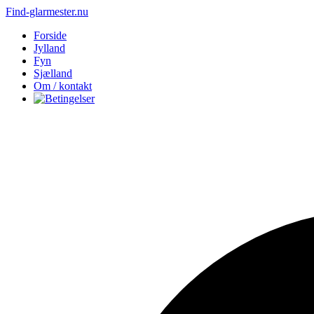
Find-glarmester.nu
Forside
Jylland
Fyn
Sjælland
Om / kontakt