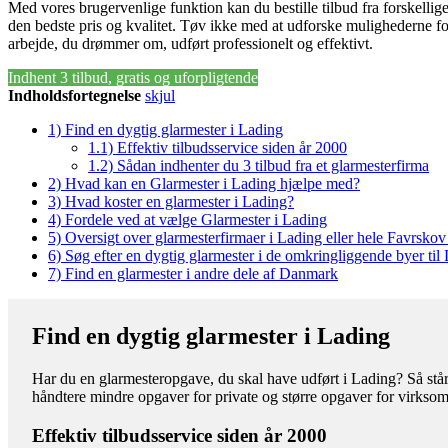
Med vores brugervenlige funktion kan du bestille tilbud fra forskellige 
den bedste pris og kvalitet. Tøv ikke med at udforske mulighederne fo
arbejde, du drømmer om, udført professionelt og effektivt.
Indhent 3 tilbud, gratis og uforpligtende
Indholdsfortegnelse
skjul
1)
Find en dygtig glarmester i Lading
1.1)
Effektiv tilbudsservice siden år 2000
1.2)
Sådan indhenter du 3 tilbud fra et glarmesterfirma
2)
Hvad kan en Glarmester i Lading hjælpe med?
3)
Hvad koster en glarmester i Lading?
4)
Fordele ved at vælge Glarmester i Lading
5)
Oversigt over glarmesterfirmaer i Lading eller hele Favrsk
6)
Søg efter en dygtig glarmester i de omkringliggende byer til
7)
Find en glarmester i andre dele af Danmark
Find en dygtig glarmester i Lading
Har du en glarmesteropgave, du skal have udført i Lading? Så står 
håndtere mindre opgaver for private og større opgaver for virkso
Effektiv tilbudsservice siden år 2000