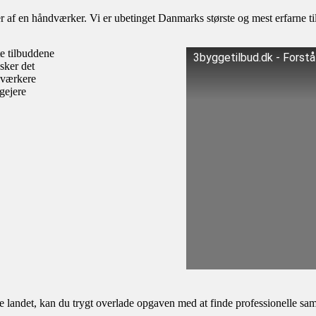
af en håndværker. Vi er ubetinget Danmarks største og mest erfarne til
te tilbuddene
3byggetilbud.dk - Forst
sker det
dværkere
igejere
andet, kan du trygt overlade opgaven med at finde professionelle samar