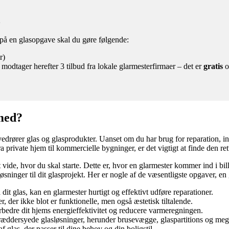
a
d på en glasopgave skal du gøre følgende:
r)
 modtager herefter 3 tilbud fra lokale glarmesterfirmaer – det er
gratis
o
med?
r vedrører glas og glasprodukter. Uanset om du har brug for reparation, i
a private hjem til kommercielle bygninger, er det vigtigt at finde den rett
t vide, hvor du skal starte. Dette er, hvor en glarmester kommer ind i 
ninger til dit glasprojekt. Her er nogle af de væsentligste opgaver, e
 dit glas, kan en glarmester hurtigt og effektivt udføre reparationer.
, der ikke blot er funktionelle, men også æstetisk tiltalende.
bedre dit hjems energieffektivitet og reducere varmeregningen.
æddersyede glasløsninger, herunder brusevægge, glaspartitions og meg
 glas, der passer til dine behov og din boligstil.