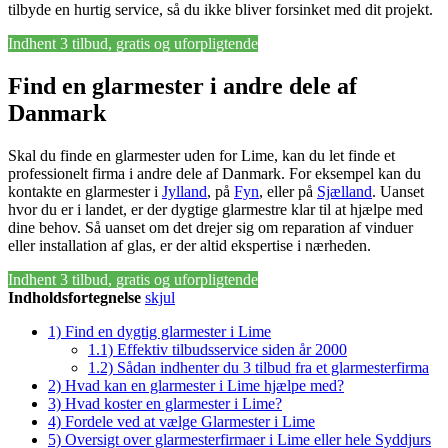
tilbyde en hurtig service, så du ikke bliver forsinket med dit projekt.
Indhent 3 tilbud, gratis og uforpligtende
Find en glarmester i andre dele af
Danmark
Skal du finde en glarmester uden for Lime, kan du let finde et
professionelt firma i andre dele af Danmark. For eksempel kan du
kontakte en glarmester i
Jylland
, på
Fyn
, eller på
Sjælland
. Uanset
hvor du er i landet, er der dygtige glarmestre klar til at hjælpe med
dine behov. Så uanset om det drejer sig om reparation af vinduer
eller installation af glas, er der altid ekspertise i nærheden.
Indhent 3 tilbud, gratis og uforpligtende
Indholdsfortegnelse
skjul
1)
Find en dygtig glarmester i Lime
1.1)
Effektiv tilbudsservice siden år 2000
1.2)
Sådan indhenter du 3 tilbud fra et glarmesterfirma
2)
Hvad kan en glarmester i Lime hjælpe med?
3)
Hvad koster en glarmester i Lime?
4)
Fordele ved at vælge Glarmester i Lime
5)
Oversigt over glarmesterfirmaer i Lime eller hele Syddjurs