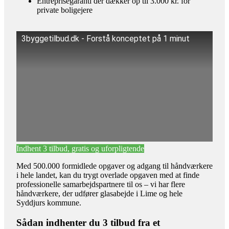
Entreprisegaranti der dækker op til 3.000 kr. for
private boligejere
3byggetilbud.dk - Forstå konceptet på 1 minut
Indhent 3 tilbud, gratis og uforpligtende
Med 500.000 formidlede opgaver og adgang til håndværkere
i hele landet, kan du trygt overlade opgaven med at finde
professionelle samarbejdspartnere til os – vi har flere
håndværkere, der udfører glasabejde i Lime og hele
Syddjurs kommune.
Sådan indhenter du 3 tilbud fra et