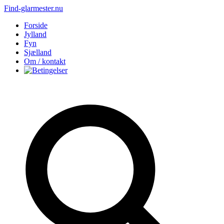
Find-glarmester.nu
Forside
Jylland
Fyn
Sjælland
Om / kontakt