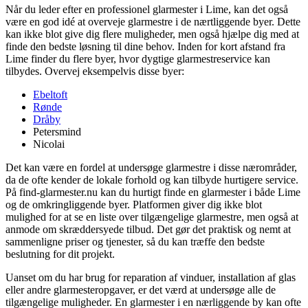
Når du leder efter en professionel glarmester i Lime, kan det også
være en god idé at overveje glarmestre i de nærtliggende byer. Dette
kan ikke blot give dig flere muligheder, men også hjælpe dig med at
finde den bedste løsning til dine behov. Inden for kort afstand fra
Lime finder du flere byer, hvor dygtige glarmestreservice kan
tilbydes. Overvej eksempelvis disse byer:
Ebeltoft
Rønde
Dråby
Petersmind
Nicolai
Det kan være en fordel at undersøge glarmestre i disse nærområder,
da de ofte kender de lokale forhold og kan tilbyde hurtigere service.
På find-glarmester.nu kan du hurtigt finde en glarmester i både Lime
og de omkringliggende byer. Platformen giver dig ikke blot
mulighed for at se en liste over tilgængelige glarmestre, men også at
anmode om skræddersyede tilbud. Det gør det praktisk og nemt at
sammenligne priser og tjenester, så du kan træffe den bedste
beslutning for dit projekt.
Uanset om du har brug for reparation af vinduer, installation af glas
eller andre glarmesteropgaver, er det værd at undersøge alle de
tilgængelige muligheder. En glarmester i en nærliggende by kan ofte