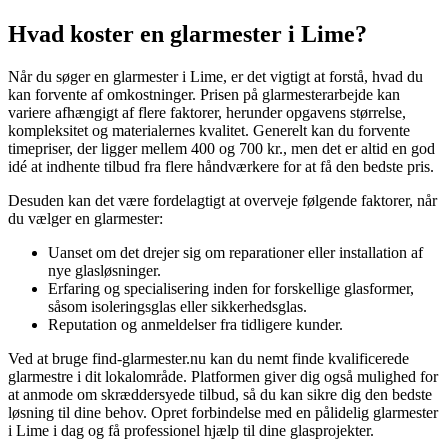
Hvad koster en glarmester i Lime?
Når du søger en glarmester i Lime, er det vigtigt at forstå, hvad du
kan forvente af omkostninger. Prisen på glarmesterarbejde kan
variere afhængigt af flere faktorer, herunder opgavens størrelse,
kompleksitet og materialernes kvalitet. Generelt kan du forvente
timepriser, der ligger mellem 400 og 700 kr., men det er altid en god
idé at indhente tilbud fra flere håndværkere for at få den bedste pris.
Desuden kan det være fordelagtigt at overveje følgende faktorer, når
du vælger en glarmester:
Uanset om det drejer sig om reparationer eller installation af
nye glasløsninger.
Erfaring og specialisering inden for forskellige glasformer,
såsom isoleringsglas eller sikkerhedsglas.
Reputation og anmeldelser fra tidligere kunder.
Ved at bruge find-glarmester.nu kan du nemt finde kvalificerede
glarmestre i dit lokalområde. Platformen giver dig også mulighed for
at anmode om skræddersyede tilbud, så du kan sikre dig den bedste
løsning til dine behov. Opret forbindelse med en pålidelig glarmester
i Lime i dag og få professionel hjælp til dine glasprojekter.