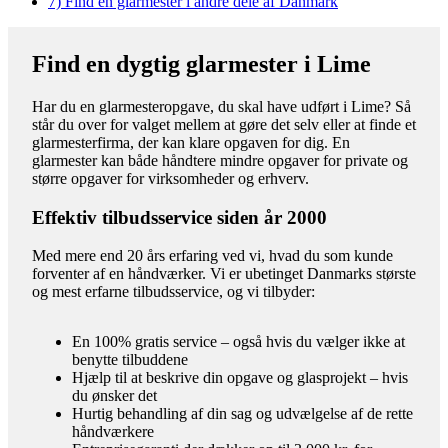
7)
Find en glarmester i andre dele af Danmark
Find en dygtig glarmester i Lime
Har du en glarmesteropgave, du skal have udført i Lime? Så
står du over for valget mellem at gøre det selv eller at finde et
glarmesterfirma, der kan klare opgaven for dig. En
glarmester kan både håndtere mindre opgaver for private og
større opgaver for virksomheder og erhverv.
Effektiv tilbudsservice siden år 2000
Med mere end 20 års erfaring ved vi, hvad du som kunde
forventer af en håndværker. Vi er ubetinget Danmarks største
og mest erfarne tilbudsservice, og vi tilbyder:
En 100% gratis service – også hvis du vælger ikke at
benytte tilbuddene
Hjælp til at beskrive din opgave og glasprojekt – hvis
du ønsker det
Hurtig behandling af din sag og udvælgelse af de rette
håndværkere