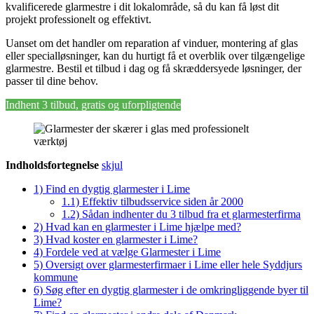
kvalificerede glarmestre i dit lokalområde, så du kan få løst dit
projekt professionelt og effektivt.
Uanset om det handler om reparation af vinduer, montering af glas
eller specialløsninger, kan du hurtigt få et overblik over tilgængelige
glarmestre. Bestil et tilbud i dag og få skræddersyede løsninger, der
passer til dine behov.
Indhent 3 tilbud, gratis og uforpligtende
Indholdsfortegnelse
skjul
1)
Find en dygtig glarmester i Lime
1.1)
Effektiv tilbudsservice siden år 2000
1.2)
Sådan indhenter du 3 tilbud fra et glarmesterfirma
2)
Hvad kan en glarmester i Lime hjælpe med?
3)
Hvad koster en glarmester i Lime?
4)
Fordele ved at vælge Glarmester i Lime
5)
Oversigt over glarmesterfirmaer i Lime eller hele Syddjurs
kommune
6)
Søg efter en dygtig glarmester i de omkringliggende byer til
Lime?