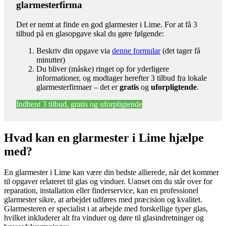
glarmesterfirma
Det er nemt at finde en god glarmester i Lime. For at få 3
tilbud på en glasopgave skal du gøre følgende:
Beskriv din opgave via
denne formular
(det tager få
minutter)
Du bliver (måske) ringet op for yderligere
informationer, og modtager herefter 3 tilbud fra lokale
glarmesterfirmaer – det er
gratis
og
uforpligtende
.
Indhent 3 tilbud, gratis og uforpligtende
Hvad kan en glarmester i Lime hjælpe
med?
En glarmester i Lime kan være din bedste allierede, når det kommer
til opgaver relateret til glas og vinduer. Uanset om du står over for
reparation, installation eller finderservice, kan en professionel
glarmester sikre, at arbejdet udføres med præcision og kvalitet.
Glarmesteren er specialist i at arbejde med forskellige typer glas,
hvilket inkluderer alt fra vinduer og døre til glasindretninger og