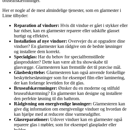
bruseafskærmninger.
Her er nogle af de mest almindelige tjenester, som en glarmester i
Lime tilbyder:
Reparation af vinduer:
Hvis dit vindue er gået i stykker eller
har ridser, kan en glarmester reparere eller udskifte glasset
hurtigt og effektivt.
Installation af nye vinduer:
Overvejer du at opgradere dine
vinduer? En glarmester kan rådgive om de bedste løsninger
og installere dem korrekt.
Specialglas:
Har du behov for specialfremstillede
glasprodukter? Dette kan være alt fra showskabe til
glasvægge. Glarmesteren kan fremstille det til præcise mål.
Glasbeskyttelse:
Glarmesteren kan også anvende forskellige
beskyttelsesløsninger som for eksempel film eller laminering,
der kan forlænge levetiden for dit glas.
Bruseafskærmninger:
Ønsker du en moderne og stilfuld
bruseafskærmning? En glarmester kan designe og installere
den perfekte løsning til din bathrom.
Rådgivning om energivenlige løsninger:
Glarmesteren kan
give dig information om energivenlige vinduer og hvordan de
kan hjælpe med at reducere dine varmeudgifter.
Glasreparationer:
Udover vinduer kan en glarmester også
reparere glas i møbler, som for eksempel glasplader eller
hylder.