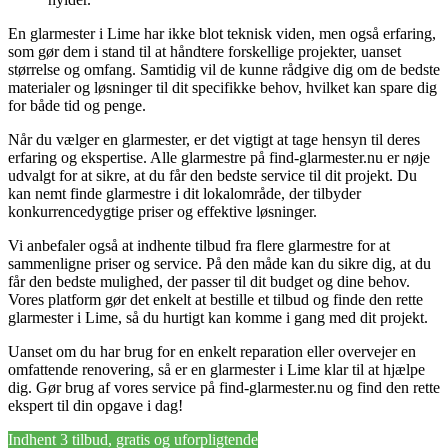
En glarmester i Lime har ikke blot teknisk viden, men også erfaring,
som gør dem i stand til at håndtere forskellige projekter, uanset
størrelse og omfang. Samtidig vil de kunne rådgive dig om de bedste
materialer og løsninger til dit specifikke behov, hvilket kan spare dig
for både tid og penge.
Når du vælger en glarmester, er det vigtigt at tage hensyn til deres
erfaring og ekspertise. Alle glarmestre på find-glarmester.nu er nøje
udvalgt for at sikre, at du får den bedste service til dit projekt. Du
kan nemt finde glarmestre i dit lokalområde, der tilbyder
konkurrencedygtige priser og effektive løsninger.
Vi anbefaler også at indhente tilbud fra flere glarmestre for at
sammenligne priser og service. På den måde kan du sikre dig, at du
får den bedste mulighed, der passer til dit budget og dine behov.
Vores platform gør det enkelt at bestille et tilbud og finde den rette
glarmester i Lime, så du hurtigt kan komme i gang med dit projekt.
Uanset om du har brug for en enkelt reparation eller overvejer en
omfattende renovering, så er en glarmester i Lime klar til at hjælpe
dig. Gør brug af vores service på find-glarmester.nu og find den rette
ekspert til din opgave i dag!
Indhent 3 tilbud, gratis og uforpligtende