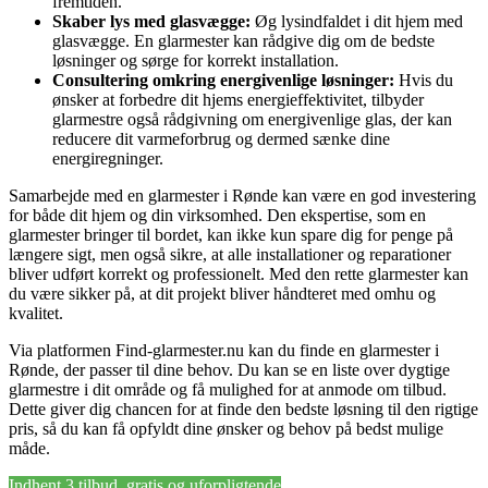
fremtiden.
Skaber lys med glasvægge:
Øg lysindfaldet i dit hjem med
glasvægge. En glarmester kan rådgive dig om de bedste
løsninger og sørge for korrekt installation.
Consultering omkring energivenlige løsninger:
Hvis du
ønsker at forbedre dit hjems energieffektivitet, tilbyder
glarmestre også rådgivning om energivenlige glas, der kan
reducere dit varmeforbrug og dermed sænke dine
energiregninger.
Samarbejde med en glarmester i Rønde kan være en god investering
for både dit hjem og din virksomhed. Den ekspertise, som en
glarmester bringer til bordet, kan ikke kun spare dig for penge på
længere sigt, men også sikre, at alle installationer og reparationer
bliver udført korrekt og professionelt. Med den rette glarmester kan
du være sikker på, at dit projekt bliver håndteret med omhu og
kvalitet.
Via platformen Find-glarmester.nu kan du finde en glarmester i
Rønde, der passer til dine behov. Du kan se en liste over dygtige
glarmestre i dit område og få mulighed for at anmode om tilbud.
Dette giver dig chancen for at finde den bedste løsning til den rigtige
pris, så du kan få opfyldt dine ønsker og behov på bedst mulige
måde.
Indhent 3 tilbud, gratis og uforpligtende