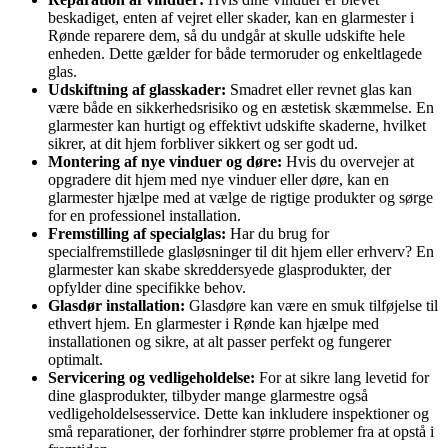
beskadiget, enten af vejret eller skader, kan en glarmester i
Rønde reparere dem, så du undgår at skulle udskifte hele
enheden. Dette gælder for både termoruder og enkeltlagede
glas.
Udskiftning af glasskader:
Smadret eller revnet glas kan
være både en sikkerhedsrisiko og en æstetisk skæmmelse. En
glarmester kan hurtigt og effektivt udskifte skaderne, hvilket
sikrer, at dit hjem forbliver sikkert og ser godt ud.
Montering af nye vinduer og døre:
Hvis du overvejer at
opgradere dit hjem med nye vinduer eller døre, kan en
glarmester hjælpe med at vælge de rigtige produkter og sørge
for en professionel installation.
Fremstilling af specialglas:
Har du brug for
specialfremstillede glasløsninger til dit hjem eller erhverv? En
glarmester kan skabe skreddersyede glasprodukter, der
opfylder dine specifikke behov.
Glasdør installation:
Glasdøre kan være en smuk tilføjelse til
ethvert hjem. En glarmester i Rønde kan hjælpe med
installationen og sikre, at alt passer perfekt og fungerer
optimalt.
Servicering og vedligeholdelse:
For at sikre lang levetid for
dine glasprodukter, tilbyder mange glarmestre også
vedligeholdelsesservice. Dette kan inkludere inspektioner og
små reparationer, der forhindrer større problemer fra at opstå i