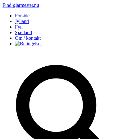
Find-glarmester.nu
Forside
Jylland
Fyn
Sjælland
Om / kontakt