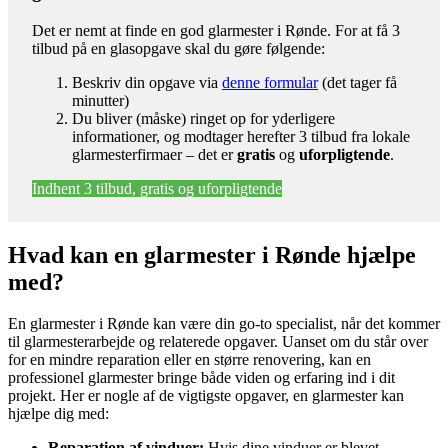
Det er nemt at finde en god glarmester i Rønde. For at få 3
tilbud på en glasopgave skal du gøre følgende:
Beskriv din opgave via
denne formular
(det tager få
minutter)
Du bliver (måske) ringet op for yderligere
informationer, og modtager herefter 3 tilbud fra lokale
glarmesterfirmaer – det er
gratis
og
uforpligtende
.
Indhent 3 tilbud, gratis og uforpligtende
Hvad kan en glarmester i Rønde hjælpe
med?
En glarmester i Rønde kan være din go-to specialist, når det kommer
til glarmesterarbejde og relaterede opgaver. Uanset om du står over
for en mindre reparation eller en større renovering, kan en
professionel glarmester bringe både viden og erfaring ind i dit
projekt. Her er nogle af de vigtigste opgaver, en glarmester kan
hjælpe dig med:
Reparation af vinduer:
Hvis dine vinduer er blevet