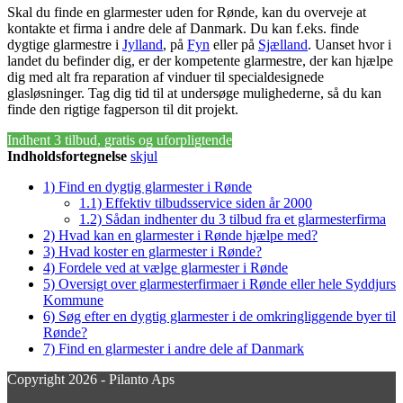
Skal du finde en glarmester uden for Rønde, kan du overveje at
kontakte et firma i andre dele af Danmark. Du kan f.eks. finde
dygtige glarmestre i
Jylland
, på
Fyn
eller på
Sjælland
. Uanset hvor i
landet du befinder dig, er der kompetente glarmestre, der kan hjælpe
dig med alt fra reparation af vinduer til specialdesignede
glasløsninger. Tag dig tid til at undersøge mulighederne, så du kan
finde den rigtige fagperson til dit projekt.
Indhent 3 tilbud, gratis og uforpligtende
Indholdsfortegnelse
skjul
1)
Find en dygtig glarmester i Rønde
1.1)
Effektiv tilbudsservice siden år 2000
1.2)
Sådan indhenter du 3 tilbud fra et glarmesterfirma
2)
Hvad kan en glarmester i Rønde hjælpe med?
3)
Hvad koster en glarmester i Rønde?
4)
Fordele ved at vælge glarmester i Rønde
5)
Oversigt over glarmesterfirmaer i Rønde eller hele Syddjurs
Kommune
6)
Søg efter en dygtig glarmester i de omkringliggende byer til
Rønde?
7)
Find en glarmester i andre dele af Danmark
Copyright 2026 - Pilanto Aps