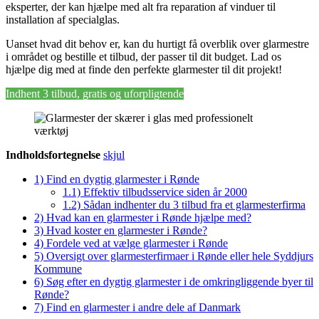
eksperter, der kan hjælpe med alt fra reparation af vinduer til
installation af specialglas.
Uanset hvad dit behov er, kan du hurtigt få overblik over glarmestre
i området og bestille et tilbud, der passer til dit budget. Lad os
hjælpe dig med at finde den perfekte glarmester til dit projekt!
Indhent 3 tilbud, gratis og uforpligtende
Indholdsfortegnelse
skjul
1)
Find en dygtig glarmester i Rønde
1.1)
Effektiv tilbudsservice siden år 2000
1.2)
Sådan indhenter du 3 tilbud fra et glarmesterfirma
2)
Hvad kan en glarmester i Rønde hjælpe med?
3)
Hvad koster en glarmester i Rønde?
4)
Fordele ved at vælge glarmester i Rønde
5)
Oversigt over glarmesterfirmaer i Rønde eller hele Syddjurs
Kommune
6)
Søg efter en dygtig glarmester i de omkringliggende byer til
Rønde?
7)
Find en glarmester i andre dele af Danmark